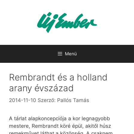
Kilépés
a
tartalomba
Menü
Rembrandt és a holland
arany évszázad
2014-11-10
Szerző:
Pallós Tamás
A tárlat alapkoncepciója a kor legnagyobb
mestere, Rembrandt köré épül, akitől húsz
remekművet láthat a közönség. A csaknem