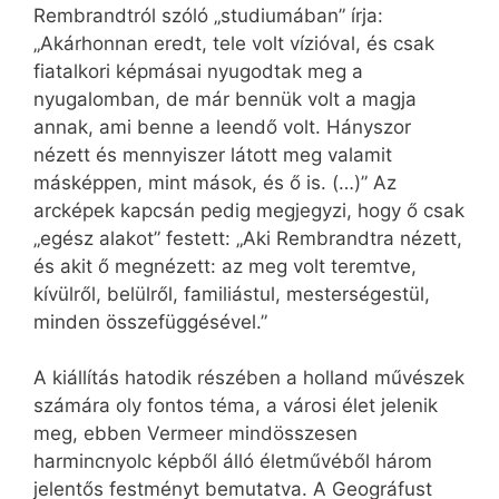
Rembrandtról szóló „studiumában” írja:
„Akárhonnan eredt, tele volt vízióval, és csak
fiatalkori képmásai nyugodtak meg a
nyugalomban, de már bennük volt a magja
annak, ami benne a leendő volt. Hányszor
nézett és mennyiszer látott meg valamit
másképpen, mint mások, és ő is. (…)” Az
arcképek kapcsán pedig megjegyzi, hogy ő csak
„egész alakot” festett: „Aki Rembrandtra nézett,
és akit ő megnézett: az meg volt teremtve,
kívülről, belülről, familiástul, mesterségestül,
minden összefüggésével.”
A kiállítás hatodik részében a holland művészek
számára oly fontos téma, a városi élet jelenik
meg, ebben Vermeer mindösszesen
harmincnyolc képből álló életművéből három
jelentős festményt bemutatva. A Geográfust