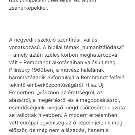
dús pompacsendéletekkel és vidám
zsánerképekkel.
A negyedik szekció szentírási, vallási
vonatkozású. A bibliai témák „humanizálódása”
– amely aztán széles körben meghatározóvá
vált – Rembrandt alkotásaiban valósult meg.
Pilinszky 1969ben, a művész halálának
háromszázadik évfordulójára Rembrandt felfelé
tekintő emberközpontúságáról írt az Új
Emberben: „Vásznon az érettségről, az
alázatról, a megértésről és a megbocsátásról,
esendőségünk »végső megdicsőítéséről « azóta
se vallottak hívebben. A modern értelemben
vett európai egyéniség az ő képein jelenik meg
először, de még nem a lázadás, hanem a