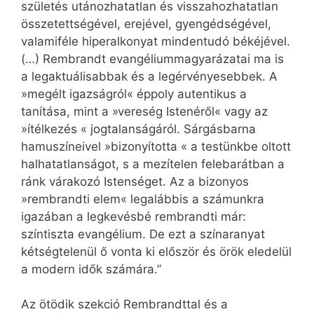
születés utánozhatatlan és visszahozhatatlan
összetettségével, erejével, gyengédségével,
valamiféle hiperalkonyat mindentudó békéjével.
(…) Rembrandt evangéliummagyarázatai ma is
a legaktuálisabbak és a legérvényesebbek. A
»megélt igazságról« éppoly autentikus a
tanítása, mint a »vereség Istenéről« vagy az
»ítélkezés « jogtalanságáról. Sárgásbarna
hamuszíneivel »bizonyította « a testünkbe oltott
halhatatlanságot, s a mezítelen felebarátban a
ránk várakozó Istenséget. Az a bizonyos
»rembrandti elem« legalábbis a számunkra
igazában a legkevésbé rembrandti már:
színtiszta evangélium. De ezt a színaranyat
kétségtelenül ő vonta ki először és örök eledelül
a modern idők számára.”
Az ötödik szekció Rembrandttal és a