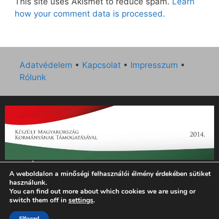
This site uses Akismet to reduce spam.
Learn
how your comment data is processed.
Adatvédelem
•
Kapcsolat
•
Impresszum
•
Rólunk
„Az Új Ember katolikus hetilap 2014. évi működésének
A weboldalon a minőségi felhasználói élmény érdekében sütiket
támogatását az EGYH-KCP-14-P-0121 sz. támogatási
használunk.
szerződés keretében 3 000 000 Ft összegben támogatta az
You can find out more about which cookies we are using or
Emberi Erőforrások Minisztériuma.”
switch them off in
settings
.
Elfogad