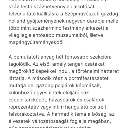
száz festő százhetvennyolc alkotását
felvonultató kiállításra a Szépművészeti gazdag
holland gyűjteményének negyven darabja mellé
több mint százharminc festmény érkezett a
világ legjelentősebb múzeumaiból, illetve
magángyűjteményekből.
A bemutatott anyag hét fontosabb szekcióra
tagolódik. Az első, amely tengeri csatákat
megörökítő képekkel indul, a történelmi hátteret
láttatja. A második rész a portréfestészetet
mutatja be: gazdag polgárok képmásait,
különböző egyesületek elöljáróinak
csoportarcképét, házaspárok és családok
reprezentatív vagy intim hangulatú portréit
felsorakoztatva. A harmadik téma a bőség, az
élvezetek változatosságát foglalja magában,