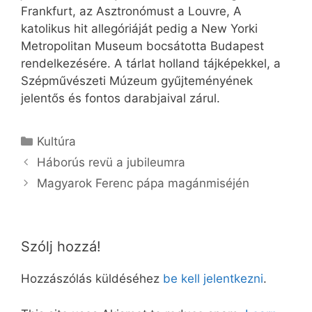
Frankfurt, az Asztronómust a Louvre, A
katolikus hit allegóriáját pedig a New Yorki
Metropolitan Museum bocsátotta Budapest
rendelkezésére. A tárlat holland tájképekkel, a
Szépművészeti Múzeum gyűjteményének
jelentős és fontos darabjaival zárul.
Kategória
Kultúra
Háborús revü a jubileumra
Magyarok Ferenc pápa magánmiséjén
Szólj hozzá!
Hozzászólás küldéséhez
be kell jelentkezni
.