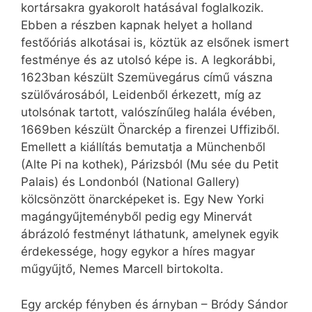
kortársakra gyakorolt hatásával foglalkozik.
Ebben a részben kapnak helyet a holland
festőóriás alkotásai is, köztük az elsőnek ismert
festménye és az utolsó képe is. A legkorábbi,
1623ban készült Szemüvegárus című vászna
szülővárosából, Leidenből érkezett, míg az
utolsónak tartott, valószínűleg halála évében,
1669ben készült Önarckép a firenzei Uffiziből.
Emellett a kiállítás bemutatja a Münchenből
(Alte Pi na kothek), Párizsból (Mu sée du Petit
Palais) és Londonból (National Gallery)
kölcsönzött önarcképeket is. Egy New Yorki
magángyűjteményből pedig egy Minervát
ábrázoló festményt láthatunk, amelynek egyik
érdekessége, hogy egykor a híres magyar
műgyűjtő, Nemes Marcell birtokolta.
Egy arckép fényben és árnyban – Bródy Sándor