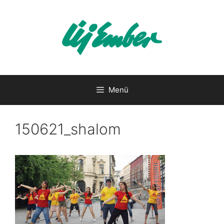
Kilépés
a
tartalomba
Menü
150621_shalom