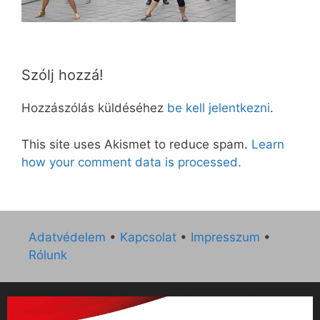
Szólj hozzá!
Hozzászólás küldéséhez
be kell jelentkezni
.
This site uses Akismet to reduce spam.
Learn
how your comment data is processed.
Adatvédelem
•
Kapcsolat
•
Impresszum
•
Rólunk