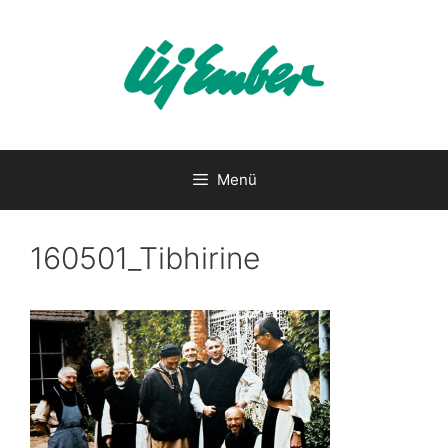
Kilépés
a
tartalomba
Menü
160501_Tibhirine