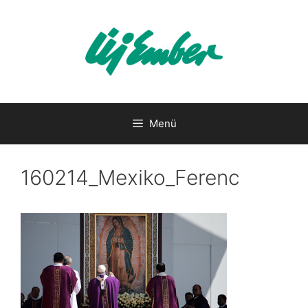
Kilépés
a
tartalomba
Menü
160214_Mexiko_Ferenc