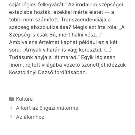
saját légies fellegvárát.” Az irodalom szépségei
extázisba hozták, ezekkel mérte életét — a
többi nem számított. Transzcendenciája a
szépség abszolutizálása? Mégis ezt írta róla: „A
Szépség is csak Bú, mert halni vész…”
Ambivalens értelmet kaphat például ez a két
sora: „Árnyak viharán is vágj keresztül. (…)
Tudásunk anyja a lét marad.” Egyik légiesen
finom, rejtett világába vezető szonettjét idézzük
Kosztolányi Dezső fordításában.
Kategória
Kultúra
A kert az ő igazi műterme
Az álomhoz