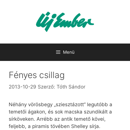
Kilépés
a
tartalomba
Menü
Fényes csillag
2013-10-29
Szerző:
Tóth Sándor
Néhány vörösbegy „sziesztázott” legutóbb a
temetői ágakon, és sok macska szundikált a
sírköveken. Arrébb az antik temető kövei,
feljebb, a piramis tövében Shelley sírja.