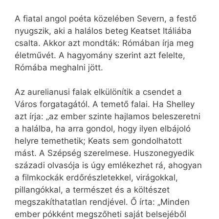
A fiatal angol poéta közelében Severn, a festő
nyugszik, aki a halálos beteg Keatset Itáliába
csalta. Akkor azt mondták: Rómában írja meg
életművét. A hagyomány szerint azt felelte,
Rómába meghalni jött.
Az aurelianusi falak elkülönítik a csendet a
Város forgatagától. A temető falai. Ha Shelley
azt írja: „az ember szinte hajlamos beleszeretni
a halálba, ha arra gondol, hogy ilyen elbájoló
helyre temethetik; Keats sem gondolhatott
mást. A Szépség szerelmese. Huszonegyedik
századi olvasója is úgy emlékezhet rá, ahogyan
a filmkockák erdőrészletekkel, virágokkal,
pillangókkal, a természet és a költészet
megszakíthatatlan rendjével. Ő írta: „Minden
ember pókként megszőheti saját belsejéből