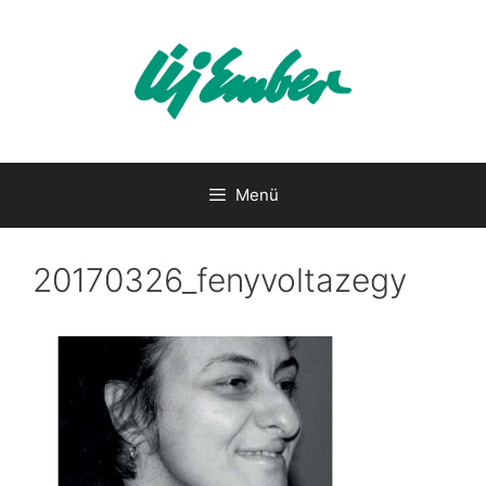
Kilépés
a
tartalomba
Menü
20170326_fenyvoltazegy