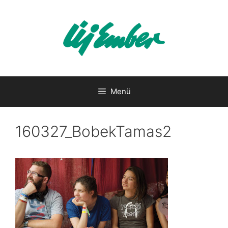
Kilépés
a
tartalomba
Menü
160327_BobekTamas2