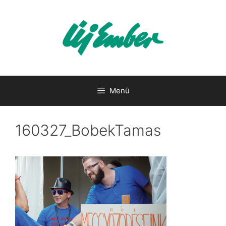
Kilépés
a
tartalomba
Menü
160327_BobekTamas