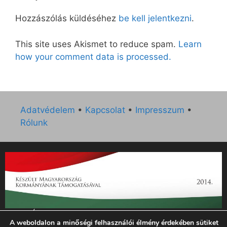
Hozzászólás küldéséhez
be kell jelentkezni
.
This site uses Akismet to reduce spam.
Learn
how your comment data is processed.
Adatvédelem
•
Kapcsolat
•
Impresszum
•
Rólunk
„Az Új Ember katolikus hetilap 2014. évi működésének
A weboldalon a minőségi felhasználói élmény érdekében sütiket
támogatását az EGYH-KCP-14-P-0121 sz. támogatási