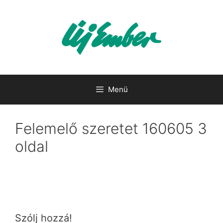
Kilépés
a
tartalomba
Menü
Felemelő szeretet 160605 3
oldal
Szólj hozzá!