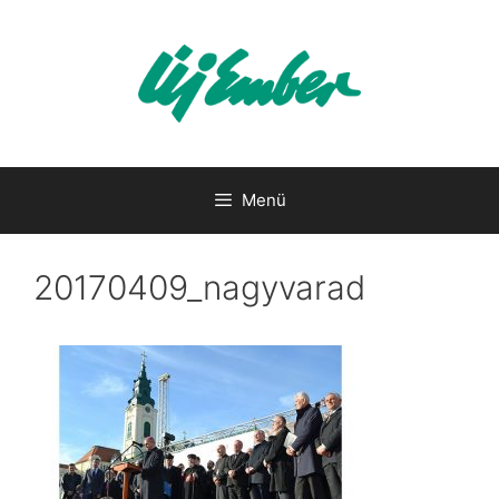
Kilépés
a
tartalomba
Menü
20170409_nagyvarad