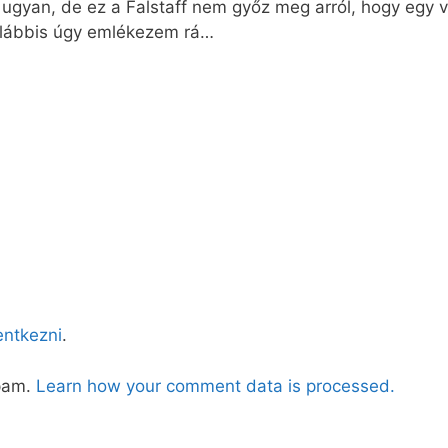
l ugyan, de ez a Falstaff nem győz meg arról, hogy egy
galábbis úgy emlékezem rá…
lentkezni
.
spam.
Learn how your comment data is processed.