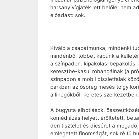
harsány vígjáték lett belőle; nem a
előadást: sok.
Kiváló a csapatmunka, mindenki tud
mindenből többet kapunk a kelletén
a színpadon: kipakolás-bepakolás,
keresztbe-kasul rohangálnak (a pró
színpadon a mobil díszletfalak közöt
parkban az ősöreg mesés tölgy körül
a lihegőkből, keretes szerkezetben
A bugyuta elbotlások, összeütközés
komédiázás helyett erőltetett, bet
den tisztelet és dicséret a megad
emlegetett finomságát, sok ré tű hu