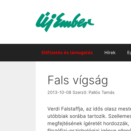
Kilépés
a
tartalomba
Előfizetés és támogatás
Hírek
E
Fals vígság
2013-10-08
Szerző:
Pallós Tamás
Verdi Falstaffja, az idős olasz mes
utóbbiak sorába tartozik. Szellemes
megfejtésének ígéretét hordozzák,
filozófiai-pszichológiai igénye elle