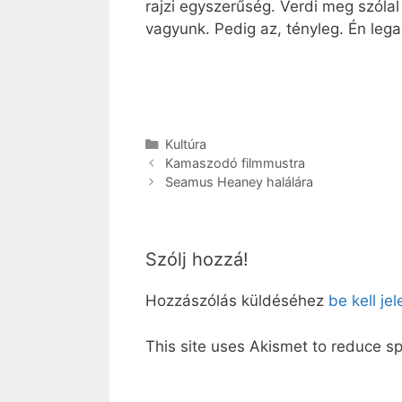
rajzi egyszerűség. Verdi meg szóla
vagyunk. Pedig az, tényleg. Én le
Kategória
Kultúra
Kamaszodó filmmustra
Seamus Heaney halálára
Szólj hozzá!
Hozzászólás küldéséhez
be kell je
This site uses Akismet to reduce 