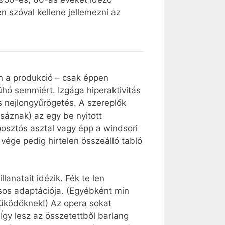
en szóval kellene jellemezni az
an a produkció – csak éppen
hó semmiért. Izgága hiperaktivitás
 nejlongyűrögetés. A szereplők
sáznak) az egy be nyitott
 posztós asztal vagy épp a windsori
 vége pedig hirtelen összeálló tabló
natait idézik. Fék te len
ásos adaptációja. (Egyébként min
működőknek!) Az opera sokat
Így lesz az összetettből barlang