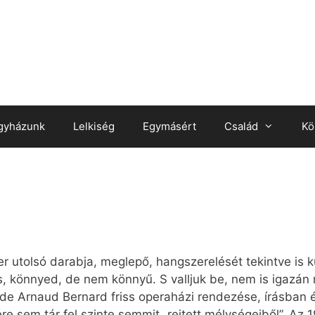
gyházunk
Lelkiség
Egymásért
Család
Kö
ter utolsó darabja, meglepő, hangszerelését tekintve is 
, könnyed, de nem könnyű. S valljuk be, nem is igazán n
 de Arnaud Bernard friss operaházi rendezése, írásban 
nére sem tár fel szinte semmit „rejtett mélységeiből”. A