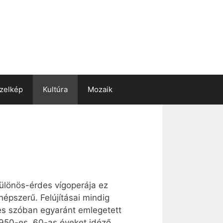
zelkép
Kultúra
Mozaik
különös-érdes vígoperája ez
épszerű. Felújításai mindig
és szóban egyaránt emlegetett
z 1950-es, 60-as éveket idéző