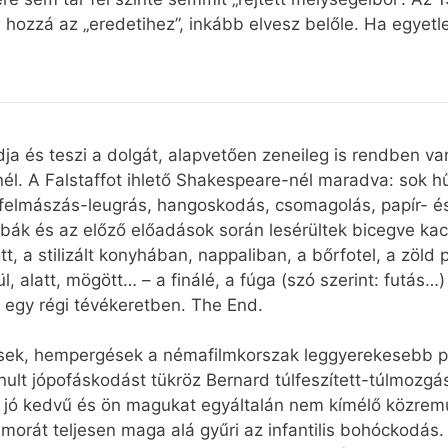
d hozzá az „eredetihez”, inkább elvesz belőle. Ha egyetl
ja és teszi a dolgát, alapvetően zeneileg is rendben v
él. A Falstaffot ihlető Shakespeare-nél maradva: sok hű
 felmászás-leugrás, hangoskodás, csomagolás, papír- és
bák és az előző előadások során lesérültek bicegve kac
t, a stilizált konyhában, nappaliban, a bőrfotel, a zöld
, alatt, mögött… – a finálé, a fúga (szó szerint: futás…)
: egy régi tévékeretben. The End.
ek, hempergések a némafilmkorszak leggyerekesebb pilla
anult jópofáskodást tükröz Bernard túlfeszített-túlmozg
ó, jó kedvű és ön magukat egyáltalán nem kímélő közre
morát teljesen maga alá gyűri az infantilis bohóckodás. 