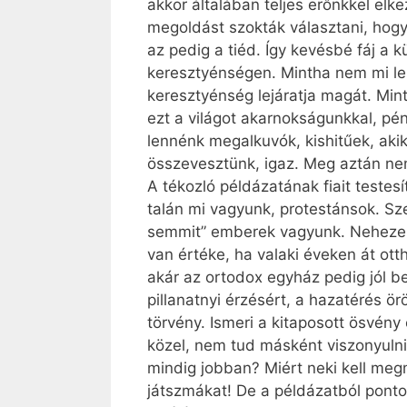
akkor általában teljes erőnkkel elk
megoldást szokták választani, hogy
az pedig a tiéd. Így kevésbé fáj a 
keresztyénségen. Mintha nem mi len
keresztyénség lejáratja magát. Min
ezt a világot akarnokságunkkal, pé
lennénk megalkuvók, kishitűek, akik
összevesztünk, igaz. Meg aztán ne
A tékozló példázatának fiait testes
talán mi vagyunk, protestánsok. Sz
semmit” emberek vagyunk. Nehezen f
van értéke, ha valaki éveken át ott
akár az ortodox egyház pedig jól be
pillanatnyi érzésért, a hazatérés ö
törvény. Ismeri a kitaposott ösvény
közel, nem tud másként viszonyulni 
mindig jobban? Miért neki kell meg
játszmákat! De a példázatból ponto