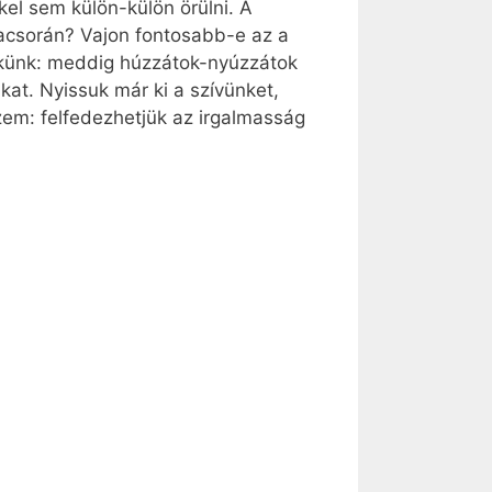
el sem külön-külön örülni. A
 vacsorán? Vajon fontosabb-e az a
nekünk: meddig húzzátok-nyúzzátok
at. Nyissuk már ki a szívünket,
zem: felfedezhetjük az irgalmasság