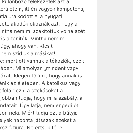
a különböző felekezetek azt a
területem, itt én vagyok kompetens,
ia uralkodott el a nyugati
 betolakodók okoznák azt, hogy a
intha nem mi szakítottuk volna szét
és a tanítók. Mintha nem mi
 úgy, ahogy van. Kicsit
 nem szidjuk a másikat!
te: mert ott vannak a tékozlók, ezek
rejében. Mi amolyan „mindent vagy
ókat. Idegen tőlünk, hogy annak is
énik az életében. A katolikus vagy
t feláldozni a szokásokat a
 jobban tudja, hogy mi a szabály, a
ndatait. Úgy látja, nem engedi őt
on neki. Miért tudja ezt a bátyja
melyek naponta játsszák ezeket a
zló fiúra. Ne értsük félre: