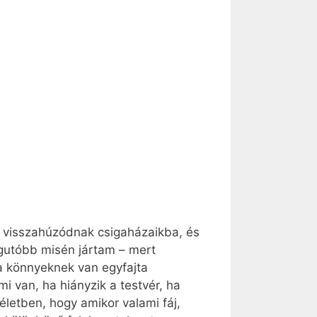
b visszahúzódnak csigaházaikba, és
egutóbb misén jártam – mert
 a könnyeknek van egyfajta
mi van, ha hiányzik a testvér, ha
letben, hogy amikor valami fáj,