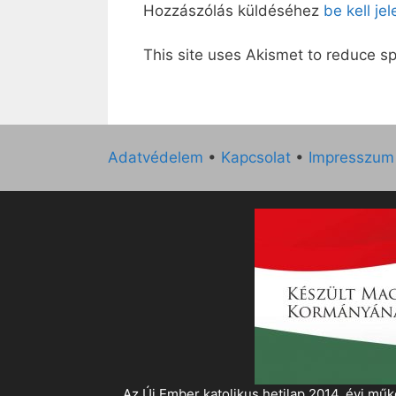
Hozzászólás küldéséhez
be kell je
This site uses Akismet to reduce 
Adatvédelem
•
Kapcsolat
•
Impresszum
„Az Új Ember katolikus hetilap 2014. évi 