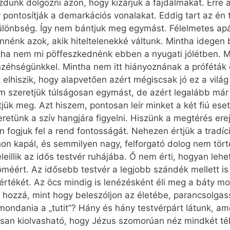
ezdünk dolgozni azon, hogy kizárjuk a fájdalmakat. Erre 
 pontosítják a demarkációs vonalakat. Eddig tart az én 
különbség. Így nem bántjuk meg egymást. Félelmetes apát
nénk azok, akik hiteltelenekké váltunk. Mintha idegen
tha nem mi pöffeszkednénk ebben a nyugati jólétben. M
nzéhségünkkel. Mintha nem itt hiányoznának a próféták 
 elhiszik, hogy alapvetően azért mégiscsak jó ez a világ
m szeretjük túlságosan egymást, de azért legalább már
ítjük meg. Azt hiszem, pontosan leír minket a két fiú ese
eretünk a szív hangjára figyelni. Hiszünk a megtérés e
ogjuk fel a rend fontosságát. Nehezen értjük a tradíci
hon kapál, és semmilyen nagy, felforgató dolog nem tört
leillik az idős testvér ruhájába. Ő nem érti, hogyan lehe
röméért. Az idősebb testvér a legjobb szándék mellett is
 értékét. Az öcs mindig is lenézésként éli meg a báty mo
hozzá, mint hogy beleszóljon az életébe, parancsolgass
mondania a „tutit”? Hány és hány testvérpárt látunk, a
san kiolvasható, hogy Jézus szomorúan néz mindkét téko