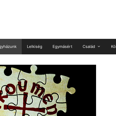
gyházunk
Lelkiség
Egymásért
Család
Kö