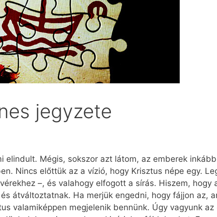
gnes jegyzete
 elindult. Mégis, sokszor azt látom, az emberek inkáb
. Nincs előttük az a vízió, hogy Krisztus népe egy. L
tvérekhez –, és valahogy elfogott a sírás. Hiszem, hogy
 és átváltoztatnak. Ha merjük engedni, hogy fájjon az, a
sztus valamiképpen megjelenik bennünk. Úgy vagyunk az é