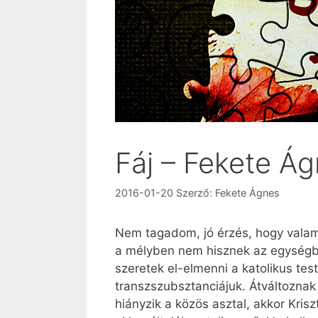
Fáj – Fekete Á
2016-01-20
Szerző:
Fekete Ágnes
Nem tagadom, jó érzés, hogy valami
a mélyben nem hisznek az egységben
szeretek el-elmenni a katolikus tes
transzszub­sztan­ciájuk. Átváltoznak
hiányzik a közös asztal, akkor Kri