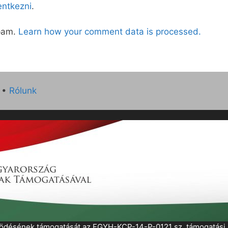
lentkezni
.
spam.
Learn how your comment data is processed.
•
Rólunk
működésének támogatását az EGYH-KCP-14-P-0121 sz. támogatás