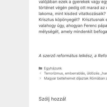
valójában ezek a gyerekek vagy egy
történet végén pedig ott marad az ó
lakoma, mint kisded vitatko­­zásai
Krisztus köpönyegét? Krisztusnak e
valahogy úgy, ahogyan Ferenc pápa 
mélységét, amely mindenkit befoga
A szerző református lelkész, a Ref
Kategória
Egyházunk
Terrorizmus, emberrablás, üldözés „ha
Magyar betlehemet díjaztak Rómában a 1
Szólj hozzá!