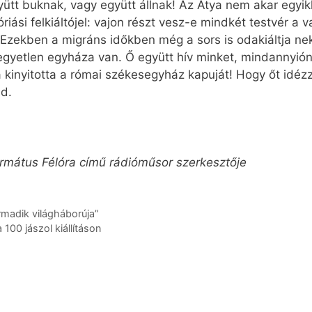
ütt buknak, vagy együtt állnak! Az Atya nem akar egyikk
riási felkiáltójel: vajon részt vesz-e mindkét testvér a
k? Ezekben a migráns időkben még a sors is odakiáltja 
gyetlen egyháza van. Ő együtt hív minket, mindannyiónk
kinyitotta a római székesegyház kapuját! Hogy őt idéz
d.
ormátus Félóra című rádióműsor szerkesztője
rmadik világháborúja”
00 jászol kiállításon