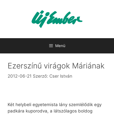
Kilépés
a
tartalomba
Menü
Ezerszínű virágok Máriának
2012-06-21
Szerző:
Cser István
Két helybeli egyetemista lány szemlélődik egy
padkára kuporodva, a látszólagos boldog