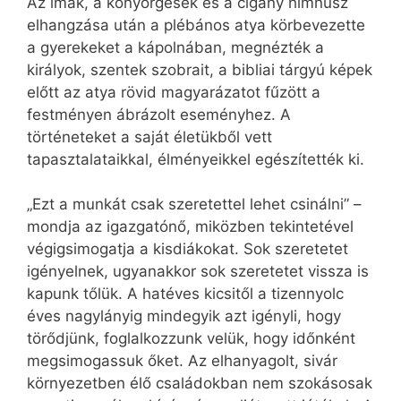
Az imák, a könyörgések és a cigány himnusz
elhangzása után a plébános atya körbevezette
a gyerekeket a kápolnában, megnézték a
királyok, szentek szobrait, a bibliai tárgyú képek
előtt az atya rövid magyarázatot fűzött a
festményen ábrázolt eseményhez. A
történeteket a saját életükből vett
tapasztalataikkal, élményeikkel egészítették ki.
„Ezt a munkát csak szeretettel lehet csinálni” –
mondja az igazgatónő, miközben tekintetével
végigsimogatja a kisdiákokat. Sok szeretetet
igényelnek, ugyanakkor sok szeretetet vissza is
kapunk tőlük. A hatéves kicsitől a tizennyolc
éves nagylányig mindegyik azt igényli, hogy
törődjünk, foglalkozzunk velük, hogy időnként
megsimogassuk őket. Az elhanyagolt, sivár
környezetben élő családokban nem szokásosak