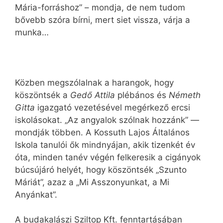
Mária-forráshoz” – mondja, de nem tudom
bővebb szóra bírni, mert siet vissza, várja a
munka…
Közben megszólalnak a harangok, hogy
köszöntsék a
Gedő Attila
plébános és
Németh
Gitta
igazgató vezetésével megérkező ercsi
iskolásokat. „Az angyalok szólnak hozzánk” —
mondják többen. A Kossuth Lajos Általános
Iskola tanulói ők mindnyájan, akik tizenkét év
óta, minden tanév végén felkeresik a cigányok
búcsújáró helyét, hogy köszöntsék „Szunto
Máriát”, azaz a „Mi Asszonyunkat, a Mi
Anyánkat”.
A budakalászi Sziltop Kft. fenntartásában