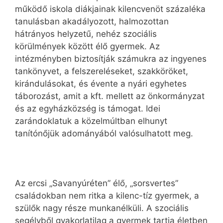
működő iskola diákjainak kilencvenöt százaléka
tanulásban akadályozott, halmozottan
hátrányos helyzetű, nehéz szociális
körülmények között élő gyermek. Az
intézményben biztosítják számukra az ingyenes
tankönyvet, a felszereléseket, szakköröket,
kirándulásokat, és évente a nyári egyhetes
táborozást, amit a kft. mellett az önkormányzat
és az egyházközség is támogat. Idei
zarándoklatuk a közelmúltban elhunyt
tanítónőjük adományából valósulhatott meg.
Az ercsi „Savanyúréten” élő, „sorsvertes”
családokban nem ritka a kilenc-tíz gyermek, a
szülők nagy része munkanélküli. A szociális
segélyből gyakorlatilag a gyermek tartja életben