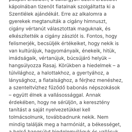
kápolnában tizenöt fiatalnak szolgáltatta ki a
Szentlélek ajándékát. Erre az alkalomra a
gyerekek megtanulták a cigány himnuszt,
cigány vértanút választottak maguknak, és
elkészítették a cigány zászlót is. Fontos, hogy
felismerjék, becsüljék értékeiket, hogy nekik is
van kultúrájuk, hagyományaik, énekeik, hitük,
imádságaik, vértanújuk, búcsújáró helyük –
hangsúlyozza Rasaj. Körükben a hiedelmek – a
túlvilághoz, a halottakhoz, a gyertyához, a
lánysághoz, a fiatalsághoz, a férjhez menéshez,
a szenteltvízhez fűződő babonás népszokások
– együtt élnek a vallásossággal. Annak
érdekében, hogy ne sérüljön, a keresztény
tanítást a saját nyelvezetükkel kell
tolmácsolnunk, továbbadnunk nekik. Nem
mindig találják meg a harmóniát, a békességet,
a belső hangsúlyt hiedelemviláguk és vallásuk