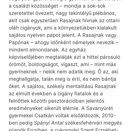
a családi közösséget – mondja a sok-sok
szeretettel övezett, nagy tekintélyű plébános,
akit csak egyszerűen Rasajnak hívnak az ottani
oláh cigányok, ami a környezetükben kialakult
sajátos nyelven papot jelent. A Rasajnak vagy
Papónak – ahogy időnként némelyek nevezik –
mindent elmondanak. Az egyház
képviselőjében megtalálják azt a hittel párosuló
örömöt, boldogságot, vigaszt, ami – mint más
gyermeknek – nekik nem adatik meg. Ő az, aki
meghallgatja, talán meg is érti, és nem bántja
őket. A sajátos, székely mentalitású Rasajnak
az elmúlt években a cigány fiatalok és a
felnőttek közötti pasztorációban jelentős
eredményeket sikerült elérnie. A Savanyúrét
gyermekei Csatkán voltak elsőáldozók, 2010-
ben pedig
Spányi Antal
székesfehérvári megyés
püspök Ercsiben, a cukorgyári Szent Erzsébet-