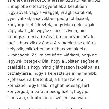
és énekléssel köszönthessék Szunto Máriát. Az
ünneplőbe öltözött gyerekek a kezükben
lugyulóval, vagyis virággal, virágkosarakkal,
gyertyákkal, a szívükben pedig fohásszal,
könyörgéssel érkeztek, hogy Mária elé tárják
vágyaikat. „Jól vigyázz, kicsi szívem, mit
dobogsz, mert a te Atyád a mennyből néz le
rád” – hangzik az ének. A virágokat az oltárra
helyezik, miközben sorra hangzanak el a
kívánságok. Zolika azt kérte Máriától, hogy ne
legyünk betegek; Dia, hogy a Jóisten segítse a
családját, s hogy mindig járhasson iskolába; az
osztálytársa, hogy a keresztapja mihamarabb
kijöhessen a börtönből, a kistestvére a
kórházból; egy kisfiú meghalt édesapjáért
könyörgött; a barátja pedig azért, hogy jó
lehessen, s többé ne beszéljen csúnyán…