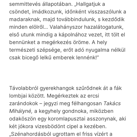
semmittevés állapotában. „Hallgatjuk a
csöndet, imádkozunk, időnként visszaszólunk a
madaraknak, majd továbbindulunk, s kezdődik
minden elölről… Valahányszor hazalátogatunk,
első utunk mindig a kápolnához vezet, itt tölt el
bennünket a megérkezés öröme. A hely
természeti szépsége, erőt adó nyugalma nélkül
csak bicegő lelkű emberek lennénk!”
Távolabbról gyerekhangok szűrődnek át a fák
lombjai között. Megérkeztek az ercsi
zarándokok – jegyzi meg félhangosan
Takács
Mihályné,
a kegyhely gondnoka, miközben
odaköszön egy koromlapusztai asszonynak, aki
két jókora vizesbödönt cipel a kezében.
„Szénahordásból ugrottam el friss vízért a