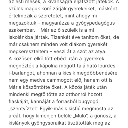
az esti mesék, a kívánságra eljátszott játékok. A
szülők maguk köré zárják gyerekeiket, másként
értelmezik a szeretetet, mint ahogy mi
megszoktuk – magyarázza a gyógypedagógus
szakember. – Már az ő szüleik is a mi
iskolánkba jártak. Tizenkét éve tanítom őket, de
már csaknem minden volt diákom gyerekét
megkereszteltem – veszi át a szót az atya.
A közösen elköltött ebéd után a gyerekek
megnézték a kápolna mögött található lourdes-
i-barlangot, ahonnan a kicsik megdöbbenésére
nem egy medve cammogott elő, hanem ott is
Mária köszöntötte őket. A közös játék után
mindenki megtöltötte az otthonról hozott
flaskáját, kannáját a forrásból bugyogó
„szentvízzel”. Egyik-másik kisfiú megmosta az
arcát, hogy kimenjen belőle „Mulo”, a gonosz, a
kislányok gyöngysoraikat tisztították meg az