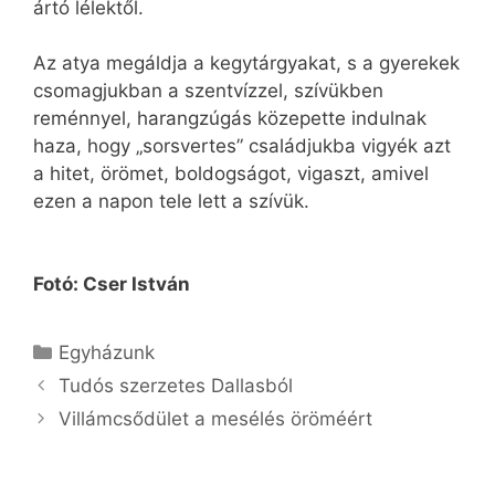
ártó lélektől.
Az atya megáldja a kegytárgyakat, s a gyerekek
csomagjukban a szentvízzel, szívükben
reménnyel, harangzúgás közepette indulnak
haza, hogy „sorsvertes” családjukba vigyék azt
a hitet, örömet, boldogságot, vigaszt, amivel
ezen a napon tele lett a szívük.
Fotó: Cser István
Kategória
Egyházunk
Tudós szerzetes Dallasból
Villámcsődület a mesélés öröméért