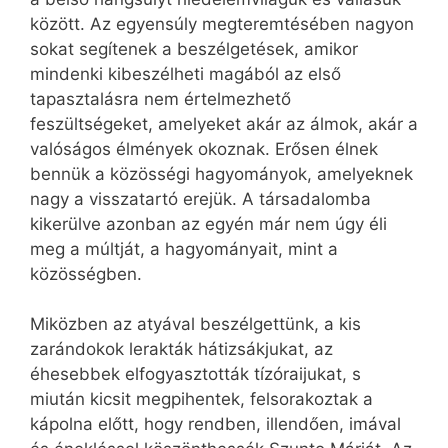
között. Az egyensúly megteremtésében nagyon
sokat segítenek a beszélgetések, amikor
mindenki kibeszélheti magából az első
tapasztalásra nem értelmezhető
feszültségeket, amelyeket akár az álmok, akár a
valóságos élmények okoznak. Erősen élnek
bennük a közösségi hagyományok, amelyeknek
nagy a visszatartó erejük. A társadalomba
kikerülve azonban az egyén már nem úgy éli
meg a múltját, a hagyományait, mint a
közösségben.
Miközben az atyával beszélgettünk, a kis
zarándokok lerakták hátizsákjukat, az
éhesebbek elfogyasztották tízóraijukat, s
miután kicsit megpihentek, felsorakoztak a
kápolna előtt, hogy rendben, illendően, imával