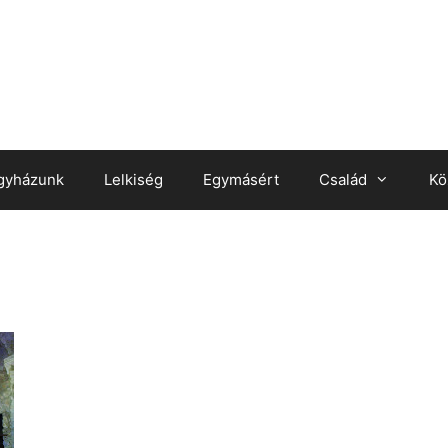
gyházunk
Lelkiség
Egymásért
Család
Kö