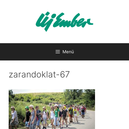
Kilépés
a
tartalomba
Menü
zarandoklat-67