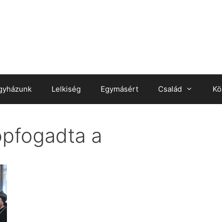
gyházunk
Lelkiség
Egymásért
Család
Kö
pfogadta a