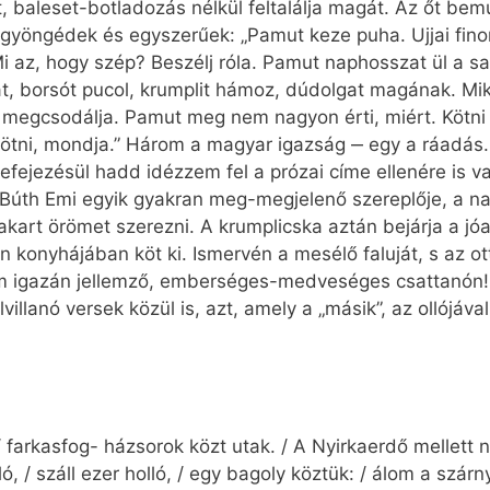
t, baleset-botladozás nélkül feltalálja magát. Az őt b
gyöngédek és egyszerűek: „Pamut keze puha. Ujjai fino
 az, hogy szép? Beszélj róla. Pamut naphosszat ül a sa
át, borsót pucol, krumplit hámoz, dúdolgat magának. Mi
i megcsodálja. Pamut meg nem nagyon érti, miért. Kötn
 kötni, mondja.” Három a magyar igazság ‒ egy a ráadás.
jezésül hadd idézzem fel a prózai címe ellenére is var
Búth Emi egyik gyakran meg-megjelenő szereplője, a na
akart örömet szerezni. A krumplicska aztán bejárja a jóak
n konyhájában köt ki. Ismervén a mesélő faluját, s az ott
m igazán jellemző, emberséges-medveséges csattanón!
llanó versek közül is, azt, amely a „másik”, az ollójáv
 farkasfog- házsorok közt utak. / A Nyirkaerdő mellett n
ló, / száll ezer holló, / egy bagoly köztük: / álom a szárn