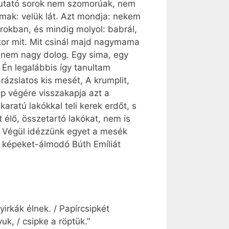
emutató sorok nem szomorúak, nem
mak: velük lát. Azt mondja: nekem
rokban, és mindig molyol: babrál,
kor mit. Mit csinál majd nagymama
i nem nagy dolog. Egy sima, egy
 Én legalábbis így tanultam
ázslatos kis mesét, A krumplit,
p végére visszakapja azt a
aratú lakókkal teli kerek erdőt, s
 élő, összetartó lakókat, nem is
 Végül idézzünk egyet a mesék
al képeket-álmodó Búth Emíliát
yirkák élnek. / Papírcsipkét
yuk, / csipke a röptük.”