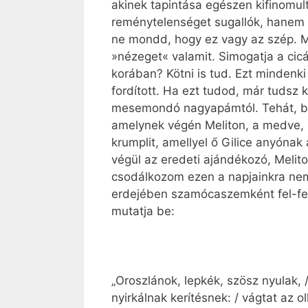
akinek tapintása egészen kifinomul
reménytelenséget sugallók, hanem 
ne mondd, hogy ez vagy az szép. Mi
»nézeget« valamit. Simogatja a cic
korában? Kötni is tud. Ezt mindenk
fordított. Ha ezt tudod, már tudsz
mesemondó nagyapámtól. Tehát, befe
amelynek végén Meliton, a medve, 
krumplit, amellyel ő Gilice anyónak 
végül az eredeti ajándékozó, Melito
csodálkozom ezen a napjainkra ne
erdejében szamócaszemként fel-felvi
mutatja be:
„Oroszlánok, lepkék, szösz nyulak, /
nyirkálnak kerítésnek: / vágtat az ol