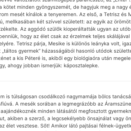
a kötet minden gyöngyszemét, de hagyjuk meg a nagy é
árom mesét kínálok a tenyeremen. Az első, a Tetrisz és
fiú, mellkasában két szívvel született: az egyik az örömö
zékelte. Az aggódó szülők kioperáltatták ugyan az utóbb
enniük, hogy az élet csak az érzelmek teljes skálájával 
lyére. Tetrisz párja, Mesike is különös leányka volt, ig
t „táltos gyermek” házasságából hasonló utódok születte
énet a kis Péteré is, akiből egy biológiaóra után megel
agy, ahogy jobban ismerjük: káposztalepke.
nem is túlságosan csodálkozó nagymamája bölcs tanács
kisfiúvá. A mesék sorában a legmegrázóbb az Áramszün
daajándékoznék minden látásától megfosztott gyermekne
t, akiben a szerző, a legcsekélyebb önsajnálat vagy ön
az élet vesztese. Sőt! Amikor látó pajtásai félnek-ügye