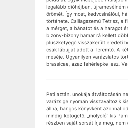
legalább dióhéjban, újramesélném 
örömét. Így most, kedvcsinálóul, h
története. Csillagszemű Tetrisz, a 
a mérget, a bánatot és a haragot ér
bizony-bizony hamar rá kellett döbb
pluszketyegő visszakerült eredeti he
csak lábujjat adott a Teremtő. A ké
meséje. Ugyanilyen varázslatos tört
brassicae, azaz fehérlepke lesz. V
Peti aztán, unokája átváltozásán 
varázsige nyomán visszaváltozik 
állna, hangos könyvként azonnal o
mindig-kötögető, „molyoló” kis Pamu
részben saját sorsát írja meg, nem 