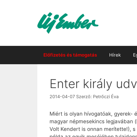
Kilépés
a
tartalomba
Előfizetés és támogatás
Hírek
E
Enter király ud
2014-04-07
Szerző:
Petrőczi Éva
Miért is olyan hívogatóak, gyerek-
magyar népmesekincs legjavában (hő
Volt Kendert is onnan merítette!), 
példa az egyik meséjében tulajdon