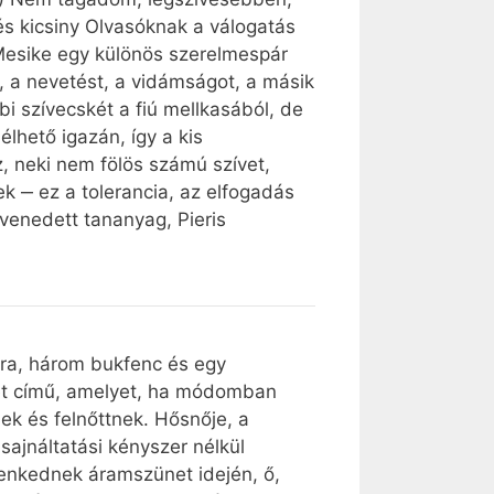
s kicsiny Olvasóknak a válogatás
 Mesike egy különös szerelmespár
t, a nevetést, a vidámságot, a másik
i szívecskét a fiú mellkasából, de
élhető igazán, így a kis
az, neki nem fölös számú szívet,
k ‒ ez a tolerancia, az elfogadás
evenedett tananyag, Pieris
ára, három bukfenc és egy
et című, amelyet, ha módomban
k és felnőttnek. Hősnője, a
sajnáltatási kényszer nélkül
tlenkednek áramszünet idején, ő,