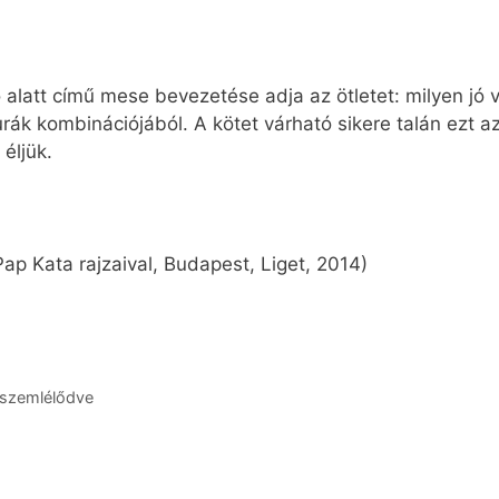
rlő alatt című mese bevezetése adja az ötletet: milyen jó
gurák kombinációjából. A kötet várható sikere talán ezt az
éljük.
Pap Kata rajzaival, Budapest, Liget, 2014)
 szemlélődve