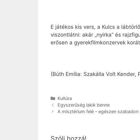
E játékos kis vers, a Kulcs a lábtö
viszontlátni: akár „nyirka” és rajzfi
erősen a gyerekfilmkonzervek korát 
(Búth Emília: Szakálla Volt Kender, 
Kategória
Kultúra
Egyszerűség lakik benne
A misztérium felé – egészen szabadon
Szólj hozzá!