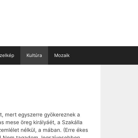
zelkép
Kultúra
Mozaik
rt, mert egyszerre gyökereznek a
s mese öreg királyáét, a Szakálla
zemlélet nélkül, a mában. (Erre ékes
”!) Nem tagadom, legszívesebben,