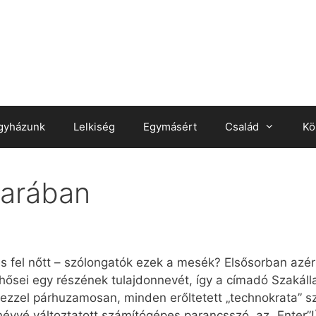
gyházunk
Lelkiség
Egymásért
Család
Kö
varában
 és fel nőtt – szólongatók ezek a mesék? Elsősorban azé
sei egy részének tulajdonnevét, így a címadó Szakálla
s ezzel párhuzamosan, minden erőltetett „technokrata” s
névvé változtatott számítógépes parancsszó, az „Enter