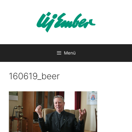
Kilépés
a
tartalomba
Menü
160619_beer