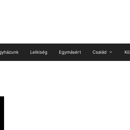
gyházunk
Lelkiség
Egymásért
Család
Kö