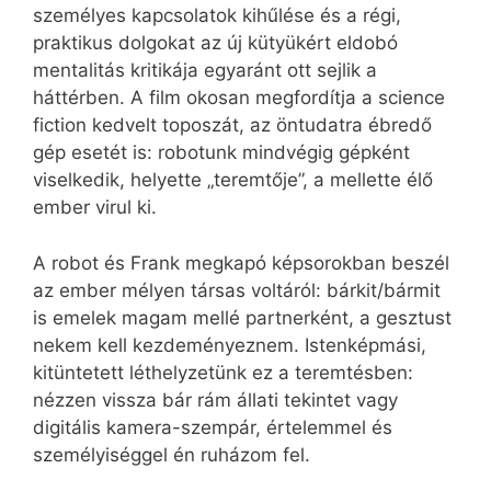
személyes kapcsolatok kihűlése és a régi,
praktikus dolgokat az új kütyükért eldobó
mentalitás kritikája egyaránt ott sejlik a
háttérben. A film okosan megfordítja a science
fiction kedvelt toposzát, az öntudatra ébredő
gép esetét is: robotunk mindvégig gépként
viselkedik, helyette „teremtője”, a mellette élő
ember virul ki.
A robot és Frank megkapó képsorokban beszél
az ember mélyen társas voltáról: bárkit/bármit
is emelek magam mellé partnerként, a gesztust
nekem kell kezdeményeznem. Istenképmási,
kitüntetett léthelyzetünk ez a teremtésben:
nézzen vissza bár rám állati tekintet vagy
digitális kamera-szempár, értelemmel és
személyiséggel én ruházom fel.