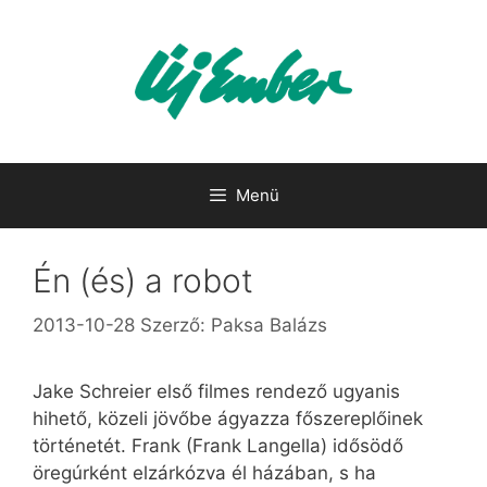
Kilépés
a
tartalomba
Menü
Én (és) a robot
2013-10-28
Szerző:
Paksa Balázs
Jake Schreier első filmes rendező ugyanis
hihető, közeli jövőbe ágyazza főszereplőinek
történetét. Frank (Frank Langella) idősödő
öregúrként elzárkózva él házában, s ha