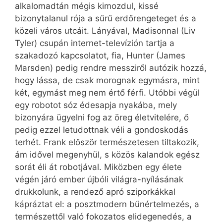
alkalomadtán mégis kimozdul, kissé
bizonytalanul rója a sűrű erdőrengeteget és a
közeli város utcáit. Lányával, Madisonnal (Liv
Tyler) csupán internet-televízión tartja a
szakadozó kapcsolatot, fia, Hunter (James
Marsden) pedig rendre messziről autózik hozzá,
hogy lássa, de csak morognak egymásra, mint
két, egymást meg nem értő férfi. Utóbbi végül
egy robotot sóz édesapja nyakába, mely
bizonyára ügyelni fog az öreg életvitelére, ő
pedig ezzel letudottnak véli a gondoskodás
terhét. Frank először természetesen tiltakozik,
ám idővel megenyhül, s közös kalandok egész
sorát éli át robotjával. Miközben egy élete
végén járó ember újbóli világra-nyílásának
drukkolunk, a rendező apró sziporkákkal
kápráztat el: a posztmodern bűnértelmezés, a
természettől való fokozatos elidegenedés, a