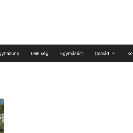
gyházunk
Lelkiség
Egymásért
Család
Kö