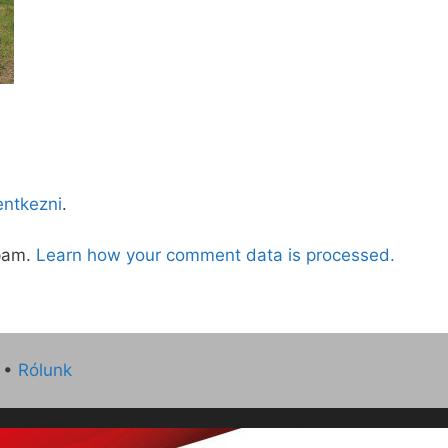
lentkezni
.
spam.
Learn how your comment data is processed.
•
Rólunk