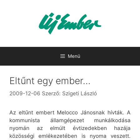
Kilépés
a
tartalomba
Menü
Eltűnt egy ember…
2009-12-06
Szerző:
Szigeti László
Az eltűnt embert Melocco Jánosnak hívták. A
kommunista államgépezet munkálkodása
nyomán az elmúlt évtizedekben hazája
közösségi emlékezetében is nyoma veszett.