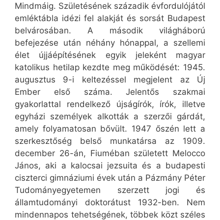
Mindmáig. Születésének századik évfordulójától
emléktábla idézi fel alakját és sorsát Budapest
belvárosában. A második világháború
befejezése után néhány hónappal, a szellemi
élet újjáépítésének egyik jeleként magyar
katolikus hetilap kezdte meg működését: 1945.
augusztus 9-i keltezéssel megjelent az Új
Ember első száma. Jelentős szakmai
gyakorlattal rendelkező újságírók, írók, illetve
egyházi személyek alkották a szerzői gárdát,
amely folyamatosan bővült.
1947 őszén lett a
szerkesztőség belső munkatársa az 1909.
december 26-án, Fiuméban született Melocco
János, aki a kalocsai jezsuita és a budapesti
ciszterci gimnáziumi évek után a Pázmány Péter
Tudományegyetemen szerzett jogi és
államtudományi doktorátust 1932-ben. Nem
mindennapos tehetségének, többek közt széles