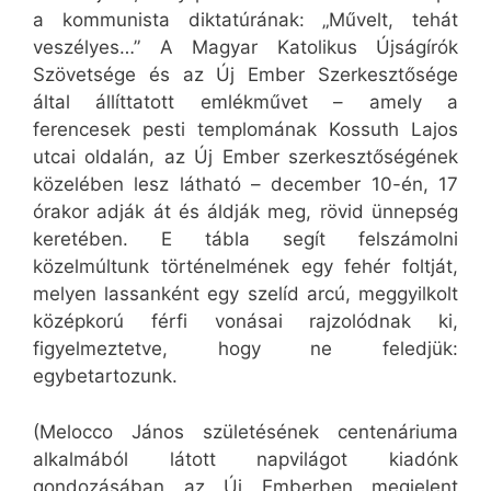
a kommunista diktatúrának: „Művelt, tehát
veszélyes…” A Magyar Katolikus Újságírók
Szövetsége és az Új Ember Szerkesztősége
által állíttatott emlékművet – amely a
ferencesek pesti templomának Kossuth Lajos
utcai oldalán, az Új Ember szerkesztőségének
közelében lesz látható – december 10-én, 17
órakor adják át és áldják meg, rövid ünnepség
keretében. E tábla segít felszámolni
közelmúltunk történelmének egy fehér foltját,
melyen lassanként egy szelíd arcú, meggyilkolt
középkorú férfi vonásai rajzolódnak ki,
figyelmeztetve, hogy ne feledjük:
egybetartozunk.
(Melocco János születésének centenáriuma
alkalmából látott napvilágot kiadónk
gondozásában az Új Emberben megjelent