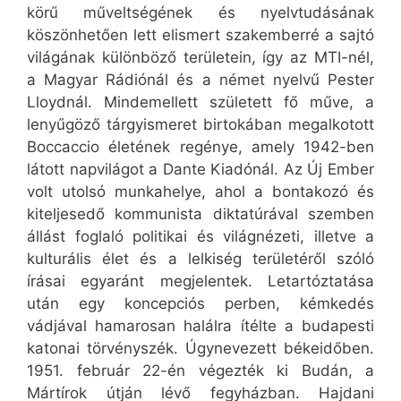
körű műveltségének és nyelvtudásának
köszönhetően lett elismert szakemberré a sajtó
világának különböző területein, így az MTI-nél,
a Magyar Rádiónál és a német nyelvű Pester
Lloydnál. Mindemellett született fő műve, a
lenyűgöző tárgyismeret birtokában megalkotott
Boccaccio életének regénye, amely 1942-ben
látott napvilágot a Dante Kiadónál. Az Új Ember
volt utolsó munkahelye, ahol a bontakozó és
kiteljesedő kommunista diktatúrával szemben
állást foglaló politikai és világnézeti, illetve a
kulturális élet és a lelkiség területéről szóló
írásai egyaránt megjelentek. Letartóztatása
után egy koncepciós perben, kémkedés
vádjával hamarosan halálra ítélte a budapesti
katonai törvényszék. Úgynevezett békeidőben.
1951. február 22-én végezték ki Budán, a
Mártírok útján lévő fegyházban.
Hajdani