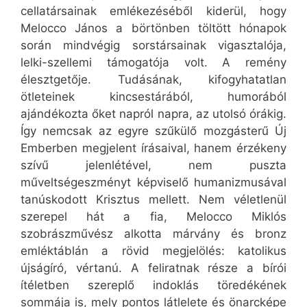
cellatársainak emlékezéséből kiderül, hogy
Melocco János a börtönben töltött hónapok
során mindvégig sorstársainak vigasztalója,
lelki-szellemi támogatója volt. A remény
élesztgetője. Tudásának, kifogyhatatlan
ötleteinek kincsestárából, humorából
ajándékozta őket napról napra, az utolsó órákig.
Így nemcsak az egyre szűkülő mozgásterű Új
Emberben megjelent írásaival, hanem érzékeny
szívű jelenlétével, nem puszta
műveltségeszményt képviselő humanizmusával
tanúskodott Krisztus mellett. Nem véletlenül
szerepel hát a fia, Melocco Miklós
szobrászművész alkotta márvány és bronz
emléktáblán a rövid megjelölés: katolikus
újságíró, vértanú. A feliratnak része a bírói
ítéletben szereplő indoklás töredékének
sommája is, mely pontos látlelete és önarcképe