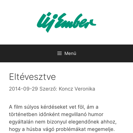
Kilépés
a
tartalomba
Menü
Eltévesztve
2014-09-29
Szerző:
Koncz Veronika
A film súlyos kérdéseket vet föl, ám a
történetben időnként megvillanó humor
egyáltalán nem bizonyul elegendőnek ahhoz,
hogy a húsba vágó problémákat megemelje.