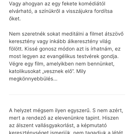
Vagy ahogyan az egy fekete komédiától
elvárható, a színükről a visszájukra fordítsa
őket.
Nem szeretnék sokat meditálni a filmet átszövő
keresztény vagy inkább álkeresztény világ
fölött. Kissé gonosz módon azt is írhatnám, ez
most legyen az evangélikus testvérek gondja.
Végre egy film, amelyikben nem bennünket,
katolikusokat „vesznek elő”. Mily
megkönnyebbülés…
A helyzet mégsem ilyen egyszerű. S nem azért,
mert a rendező az elevenünkre tapint. Hiszen
az álszent vallásgyakorlást, a képmutató
kereszténységet ismerjük, nem tagadjuk a létét.