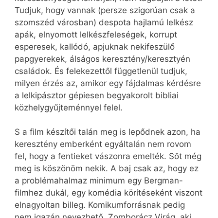
Tudjuk, hogy vannak (persze szigorúan csak a
szomszéd városban) despota hajlamú lelkész
apák, elnyomott lelkészfeleségek, korrupt
esperesek, kallódó, apjuknak nekifeszülő
papgyerekek, álságos keresztény/keresztyén
családok. És felekezettől függetlenül tudjuk,
milyen érzés az, amikor egy fájdalmas kérdésre
a lelkipásztor gépiesen begyakorolt bibliai
közhelygyűjteménnyel felel.
S a film készítői talán meg is lepődnek azon, ha
keresztény emberként egyáltalán nem rovom
fel, hogy a fentieket vászonra emelték. Sőt még
meg is köszönöm nekik. A baj csak az, hogy ez
a problémahalmaz minimum egy Bergman-
filmhez dukál, egy komédia körítéseként viszont
elnagyoltan billeg. Komikumforrásnak pedig
nem igazán nevezhető. Zomborácz Virág, aki