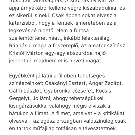
frusztrált társaságnak. A srácnak nyilván az
apja árnyékából kellene végre kiszabadulnia, és
ez sikerül is neki. Csak éppen sokat elvesz a
katarzisból, hogy a fentiek ismeretében ez a
legkevésbé hihető. Nem a furcsa
szellemtörténet miatt, inkább lélektanilag.
Ráadásul maga a főszereplő, az amatőr színész
Kristóf Márton egy-egy abszurdba hajló
jelenetnél majdnem el is neveti magát.
Egyébként jó látni a filmben tehetséges
színészeinket: Csákányi Esztert, Anger Zsoltot,
Gálffi Lászlót, Gyabronka Józsefet, Kocsis
Gergelyt. Jó látni, ahogy tehetségükkel,
kisugárzásukkal valahogy mégis elviszik a
hátukon a filmet. A filmet, amelyet – a kritikákat
olvasva – az egész országban valószínűleg csak
én tartok műfajilag totálisan eltévesztettnek.