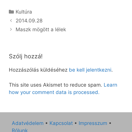
Kategória
Kultúra
2014.09.28
Maszk mögött a lélek
Szólj hozzá!
Hozzászólás küldéséhez
be kell jelentkezni
.
This site uses Akismet to reduce spam.
Learn
how your comment data is processed.
Adatvédelem
•
Kapcsolat
•
Impresszum
•
Rólunk