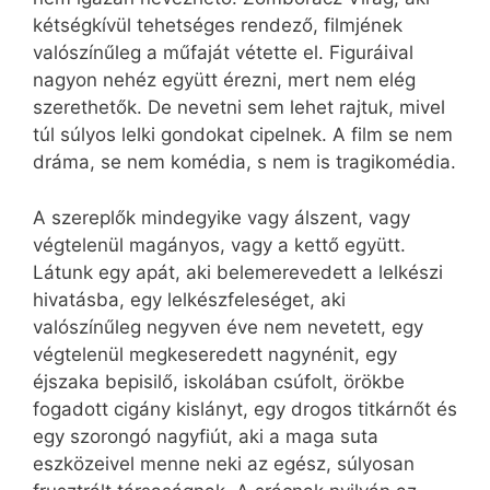
kétségkívül tehetséges rendező, filmjének
valószínűleg a műfaját vétette el. Figuráival
nagyon nehéz együtt érezni, mert nem elég
szerethetők. De nevetni sem lehet rajtuk, mivel
túl súlyos lelki gondokat cipelnek. A film se nem
dráma, se nem komédia, s nem is tragikomédia.
A szereplők mindegyike vagy álszent, vagy
végtelenül magányos, vagy a kettő együtt.
Látunk egy apát, aki belemerevedett a lelkészi
hivatásba, egy lelkészfeleséget, aki
valószínűleg negyven éve nem nevetett, egy
végtelenül megkeseredett nagynénit, egy
éjszaka bepisilő, iskolában csúfolt, örökbe
fogadott cigány kislányt, egy drogos titkárnőt és
egy szorongó nagyfiút, aki a maga suta
eszközeivel menne neki az egész, súlyosan