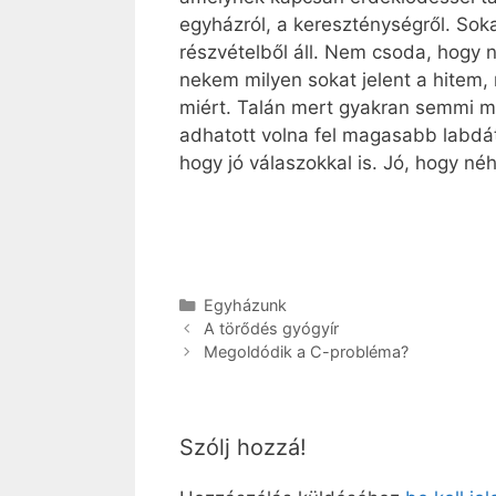
egyházról, a kereszténységről. Sok
részvételből áll. Nem csoda, hogy 
nekem milyen sokat jelent a hitem
miért. Talán mert gyakran semmi má
adhatott volna fel magasabb labdá
hogy jó válaszokkal is. Jó, hogy né
Kategória
Egyházunk
A törődés gyógyír
Megoldódik a C-probléma?
Szólj hozzá!