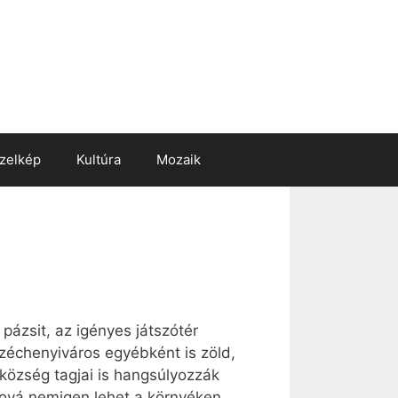
zelkép
Kultúra
Mozaik
 pázsit, az igényes játszótér
Széchenyiváros egyébként is zöld,
zközség tagjai is hangsúlyozzák
shová nemigen lehet a környéken