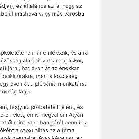
jai), és általános az is, hogy az
en belül máshová vagy más városba
pkőletételre már emlékszik, és arra
özösség alapjait vetik meg akkor,
tt járni, hat éven át az énekkar
s biciklitúrákra, mert a közösség
nt egy éven át a plébánia munkatársa
zösség tagja.
m, hogy ez próbatételt jelent, és
rek előtt, én is megvallom Atyám
etről mint Isten hangjáról bennünk.
őként a szexualitás az a téma,
mnak mennyire téves képe van az