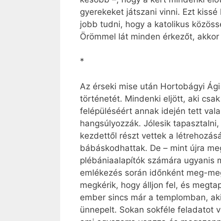
gyerekeket játszani vinni. Ezt kiss
jobb tudni, hogy a katolikus közöss
Örömmel lát minden érkezőt, akkor 
*
Az érseki mise után Hortobágyi Ági 
történetét. Mindenki eljött, aki cs
felépüléséért annak idején tett vala
hangsúlyozzák. Jólesik tapasztalni,
kezdettől részt vettek a létrehozás
bábáskodhattak. De – mint újra meg
plébániaalapítók számára ugyanis m
emlékezés során időnként meg-megn
megkérik, hogy álljon fel, és megta
ember sincs már a templomban, aki 
ünnepelt. Sokan sokféle feladatot v