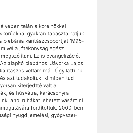
élyében talán a korelnökkel
őskorúaknál gyakran tapasztalhatjuk
 a plébánia karitászcsoportját 1995-
 mivel a jótékonyság egész
megszólítani. Ez is evangelizáció,
 „Az alapító plébános, Jávorka Lajos
karitászos voltam már. Úgy láttunk
és azt tudakoltuk, ki miben tud
yorsan kiterjedtté vált a
ték, és húsvétra, karácsonyra
nk, ahol ruhákat lehetett vásárolni
ámogatására fordítottuk. 2000-ben
ssági nyugdíjemelési, gyógyszer-