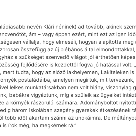
aládiasabb nevén Klári néninek) ad tovább, akinek szem
lencvenötöt, ám – vagy éppen ezért, mint ezt az igen id
zségesen vállalja, hogy elmeséli, hogyan alapította meg
zorosan összefügg az új plébános által elmondottakkal,
yház a szükséget szenvedő világot jól érthetően képes 
özösség fejlődésére is kezdettől fogva jó hatással volt.
 mert tudta, hogy az előző lakhelyemen, Lakiteleken is 
örnyék postaládáiba, amelyen megírtuk, mit tervezünk, 
Mivel lelkes munkatársakban nem volt hiány, viszonylag g
nk, babákra vigyáztunk, míg a szüleik az ügyeiket intéz
e a környék rászorulói számára. Adományboltot nyitottu
 pedig három iskolában szegény gyerekek étkezésének t
ól több időt akartam szánni az unokáimra. De méltányo
is írok még, ha megkérnek rá.”