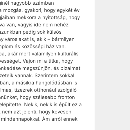
ddiginél nagyobb számban
a mozgás, gyakori, hogy egykét év
jaiban mekkora a nyitottság, hogy
va van, vagyis ide nem nehéz
házunkban pedig sok külsős
városiakat is, akik – bármilyen
templom és közösségi ház van.
a, akár mert valamilyen kulturális
vességet. Vajon mi a titka, hogy
genkedése megszűnjön, és bizalmat
zeteik vannak. Szerintem sokkal
sban, a másikra hangolódásban is
lmas, tízezrek otthonául szolgáló
ennünket, hogy szélesebb fronton
pítette. Nekik, nekik is épült ez a
z nem azt jelenti, hogy kevesen
nk mindennapokkal. Ám arról ennek