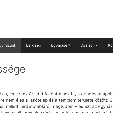
gyházunk
Lelkiség
Egymásért
Család
Kö
ssége
zis, és ezt az érzetet főként a sok fa, a gondosan ápolt
ére nem éles a lakótelep és a templom területe között: 
tés melletti hirdetőtábláról megtudom – és ezt az egyhá
tt nyitva áll, aminek azért is jelentősége van, mert má