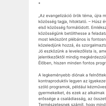
*
„Az evangelizáció örök téma, újra 
közösség tagja, hitoktató. – Húsz é
első közösség formálódott. Emléks
közösségünk betölthesse a feladatá
most leköszönt plébános is fontos
közeledjünk hozzá, és szorgalmazt
Jó eszközünk a levelezőlista is, am
jelentkezőktől mindig megkérdezzük
Élőben, hiszen minden fontos progr
A legkeményebb diónak a felnőttek
kontraproduktív legyen az igyekeze
szóló programok, például kézműves
gyermekeiket, és ezek az alkalmak
erőssége a családiasság, az összet
Természetesnek számít, hogy mindig