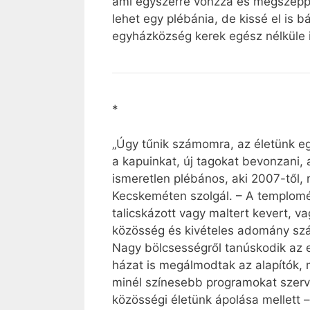
ami egyszerre vonzza és megszeppen
lehet egy plébánia, de kissé el is 
egyházközség kerek egész nélküle i
*
„Úgy tűnik számomra, az életünk eg
a kapuinkat, új tagokat bevonzani,
ismeretlen plébános, aki 2007-től, 
Kecskeméten szolgál. – A templomép
talicskázott vagy maltert kevert, v
közösség és kivételes adomány szá
Nagy bölcsességről tanúskodik az 
házat is megálmodtak az alapítók, 
minél színesebb programokat szerve
közösségi életünk ápolása mellett 