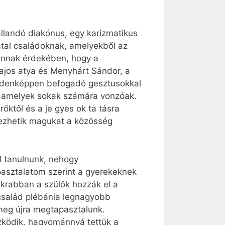
llandó diakónus, egy karizmatikus
iatal családoknak, amelyekből az
 annak érdekében, hogy a
Lajos atya és Menyhárt Sándor, a
mindenképpen befogadó gesztusokkal
t, amelyek sokak számára vonzóak.
őktől és a je gyes ok ta tásra
rezhetik magukat a közösség
l tanulnunk, nehogy
apasztalatom szerint a gyerekeknek
krabban a szülők hozzák el a
tcsalád plébánia legnagyobb
 meg újra megtapasztalunk.
özködik, hagyománnyá tettük a