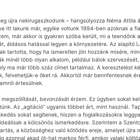
meg újra nekirugaszkodunk – hangsúlyozza Néma Attila á
ve itt lakunk már, egyike voltunk 1994-ben azoknak a f
zem, már akkor is gyakran szóba került, mi a teendőnk
t, áldásos hatással legyen a környezetére. Az alapító 
nak tartotta, hogy ha ismeretlen jön hozzánk misére, 
ák minél több olyan alkalom, például bálok szervezésé
ely ma már több száz címet tartalmaz. A keresztelést kér
, felvehetjük-e őket rá. Akkortól már bennfentesnek é
amról értesülnek.
 megszólítását, bevonzását érzem. Ez ügyben sokat kel
tünk. Az „agitáció” ugyanis többet árt, mint használ. T
kedés sokat segítenek, hiszen a foglalkozásokra leggya
 ideálisak a kölcsönös ismerkedésre. Szerintem a Szen
artás, a közösséghez való kötődés ereje, amelyet újra
 azonnal akad öt-hat markos férfi, amikor valaki költ