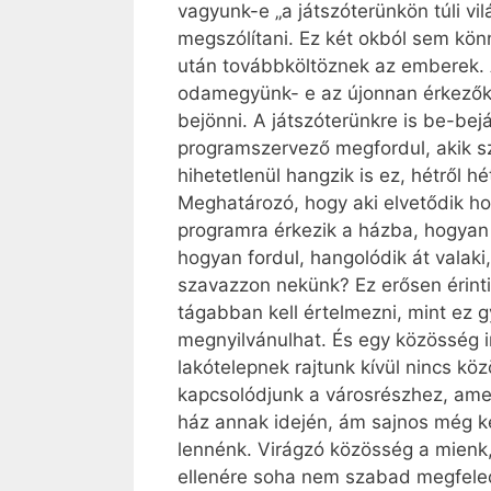
vagyunk-e „a játszóterünkön túli vi
megszólítani. Ez két okból sem kön
után továbbköltöznek az emberek. 
odamegyünk- e az újonnan érkezőkh
bejönni. A játszóterünkre is be-be
programszervező megfordul, akik sz
hihetetlenül hangzik is ez, hétről h
Meghatározó, hogy aki elvetődik hoz
programra érkezik a házba, hogyan f
hogyan fordul, hangolódik át vala
szavazzon nekünk? Ez erősen érinti
tágabban kell értelmezni, mint ez 
megnyilvánulhat. És egy közösség in
lakótelepnek rajtunk kívül nincs kö
kapcsolódjunk a városrészhez, amel
ház annak idején, ám sajnos még kev
lennénk. Virágzó közösség a mienk,
ellenére soha nem szabad megfeledke