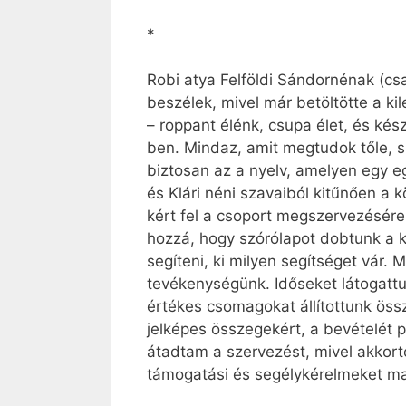
*
Robi atya Felföldi Sándornénak (cs
beszélek, mivel már betöltötte a ki
– roppant élénk, csupa élet, és kés
ben. Mindaz, amit megtudok tőle, s
biztosan az a nyelv, amelyen egy eg
és Klári néni szavaiból kitűnően a k
kért fel a csoport megszervezésére,
hozzá, hogy szórólapot dobtunk a k
segíteni, ki milyen segítséget vár. 
tevékenységünk. Időseket látogattu
értékes csomagokat állítottunk össz
jelképes összegekért, a bevételét
átadtam a szervezést, mivel akkort
támogatási és segélykérelmeket ma 