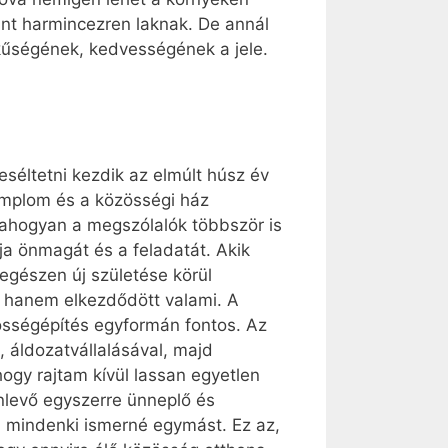
int harmincezren laknak. De annál
elkűségének, kedvességének a jele.
eséltetni kezdik az elmúlt húsz év
templom és a közösségi ház
”, ahogyan a megszólalók többször is
ja önmagát és a feladatát. Akik
egészen új születése körül
, hanem elkezdődött valami. A
zösségépítés egyformán fontos. Az
 áldozatvállalásával, majd
hogy rajtam kívül lassan egyetlen
enlevő egyszerre ünneplő és
ha mindenki ismerné egymást. Ez az,