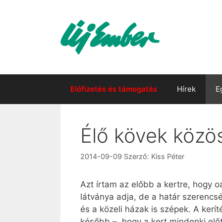
Kilépés
a
tartalomba
Előfizetés és támogatás
Hírek
E
Élő kövek közö
2014-09-09
Szerző:
Kiss Péter
Azt írtam az előbb a kertre, hogy oá
látványa adja, de a határ szerencs
és a közeli házak is szépek. A kerí
később –, hogy a kert mindenki elő