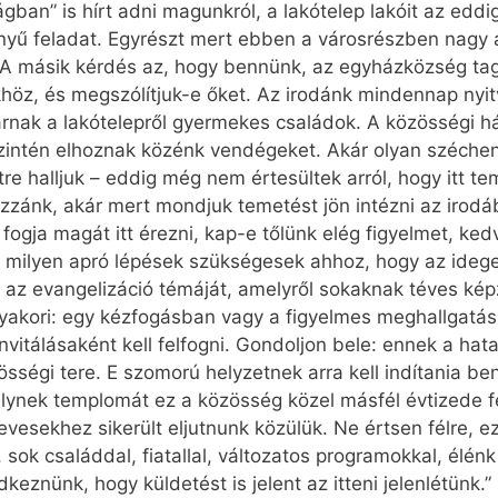
lágban” is hírt adni magunkról, a lakótelep lakóit az e
nyű feladat. Egyrészt mert ebben a városrészben nagy 
A másik kérdés az, hogy bennünk, az egyházközség tag
öz, és megszólítjuk-e őket. Az irodánk mindennap nyit
járnak a lakótelepről gyermekes családok. A közösségi 
intén elhoznak közénk vendégeket. Akár olyan széchenyi
étre halljuk – eddig még nem értesültek arról, hogy itt 
zánk, akár mert mondjuk temetést jön intézni az irodáb
ogja magát itt érezni, kap-e tőlünk elég figyelmet, ked
ki, milyen apró lépések szükségesek ahhoz, hogy az ide
 az evangelizáció témáját, amelyről sokaknak téves kép
gyakori: egy kézfogásban vagy a figyelmes meghallgatá
vitálásaként kell felfogni. Gondoljon bele: ennek a hata
zösségi tere. E szomorú helyzetnek arra kell indítania b
ynek templomát ez a közösség közel másfél évtizede felé
esekhez sikerült eljutnunk közülük. Ne értsen félre, e
 sok családdal, fiatallal, változatos programokkal, élé
znünk, hogy küldetést is jelent az itteni jelenlétünk.”