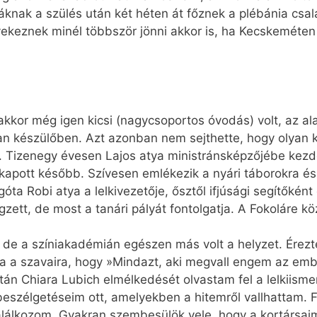
nak a szülés után két héten át főznek a plébánia család
gyekeznek minél többször jönni akkor is, ha Kecskemét
kkor még igen kicsi (nagycsoportos óvodás) volt, az ala
van készülőben. Azt azonban nem sejthette, hogy olyan k
ja. Tizenegy évesen Lajos atya ministránsképzőjébe kezde
kat kapott később. Szívesen emlékezik a nyári táborokra é
góta Robi atya a lelkivezetője, ősztől ifjúsági segítőké
ett, de most a tanári pályát fontolgatja. A Fokoláre kö
 de a színiakadémián egészen más volt a helyzet. Érezte
 a szavaira, hogy »Mindazt, aki megvall engem az embe
án Chiara Lubich elmélkedését olvastam fel a lelkiismer
beszélgetéseim ott, amelyekben a hitemről vallhattam. F
lálkozom. Gyakran szembesülök vele, hogy a kortársai