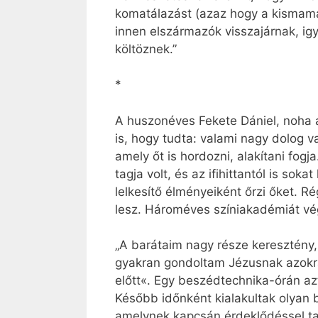
komatálazást (azaz hogy a kismamák
innen elszármazók visszajárnak, i
költöznek.”
*
A huszonéves Fekete Dániel, noha a
is, hogy tudta: valami nagy dolog 
amely őt is hordozni, alakítani fog
tagja volt, és az ifihittantól is so
lelkesítő élményeiként őrzi őket. Ré
lesz. Hároméves színiakadémiát végz
„A barátaim nagy része keresztény,
gyakran gondoltam Jézusnak azokra
előtt«. Egy beszédtechnika-órán azt
Később időnként kialakultak olyan 
amelynek kapcsán érdeklődéssel ta