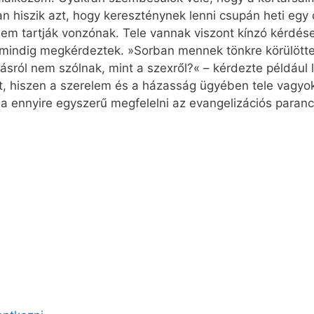
an hiszik azt, hogy kereszténynek lenni csupán heti egy
nem tartják vonzónak. Tele vannak viszont kínzó kérdés
, mindig megkérdeztek. »Sorban mennek tönkre körülött
sról nem szólnak, mint a szexről?« – kérdezte például 
t, hiszen a szerelem és a házasság ügyében tele vagyok
ha ennyire egyszerű megfelelni az evangelizációs paranc