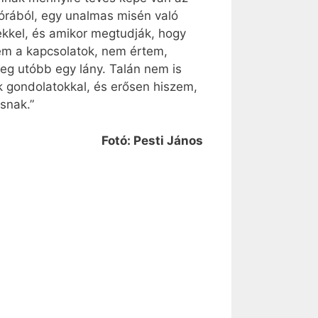
 órából, egy unalmas misén való
ekkel, és amikor megtudják, hogy
em a kapcsolatok, nem értem,
leg utóbb egy lány. Talán nem is
 gondolatokkal, és erősen hiszem,
snak.”
Fotó: Pesti János