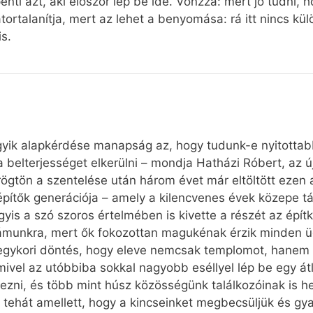
ti azt, aki először lép be ide. Vonzza: mert jó tudni, 
bátortalanítja, mert az lehet a benyomása: rá itt nincs k
s.
yik alapkérdése manapság az, hogy tudunk-e nyitottabbá
 a belterjességet elkerülni – mondja Hatházi Róbert, az
rögtön a szentelése után három évet már eltöltött ezen 
ítők generációja – amely a kilencvenes évek közepe táj
agyis a szó szoros értelmében is kivette a részét az épít
munkra, mert ők fokozottan magukénak érzik minden ügy
egykori döntés, hogy eleve nemcsak templomot, hanem
mivel az utóbbiba sokkal nagyobb eséllyel lép be egy 
zni, és több mint húsz közösségünk találkozóinak is he
– tehát amellett, hogy a kincseinket megbecsüljük és gy