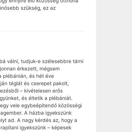
hogy ennyire élő közösség otthona
ülönösebb szükség, ez az
 válni, tudjuk-e szélesebbre tárni
 újonnan érkezett, mégsem
a plébánián, és hét éve
án téglát és cserepet pakolt,
kezésből – kivételesen erős
ünket, és éltetik a plébániát.
 egy vele egybeépítendő közösségi
átlagember. A házba igyekszünk
lyt ad. A nagy kérdés az, hogy a
arapítani igyekszünk – képesek