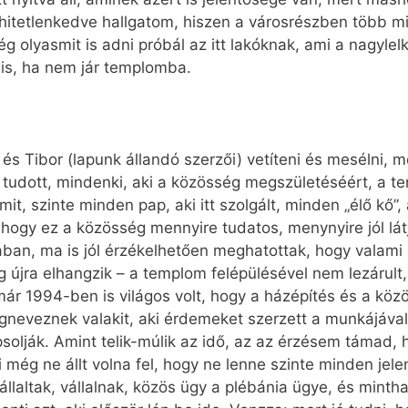
é hitetlenkedve hallgatom, hiszen a városrészben több m
ég olyasmit is adni próbál az itt lakóknak, ami a nagyl
is, ha nem jár templomba.
és Tibor (lapunk állandó szerzői) vetíteni és mesélni, m
ak tudott, mindenki, aki a közösség megszületéséért, a 
mit, szinte minden pap, aki itt szolgált, minden „élő kő
 hogy ez a közösség mennyire tudatos, menynyire jól lát
ában, ma is jól érzékelhetően meghatottak, hogy valami 
 újra elhangzik – a templom felépülésével nem lezárult
ár 1994-ben is világos volt, hogy a házépítés és a kö
eveznek valakit, aki érdemeket szerzett a munkájával,
psolják. Amint telik-múlik az idő, az az érzésem támad, 
még ne állt volna fel, hogy ne lenne szinte minden jel
állaltak, vállalnak, közös ügy a plébánia ügye, és mint