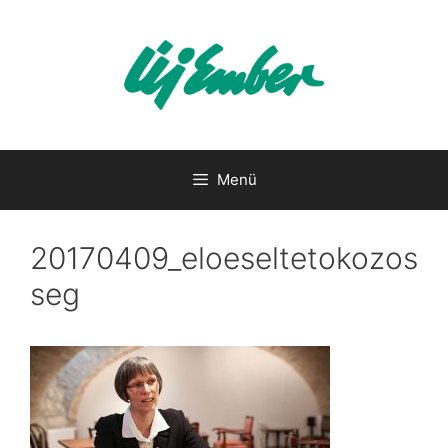
Kilépés
a
tartalomba
Menü
20170409_eloeseltetokozos
seg