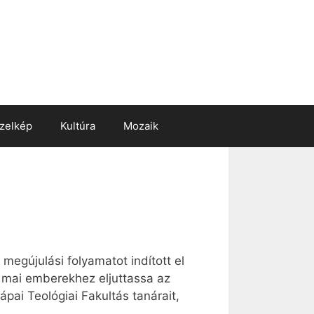
zelkép
Kultúra
Mozaik
egújulási folyamatot indított el
a mai emberekhez eljuttassa az
pai Teológiai Fakultás tanárait,