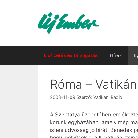
Kilépés
a
tartalomba
Előfizetés és támogatás
Hírek
E
Róma – Vatikán
2008-11-09
Szerző:
Vatikáni Rádió
A Szentatya üzenetében emlékeztet 
korunk egyházában, amely még ma is
isteni üdvösség jó hírét. Benedek 
hogy mélyítsék el a II. vatikáni zsina