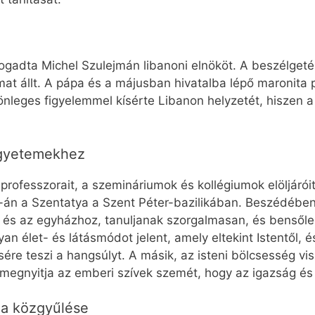
ogadta Michel Szulejmán libanoni elnököt. A beszélgeté
mat állt. A pápa és a májusban hivatalba lépő maronita p
lönleges figyelemmel kísérte Libanon helyzetét, hiszen 
egyetemekhez
professzorait, a szemináriumok és kollégiumok elöljáróit
-án a Szentatya a Szent Péter-bazilikában. Beszédében 
és az egyházhoz, tanuljanak szorgalmasan, és bensől
yan élet- és látásmódot jelent, amely eltekint Istentől, é
re teszi a hangsúlyt. A másik, az isteni bölcsesség vis
 megnyitja az emberi szívek szemét, hogy az igazság és a
a közgyűlése