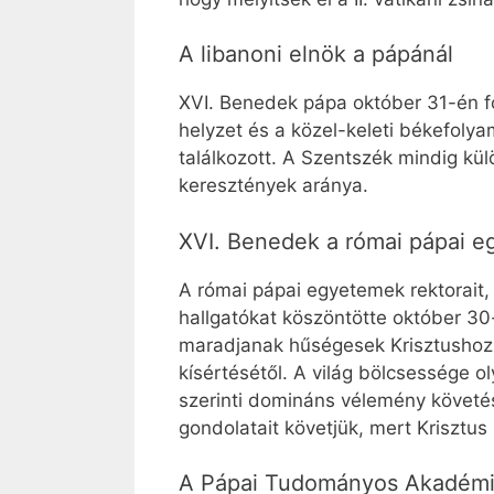
A libanoni elnök a pápánál
XVI. Benedek pápa október 31-én f
helyzet és a közel-keleti békefolya
találkozott. A Szentszék mindig kü
keresztények aránya.
XVI. Benedek a római pápai 
A római pápai egyetemek rektorait, 
hallgatókat köszöntötte október 30
maradjanak hűségesek Krisztushoz 
kísértésétől. A világ bölcsessége ol
szerinti domináns vélemény követésé
gondolatait követjük, mert Krisztus
A Pápai Tudományos Akadémi