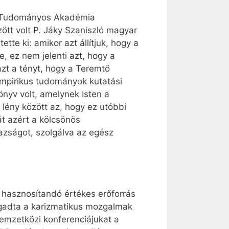
ai Tudományos Akadémia
ött volt P. Jáky Szaniszló magyar
te ki: amikor azt állítjuk, hogy a
 ez nem jelenti azt, hogy a
azt a tényt, hogy a Teremtő
empirikus tudományok kutatási
nyv volt, amelynek Isten a
 lény között az, hogy ez utóbbi
t azért a kölcsönös
azságot, szolgálva az egész
 hasznosítandó értékes erőforrás
gadta a karizmatikus mozgalmak
nemzetközi konferenciájukat a