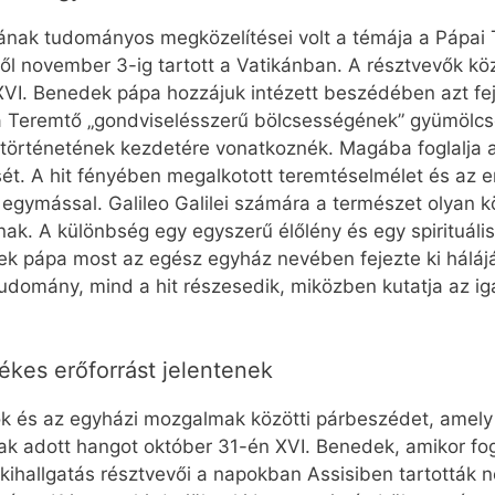
ójának tudományos megközelítései volt a témája a Páp
ől november 3-ig tartott a Vatikánban. A résztvevők köz
VI. Benedek pápa hozzájuk intézett beszédében azt fejtet
a Teremtő „gondviselésszerű bölcsességének” gyümölcse,
t történetének kezdetére vonatkoznék. Magába foglalja 
ését. A hit fényében megalkotott teremtéselmélet és az 
egymással. Galileo Galilei számára a természet olyan kö
nak. A különbség egy egyszerű élőlény és egy spirituális
k pápa most az egész egyház nevében fejezte ki hálájá
domány, mind a hit részesedik, miközben kutatja az ig
ékes erőforrást jelentenek
rok és az egyházi mozgalmak közötti párbeszédet, amely
k adott hangot október 31-én XVI. Benedek, amikor fo
A kihallgatás résztvevői a napokban Assisiben tartották 