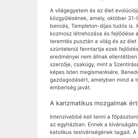
A világegyetem és az élet evolúci
közgyűlésének, amely, október 31-t
bencés, Templeton-díjas tudós is. X
kozmosz létrehozása és fejlődése 
teremtés pusztán a világ és az éle
szüntelenül fenntartja ezek fejlőd
eredményei nem állnak ellentétben 
szerzője, csakúgy, mint a Szentírás
képes Isten megismerésére. Benede
gazdagodásért, amelyben mind a tu
emberiség javát.
A karizmatikus mozgalmak ért
Intenzívebbé kell tenni a főpászto
az egyházban. Ennek a kívánságána
katolikus testvériségének tagjait. 