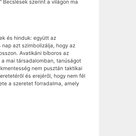
.” Becslések szerint a világon ma
ek és hinduk: együtt az
 nap azt szimbolizálja, hogy az
osszon. Avatikáni bíboros az
ni a mai társadalomban, tanúságot
szakmentesség nem pusztán taktikai
etetéről és erejéről, hogy nem fél
ete a szeretet forradalma, amely