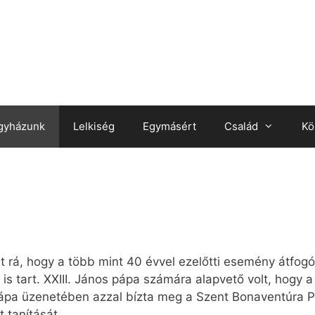
gyházunk
Lelkiség
Egymásért
Család
Kö
rá, hogy a több mint 40 évvel ezelőtti esemény átfogó m
 tart. XXIII. János pápa számára alapvető volt, hogy 
pápa üzenetében azzal bízta meg a Szent Bonaventúra Pá
t tanítását.