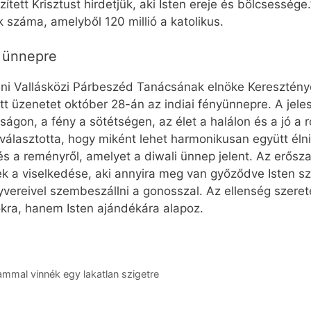
ített Krisztust hirdetjük, aki Isten ereje és bölcsessége
k száma, amelyből 120 millió a katolikus.
i ünnepre
áni Vallásközi Párbeszéd Tanácsának elnöke Keresztény
 üzenetet október 28-án az indiai fényünnepre. A jeles
gon, a fény a sötétségen, az élet a halálon és a jó a r
 választotta, hogy miként lehet harmonikusan együtt él
 és a reményről, amelyet a diwali ünnep jelent. Az erő
 viselkedése, aki annyira meg van győződve Isten szer
yvereivel szembeszállni a gonosszal. Az ellenség szeret
kra, hanem Isten ajándékára alapoz.
mmal vinnék egy lakatlan szigetre