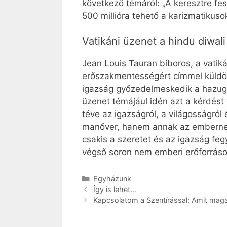
következő témáról: „A keresztre fesz
500 millióra tehető a karizmatikuso
Vatikáni üzenet a hindu diwal
Jean Louis Tauran bíboros, a vatik
erőszakmentességért címmel küldött
igazság győzedelmeskedik a hazugsá
üzenet témájául idén azt a kérdést
téve az igazságról, a világosságról
manőver, hanem annak az embernek a
csakis a szeretet és az igazság feg
végső soron nem emberi erőforráso
Kategória
Egyházunk
Így is lehet…
Kapcsolatom a Szentírással: Amit maga