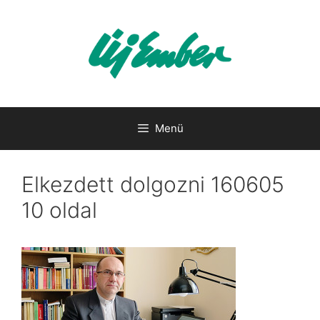
Kilépés
a
tartalomba
Menü
Elkezdett dolgozni 160605
10 oldal