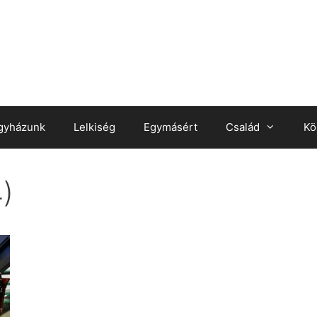
gyházunk
Lelkiség
Egymásért
Család
Kö
)