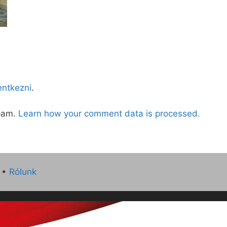
lentkezni
.
spam.
Learn how your comment data is processed.
•
Rólunk