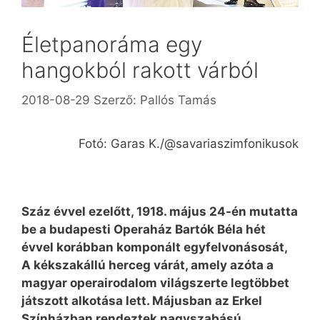
Életpanoráma egy
hangokból rakott várból
2018-08-29
Szerző:
Pallós Tamás
Fotó: Garas K./@savariaszimfonikusok
Száz évvel ezelőtt, 1918. május 24-én mutatta
be a budapesti Operaház Bartók Béla hét
évvel korábban komponált egyfelvonásosát,
A kékszakállú herceg várát, amely azóta a
magyar operairodalom világszerte legtöbbet
játszott alkotása lett. Májusban az Erkel
Színházban rendeztek nagyszabású