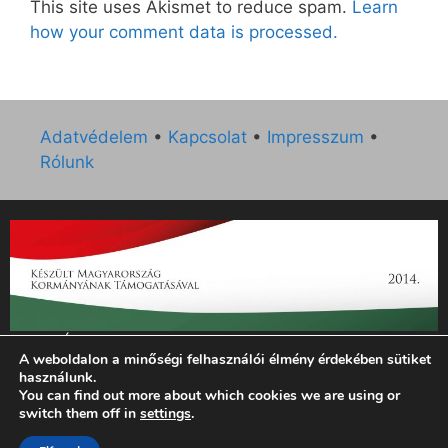
This site uses Akismet to reduce spam.
Learn
how your comment data is processed.
Adatvédelem
•
Kapcsolat
•
Impresszum
•
Rólunk
„Az Új Ember katolikus hetilap 2014. évi működésének
A weboldalon a minőségi felhasználói élmény érdekében sütiket
támogatását az EGYH-KCP-14-P-0121 sz. támogatási
használunk.
szerződés keretében 3 000 000 Ft összegben támogatta az
You can find out more about which cookies we are using or
Emberi Erőforrások Minisztériuma.”
switch them off in
settings
.