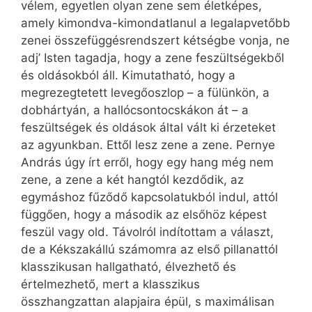
vélem, egyetlen olyan zene sem életképes,
amely kimondva-kimondatlanul a legalapvetőbb
zenei összefüggésrendszert kétségbe vonja, ne
adj’ Isten tagadja, hogy a zene feszültségekből
és oldásokból áll. Kimutatható, hogy a
megrezegtetett levegőoszlop – a fülünkön, a
dobhártyán, a hallócsontocskákon át – a
feszültségek és oldások által vált ki érzeteket
az agyunkban. Ettől lesz zene a zene. Pernye
András úgy írt erről, hogy egy hang még nem
zene, a zene a két hangtól kezdődik, az
egymáshoz fűződő kapcsolatukból indul, attól
függően, hogy a második az elsőhöz képest
feszül vagy old. Távolról indítottam a választ,
de a Kékszakállú számomra az első pillanattól
klasszikusan hallgatható, élvezhető és
értelmezhető, mert a klasszikus
összhangzattan alapjaira épül, s maximálisan