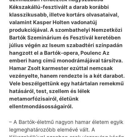
Kékszakállú-fesztivált a darab korábbi
klasszikusabb, illetve kortárs olvasataival,
valamint Kasper Holten vadonatúj
produkciójával. A szombathelyi Nemzetközi
Bartók Szeminárium és Fesztivál keretében
július végén az Iseum szabadtéri színpadán
hangzott el a Bartók-opera, Poulenc Az
emberi hang című monodrámájával társítva.
Hamar Zsolt karmester ezúttal nemcsak
vezényelte, hanem rendezte is a két darabot.
Vele beszélgettünk egy határtalan remekmű
hatásáról, test, szellem és lélek
metamorfózisairól, életünk
ellentmondásosságairól.
– A Bartók-életmű nagyon hamar életem egyik
legmeghatározóbb elemévé vált. A