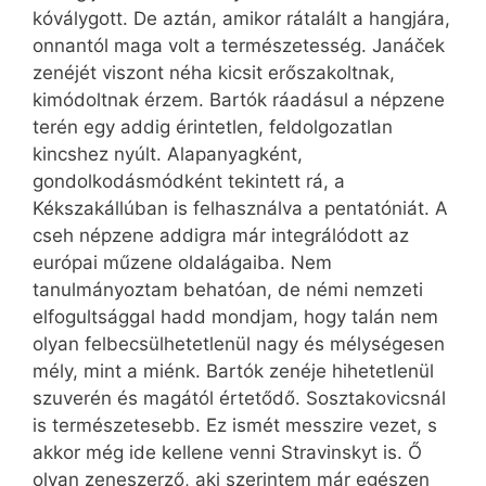
kóválygott. De aztán, amikor rátalált a hangjára,
onnantól maga volt a természetesség. Janáček
zenéjét viszont néha kicsit erőszakoltnak,
kimódoltnak érzem. Bartók ráadásul a népzene
terén egy addig érintetlen, feldolgozatlan
kincshez nyúlt. Alapanyagként,
gondolkodásmódként tekintett rá, a
Kékszakállúban is felhasználva a pentatóniát. A
cseh népzene addigra már integrálódott az
európai műzene oldalágaiba. Nem
tanulmányoztam behatóan, de némi nemzeti
elfogultsággal hadd mondjam, hogy talán nem
olyan felbecsülhetetlenül nagy és mélységesen
mély, mint a miénk. Bartók zenéje hihetetlenül
szuverén és magától értetődő. Sosztakovicsnál
is természetesebb. Ez ismét messzire vezet, s
akkor még ide kellene venni Stravinskyt is. Ő
olyan zeneszerző, aki szerintem már egészen