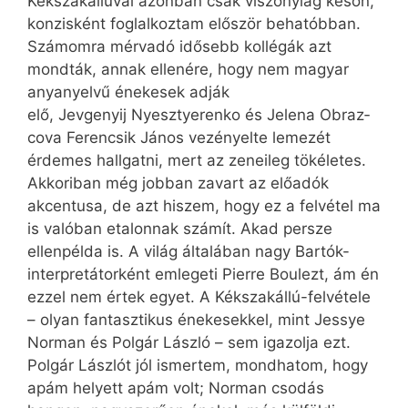
Kékszakállúval azonban csak viszonylag későn,
konzisként foglalkoztam először behatóbban.
Számomra mérvadó idősebb kollégák azt
mondták, annak ellenére, hogy nem magyar
anyanyelvű énekesek adják
elő, Jevgenyij Nyesztyerenko és Jelena Obraz­
cova Ferencsik János vezényelte lemezét
érdemes hallgatni, mert az zeneileg tökéletes.
Akkoriban még jobban zavart az előadók
akcentusa, de azt hiszem, hogy ez a felvétel ma
is valóban etalonnak számít. Akad persze
ellenpélda is. A világ általában nagy Bartók-
interpretátorként emlegeti Pierre Boulezt, ám én
ezzel nem értek egyet. A Kékszakállú-felvétele
– olyan fantasztikus énekesekkel, mint Jessye
Norman és Polgár László – sem igazolja ezt.
Polgár Lászlót jól ismertem, mondhatom, hogy
apám helyett apám volt; Norman csodás