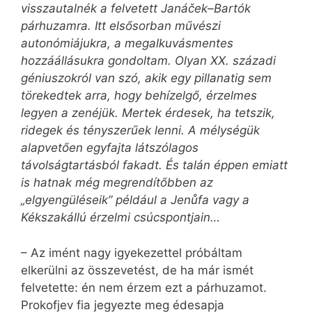
visszautalnék a felvetett Janáček–Bartók
párhuzamra. Itt elsősorban művészi
autonómiájukra, a megalkuvásmentes
hozzáállásukra gondoltam. Olyan XX. századi
géniuszokról van szó, akik egy pillanatig sem
törekedtek arra, hogy behízelgő, érzelmes
legyen a zenéjük. Mertek érdesek, ha tetszik,
ridegek és tényszerűek lenni. A mélységük
alapvetően egyfajta látszólagos
távolságtartásból fakadt. És talán éppen emiatt
is hatnak még megrendítőbben az
„elgyengüléseik” például a Jenůfa vagy a
Kékszakállú érzelmi csúcspontjain…
– Az imént nagy igyekezettel próbáltam
elkerülni az összevetést, de ha már ismét
felvetette: én nem érzem ezt a párhuzamot.
Prokofjev fia jegyezte meg édesapja