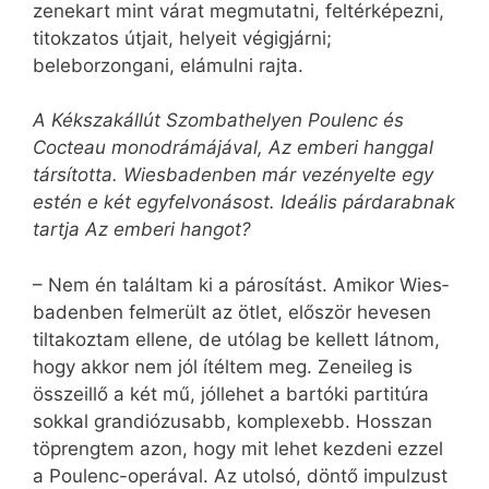
zenekart mint várat megmutatni, feltérképezni,
titokzatos útjait, helyeit végigjárni;
beleborzongani, elámulni rajta.
A Kékszakállút Szombathelyen Poulenc és
Cocteau monodrámájával, Az emberi hanggal
társította. Wiesbadenben már vezényelte egy
estén e két egyfelvonásost. Ideális párdarabnak
tartja Az emberi hangot?
– Nem én találtam ki a párosítást. Amikor Wies­
ba­den­ben felmerült az ötlet, először hevesen
tiltakoztam ellene, de utólag be kellett látnom,
hogy akkor nem jól ítéltem meg. Zeneileg is
összeillő a két mű, jóllehet a bartóki partitúra
sokkal grandiózusabb, komplexebb. Hosszan
töprengtem azon, hogy mit lehet kezdeni ezzel
a Poulenc-operával. Az utolsó, döntő impulzust