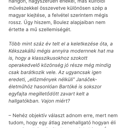
hangon, nagyszerűen énekel, más külföldi
művészekkel összevetve különösen szép a
magyar kiejtése, a felvétel szerintem mégis
rossz. Úgy hiszem, Boulez alapjaiban nem
értette a mű szellemiségét.
Több mint száz év telt el a keletkezése óta, a
Kékszakállú mégis annyira modernnek hat ma
is, hogy a klasszikusokhoz szokott
operakedvelő közönség jó része még mindig
csak barátkozik vele. Az ugyancsak igen
eredeti, „előzmények nélküli” Janáček-
életműhöz hasonlóan Bartóké is sokszor
egyfajta megilletődött zavart kelt a
hallgatókban. Vajon miért?
– Nehéz objektív választ adnom erre, mert nem
tudom, hogy egy átlag zenehallgató hogyan éli