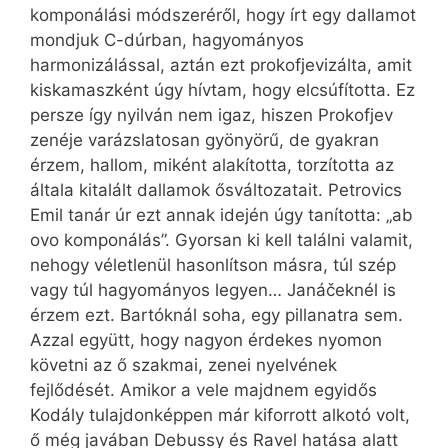
komponálási módszeréről, hogy írt egy dallamot
mondjuk C-dúrban, hagyományos
harmonizálással, aztán ezt prokofjevizálta, amit
kiskamaszként úgy hívtam, hogy elcsúfította. Ez
persze így nyilván nem igaz, hiszen Prokofjev
zenéje varázslatosan gyönyörű, de gyakran
érzem, hallom, miként alakította, torzította az
általa kitalált dallamok ősváltozatait. Petrovics
Emil tanár úr ezt annak idején úgy tanította: „ab
ovo komponálás”. Gyorsan ki kell találni valamit,
nehogy véletlenül hasonlítson másra, túl szép
vagy túl hagyományos legyen… Janáčeknél is
érzem ezt. Bartóknál soha, egy pillanatra sem.
Azzal együtt, hogy nagyon érdekes nyomon
követni az ő szakmai, zenei nyelvének
fejlődését. Amikor a vele majdnem egyidős
Kodály tulajdonképpen már kiforrott alkotó volt,
ő még javában Debussy és Ravel hatása alatt