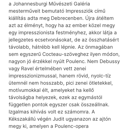
a Johannesburgi Művészeti Galéria
mesterműveit bemutató Impressziók című
kiállítás adta meg Debrecenben. Újra átéltem
azt az élményt, hogy ha az ember közel megy
egy impresszionista festményhez, akkor látja a
jellegzetes ecsetvonásokat, de az összhatásért
távolabb, hátrébb kell lépnie. Az önmagában
sem egyszerű Cocteau-szöveghez ilyen módon,
nagyon jó érzékkel nyúlt Poulenc. Nem Debussy
vagy Ravel értelmében vett zenei
impresszionizmussal, hanem rövid, nyolc-tíz
ütemnél nem hosszabb, pici zenei ötletekkel,
motívumokkal élt, amelyeket ha kellő
távolságba helyezek, ezek az egymástól
független pontok egyszer csak összeállnak.
Izgalmas kihívás volt ez számomra. A
Kékszakállú végén Judit ugyanazon az ajtón
megy ki, amelyen a Poulenc-opera