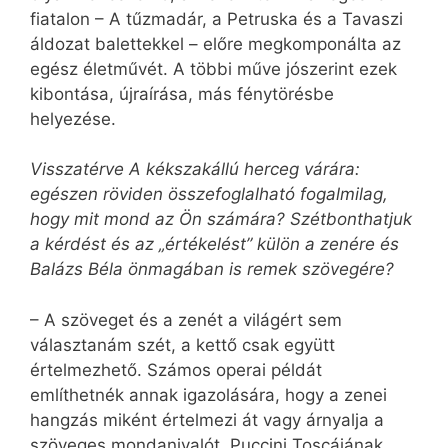
fiatalon – A tűzmadár, a Petruska és a Tavaszi
áldozat balettekkel – előre megkomponálta az
egész életművét. A többi műve jószerint ezek
kibontása, újraírása, más fénytörésbe
helyezése.
Visszatérve A kékszakállú herceg várára:
egészen röviden összefoglalható fogalmilag,
hogy mit mond az Ön számára? Szétbonthatjuk
a kérdést és az „értékelést” külön a zenére és
Balázs Béla önmagában is remek szövegére?
– A szöveget és a zenét a világért sem
választanám szét, a kettő csak együtt
értelmezhető. Számos operai példát
említhetnék annak igazolására, hogy a zenei
hangzás miként értelmezi át vagy árnyalja a
szöveges mondanivalót. Puccini Toscájának