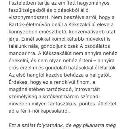
tiszteletben tartja az említett hagyományos,
feszültségekből és oldásokból álló
viszonyrendszert. Nem beszélve arról, hogy a
Bartók-életművön belül a Kékszakállú eleve a
könnyebben emészthető, konzervatívabb utat
járja. Ennél sokkal komplikáltabb műveket is
találunk nála, gondoljunk csak A csodálatos
mandarinra. A Kékszakállút nem annyira nehéz
énekelni, és nem olyan nehéz érteni – annyira
erős érzelmi és gondolati hatásokkal él Bartók.
Az első hangtól kezdve behúzza a hallgatót.
Érdekes, hogy ez a rendkívül finom, a
magánéletében tartózkodó, introvertált
személyiség alkotóként három színpadi
művében milyen fantasztikus, pontos látleletet
ad a férfi-női kapcsolatról.
Ezt a szálat folytatnánk, de egy pillanatra még