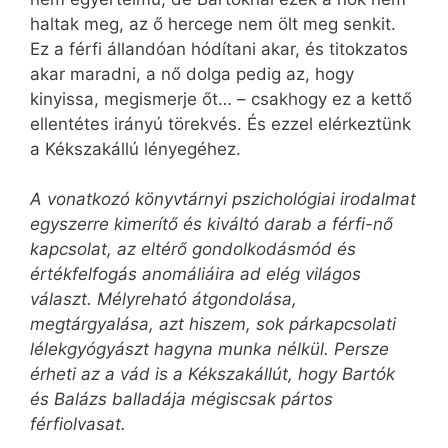
haltak meg, az ő hercege nem ölt meg senkit.
Ez a férfi állandóan hódítani akar, és titokzatos
akar maradni, a nő dolga pedig az, hogy
kinyissa, megismerje őt… – csakhogy ez a kettő
ellentétes irányú törekvés. És ezzel elérkeztünk
a Kékszakállú lényegéhez.
A vonatkozó könyvtárnyi pszichológiai irodalmat
egyszerre kimerítő és kiváltó darab a férfi-nő
kapcsolat, az eltérő gondolkodásmód és
értékfelfogás anomáliáira ad elég világos
választ. Mélyreható átgondolása,
megtárgyalása, azt hiszem, sok párkapcsolati
lélekgyógyászt hagyna munka nélkül. Persze
érheti az a vád is a Kékszakállút, hogy Bartók
és Balázs balladája még­iscsak pártos
férfiolvasat.