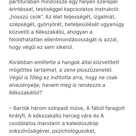
partitúrában mindössze egy helyen szerepel
érintéssel, testiséggel kapcsolatos instrukció:
„hosszú csók”. Az élet teljességét, izgalmát,
szépségét, gyönyörét, beteljesülését ugyanúgy
közvetíti a Kékszakállú, ahogyan a
feloldhatatlan ellentmondásosságát is azzal,
hogy végül ez sem sikerül.
Korábban említette a hangok által közvetített
mögöttes tartalmat, a zene pluszüzenetét.
Végül is főleg ez indította arra, hogy ne csak
elvezényelje, hanem meg is rendezze a
Kékszakállút?
– Bartók három színpadi műve, A fából faragott
királyfi, A kékszakállú herceg vára és A
csodálatos mandarin a kaleidoszkóp
sokszínűségével, pszichológusokat,