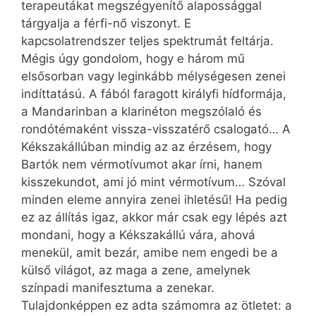
terapeutákat megszégyenítő alapossággal
tárgyalja a férfi-nő viszonyt. E
kapcsolatrendszer teljes spektrumát feltárja.
Mégis úgy gondolom, hogy e három mű
elsősorban vagy leginkább mélységesen zenei
indíttatású. A fából faragott királyfi hídformája,
a Mandarinban a klarinéton megszólaló és
rondótémaként vissza-visszatérő csalogató… A
Kékszakállúban mindig az az érzésem, hogy
Bartók nem vérmotívumot akar írni, hanem
kisszekundot, ami jó mint vérmotívum… Szóval
minden eleme annyira zenei ihletésű! Ha pedig
ez az állítás igaz, akkor már csak egy lépés azt
mondani, hogy a Kékszakállú vára, ahová
menekül, amit bezár, amibe nem engedi be a
külső világot, az maga a zene, amelynek
színpadi manifesztuma a zenekar.
Tulajdonképpen ez adta számomra az ötletet: a