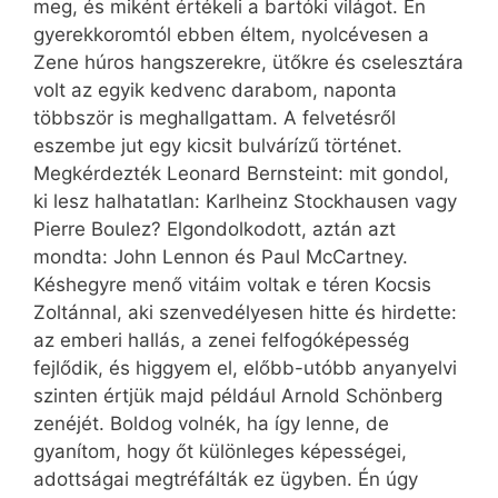
meg, és miként értékeli a bartóki világot. Én
gyerekkoromtól ebben éltem, nyolcévesen a
Zene húros hangszerekre, ütőkre és cselesztára
volt az egyik kedvenc darabom, naponta
többször is meghallgattam. A felvetésről
eszembe jut egy kicsit bulvárízű történet.
Megkérdezték Leonard Bernsteint: mit gondol,
ki lesz halhatatlan: Karlheinz Stockhausen vagy
Pierre Boulez? Elgondolkodott, aztán azt
mondta: John Lennon és Paul McCartney.
Késhegyre menő vitáim voltak e téren Kocsis
Zoltánnal, aki szenvedélyesen hitte és hirdette:
az emberi hallás, a zenei felfogóképesség
fejlődik, és higgyem el, előbb-utóbb anyanyelvi
szinten értjük majd például Arnold Schönberg
zenéjét. Boldog volnék, ha így lenne, de
gyanítom, hogy őt különleges képességei,
adottságai megtréfálták ez ügyben. Én úgy