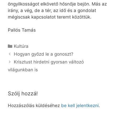
öngyilkosságot elkövető hősnője bejön. Más az
irány, a vég, de a tér, az idő és a gondolat
mégiscsak kapcsolatot teremt közöttük.
Pallós Tamás
Kategória
Kultúra
Hogyan győzd le a gonoszt?
Krisztust hirdetni gyorsan változó
világunkban is
Szólj hozzá!
Hozzászólás küldéséhez
be kell jelentkezni
.