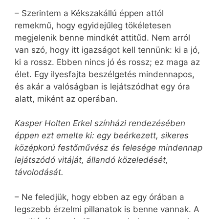
– Szerintem a Kékszakállú éppen attól
remekmű, hogy egyidejűleg tökéletesen
megjelenik benne mindkét attitűd. Nem arról
van szó, hogy itt igazságot kell tennünk: ki a jó,
ki a rossz. Ebben nincs jó és rossz; ez maga az
élet. Egy ilyesfajta beszélgetés mindennapos,
és akár a valóságban is lejátszódhat egy óra
alatt, miként az operában.
Kasper Holten Erkel színházi rendezésében
éppen ezt emelte ki: egy beérkezett, sikeres
középkorú festőművész és felesége mindennap
lejátszódó vitáját, állandó közeledését,
távolodását.
– Ne feledjük, hogy ebben az egy órában a
legszebb érzelmi pillanatok is benne vannak. A