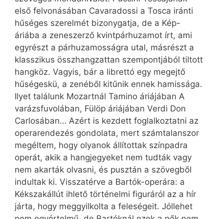
első felvonásában Cavaradossi a Tosca iránti
hűséges szerelmét bizonygatja, de a Kép-
áriába a zeneszerző kvintpárhuzamot írt, ami
egyrészt a párhuzamosságra utal, másrészt a
klasszikus összhangzattan szempontjából tiltott
hangköz. Vagyis, bár a librettó egy megejtő
hűségeskü, a zenéből kitűnik ennek hamissága.
Ilyet találunk Mozartnál Tamino áriájában A
varázsfuvolában, Fülöp áriájában Verdi Don
Carlosában… Azért is kezdett foglalkoztatni az
operarendezés gondolata, mert számtalanszor
megéltem, hogy olyanok állítottak színpadra
operát, akik a hangjegyeket nem tudták vagy
nem akarták olvasni, és pusztán a szövegből
indultak ki. Visszatérve a Bartók-operára: a
Kékszakállút ihlető történelmi figuráról az a hír
járta, hogy meggyilkolta a feleségeit. Jóllehet
nem egyértelmű, de Bartóknál ezek a nők nem