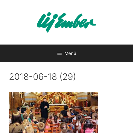
Kilépés
a
tartalomba
Menü
2018-06-18 (29)