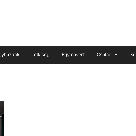
gyházunk
Lelkiség
Egymásért
Család
Kö