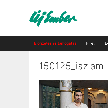
Kilépés
a
tartalomba
Előfizetés és támogatás
Hírek
E
150125_iszlam