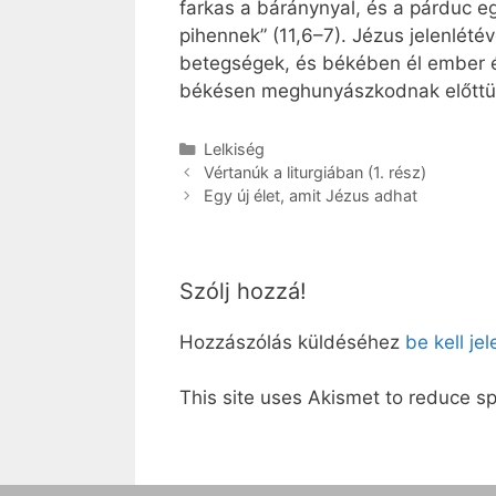
farkas a báránynyal, és a párduc eg
pihennek” (11,6–7). Jézus jelenlété
betegségek, és békében él ember és
békésen meghunyászkodnak előttük. 
Kategória
Lelkiség
Vértanúk a liturgiában (1. rész)
Egy új élet, amit Jézus adhat
Szólj hozzá!
Hozzászólás küldéséhez
be kell je
This site uses Akismet to reduce 