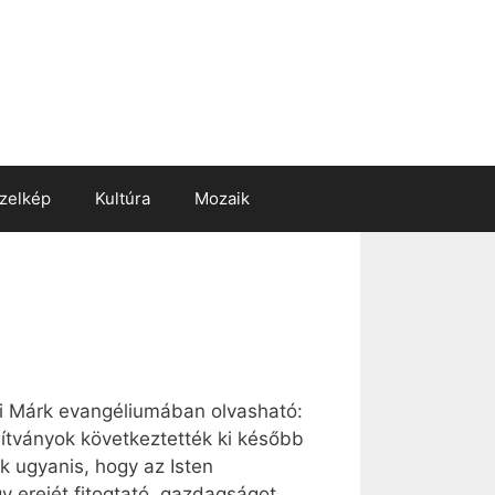
zelkép
Kultúra
Mozaik
yi Márk evangéliumában olvasható:
nítványok következtették ki később
k ugyanis, hogy az Isten
 erejét fitogtató, gazdagságot