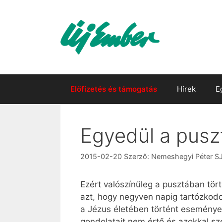
Kilépés
a
tartalomba
Előfizetés és támogatás
Hírek
E
Egyedül a pusz
2015-02-20
Szerző:
Nemeshegyi Péter S
Ezért valószínűleg a pusztában tör
azt, hogy negyven napig tartózkodo
a Jézus életében történt eseményekb
gondolatait nem értő és azokkal sz