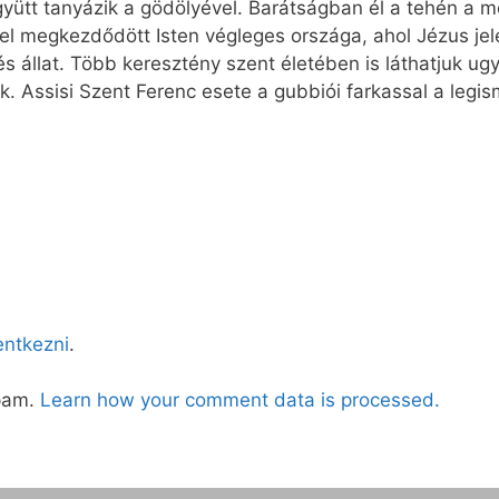
yütt tanyázik a gödölyével. Barátságban él a tehén a me
vel megkezdődött Isten végleges országa, ahol Jézus jel
 állat. Több keresztény szent életében is láthatjuk ugy
Assisi Szent Ferenc esete a gubbiói farkassal a legism
lentkezni
.
spam.
Learn how your comment data is processed.