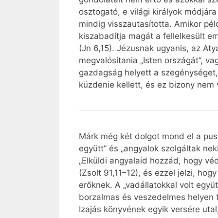
osztogató, e világi királyok módjár
mindig visszautasította. Amikor pél
kiszabadítja magát a fellelkesült 
(Jn 6,15). Jézusnak ugyanis, az Atya
megvalósítania „Isten országát”, va
gazdagság helyett a szegénységet, a
küzdenie kellett, és ez bizony nem
Márk még két dolgot mond el a pusz
együtt” és „angyalok szolgáltak neki
„Elküldi angyalaid hozzád, hogy v
(Zsolt 91,11–12), és ezzel jelzi, ho
erőknek. A „vadállatokkal volt egy
borzalmas és veszedelmes helyen t
Izajás könyvének egyik versére utal