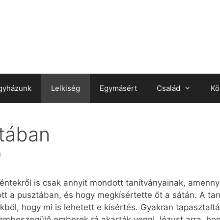
gyházunk
Lelkiség
Egymásért
Család
Kö
tában
J
téntekről is csak annyit mondott tanítványainak, amenn
tt a pusztában, és hogy megkísértette őt a sátán. A ta
ől, hogy mi is lehetett e kísértés. Gyakran tapasztaltá
embeszegülő emberek rá akarták venni Jézust arra, hogy