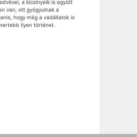
dvével, a kicsinyeik is együtt
en van, ott gyógyulnak a
anis, hogy még a vadállatok is
ertebb ilyen történet.