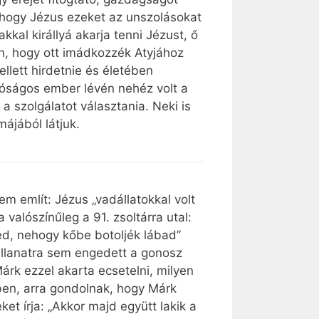
és hogy Jézus ezeket az unszolásokat
kal királlyá akarja tenni Jézust, ő
en, hogy ott imádkozzék Atyjához
ellett hirdetnie és életében
alóságos ember lévén nehéz volt a
a szolgálatot választania. Neki is
ájából látjuk.
m említ: Jézus „vadállatokkal volt
 valószínűleg a 91. zsoltárra utal:
d, nehogy kőbe botoljék lábad”
 pillanatra sem engedett a gonosz
rk ezzel akarta ecsetelni, milyen
en, arra gondolnak, hogy Márk
et írja: „Akkor majd együtt lakik a