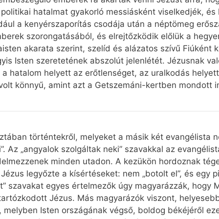
a politikai hatalmat gyakorló messiásként viselkedjék, 
dául a kenyérszaporítás csodája után a néptömeg erőszak
emberek szorongatásából, és elrejtőzködik előlük a hegy
isten akarata szerint, szelíd és alázatos szívű Fiúként k
gyis Isten szeretetének abszolút jelenlétét. Jézusnak v
 hatalom helyett az erőtlenséget, az uralkodás helyett 
 volt könnyű, amint azt a Getszemáni-kertben mondott im
tában történtekről, melyeket a másik két evangélista ne
”. Az „angyalok szolgáltak neki” szavakkal az evangélista
édelmezzenek minden utadon. A kezükön hordoznak tége
gy Jézus legyőzte a kísértéseket: nem „botolt el”, és egy
ütt” szavakat egyes értelmezők úgy magyarázzák, hogy Má
artózkodott Jézus. Más magyarázók viszont, helyesebb
, melyben Isten országának végső, boldog békéjéről ezek