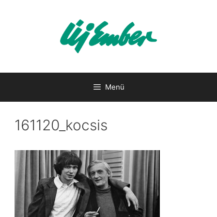
Kilépés
a
tartalomba
Menü
161120_kocsis