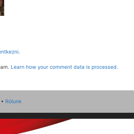
lentkezni
.
spam.
Learn how your comment data is processed.
•
Rólunk