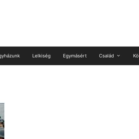
gyházunk
Lelkiség
Egymásért
Család
Kö