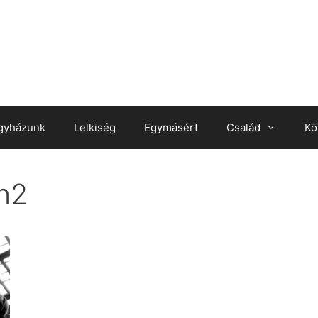
gyházunk
Lelkiség
Egymásért
Család
Kö
n2