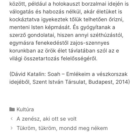
között, például a holokauszt borzalmai idején is
válogatás és habozás nélkül, akár életüket is
kockáztatva igyekeztek tőlük telhetően őrizni,
menteni Isten képmását. És gyógyítanak a
szerző gondolatai, hiszen annyi széthúzástól,
egymásra fenekedéstől zajos-szennyes
korunkban az örök élet távlatában szól az e
világi összetartozás felelősségéről.
(Dávid Katalin: Soah – Emlékeim a vészkorszak
idejéből, Szent István Társulat, Budapest, 2014)
Kategória
Kultúra
A zenész, aki ott se volt
Tükröm, tükröm, mondd meg nékem