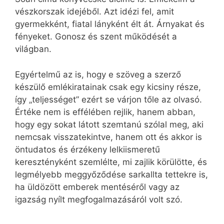
vészkorszak idejéből. Azt idézi fel, amit
gyermekként, fiatal lányként élt át. Árnyakat és
fényeket. Gonosz és szent működését a
világban.
Egyértelmű az is, hogy e szöveg a szerző
készülő emlékiratainak csak egy kicsiny része,
így „teljességet” ezért se várjon tőle az olvasó.
Értéke nem is effélében rejlik, hanem abban,
hogy egy sokat látott szemtanú szólal meg, aki
nemcsak visszatekintve, hanem ott és akkor is
öntudatos és érzékeny lelkiismeretű
keresztényként szemlélte, mi zajlik körülötte, és
legmélyebb meggyőződése sarkallta tettekre is,
ha üldözött emberek mentéséről vagy az
igazság nyílt megfogalmazásáról volt szó.