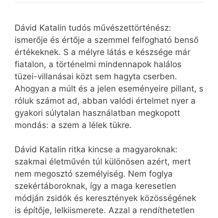
Dávid Katalin tudós művészettörténész:
ismerője és értője a szemmel felfogható benső
értékeknek. S a mélyre látás e készsége már
fiatalon, a történelmi mindennapok halálos
tüzei-villanásai közt sem hagyta cserben.
Ahogyan a múlt és a jelen eseményeire pillant, s
róluk számot ad, abban valódi értelmet nyer a
gyakori súlytalan használatban megkopott
mondás: a szem a lélek tükre.
Dávid Katalin ritka kincse a magyaroknak:
szakmai életművén túl különösen azért, mert
nem megosztó személyiség. Nem foglya
szekértáboroknak, így a maga keresetlen
módján zsidók és keresztények közösségének
is építője, lelkiismerete. Azzal a rendíthetetlen