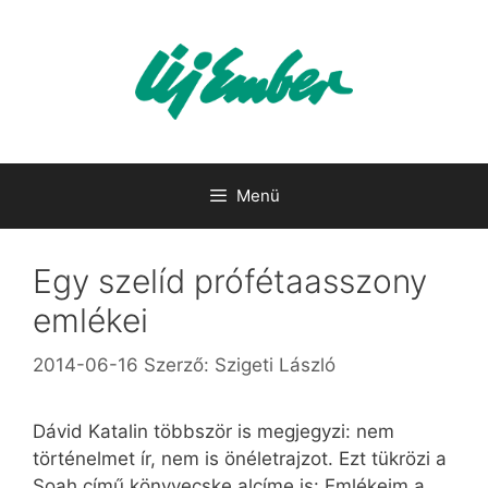
Kilépés
a
tartalomba
Menü
Egy szelíd prófétaasszony
emlékei
2014-06-16
Szerző:
Szigeti László
Dávid Katalin többször is megjegyzi: nem
történelmet ír, nem is önéletrajzot. Ezt tükrözi a
Soah című könyvecske alcíme is: Emlékeim a