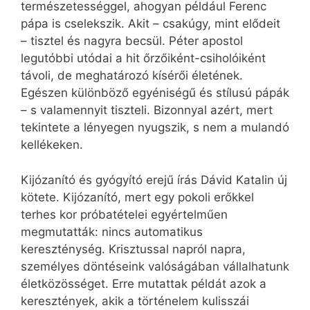
természetességgel, ahogyan például Ferenc
pápa is cselekszik. Akit – csakúgy, mint elődeit
– tisztel és nagyra becsül. Péter apostol
legutóbbi utódai a hit őrzőiként-csiholóiként
távoli, de meghatározó kísérői életének.
Egészen különböző egyéniségű és stílusú pápák
– s valamennyit tiszteli. Bizonnyal azért, mert
tekintete a lényegen nyugszik, s nem a mulandó
kellékeken.
Kijózanító és gyógyító erejű írás Dávid Katalin új
kötete. Kijózanító, mert egy pokoli erőkkel
terhes kor próbatételei egyértelműen
megmutatták: nincs automatikus
kereszténység. Krisztussal napról napra,
személyes döntéseink valóságában vállalhatunk
életközösséget. Erre mutattak példát azok a
keresztények, akik a történelem kulisszái