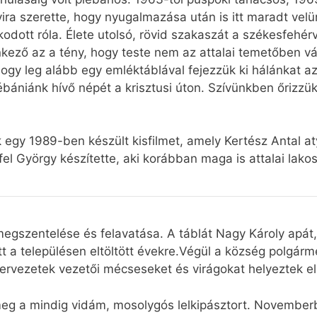
yira szerette, hogy nyugalmazása után is itt maradt vel
ott róla. Élete utolsó, rövid szakaszát a székesfehérvár
ező az a tény, hogy teste nem az attalai temetőben vá
gy leg alább egy emléktáblával fejezzük ki hálánkat az el
ániánk hívő népét a krisztusi úton. Szívünkben őrizzük
egy 1989-ben készült kisfilmet, amely Kertész Antal at
lfel György készítette, aki korábban maga is attalai lakos
megszentelése és felavatása. A táblát Nagy Károly apát
a településen eltöltött évekre.Végül a község polgárme
lszervezetek vezetői mécseseket és virágokat helyeztek e
a mindig vidám, mosolygós lelkipásztort. Novemberbe