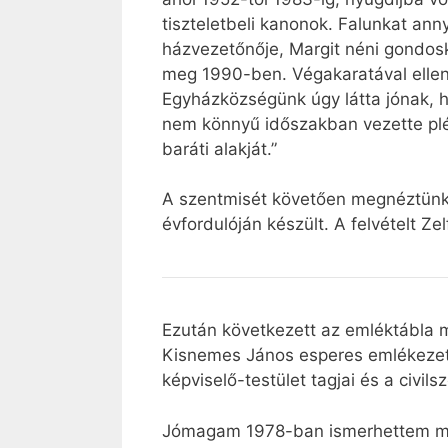
tiszteletbeli kanonok. Falunkat ann
házvezetőnője, Margit néni gondoskod
meg 1990-ben. Végakaratával ellenk
Egyházközségünk úgy látta jónak, ho
nem könnyű időszakban vezette pléb
baráti alakját.”
A szentmisét követően megnéztünk 
évfordulóján készült. A felvételt Ze
Ezután következett az emléktábla 
Kisnemes János esperes emlékezett 
képviselő-testület tagjai és a civi
Jómagam 1978-ban ismerhettem meg 