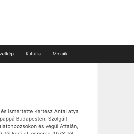
zelkép
Kultúra
Mozaik
és ismertette Kertész Antal atya
k pappá Budapesten. Szolgált
latonbozsokon és végül Attalán,
-től kerületi esperes, 1978-tól