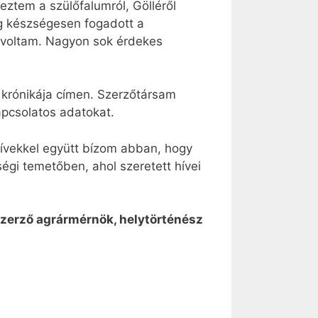
ztem a szülőfalumról, Gölléről
ig készségesen fogadott a
 voltam. Nagyon sok érdekes
 krónikája címen. Szerzőtársam
kapcsolatos adatokat.
hívekkel együtt bízom abban, hogy
ségi temetőben, ahol szeretett hívei
szerző agrármérnök, helytörténész