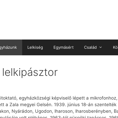
gyházunk
Lelkiség
Egymásért
Család
Kö
lelkipásztor
toktató, egyházközségi képviselő lépett a mikrofonhoz, 
etett a Zala megyei Gelsén. 1939. június 18-án szentelté
kon, Nyárádon, Ugodon, Iharoson, Iharosberényben, Ba
nulásáig volt plébános. 1963-tól püspöki tanácsos, 1969