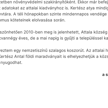
etben növényvédelmi szakirányítóként. Ekkor már befeje
z adatokat az attalai kiadványhoz is. Kertész atya mind
yvtára. A téli hónapokban szinte mindennapos vendége
domus köteteinek elolvasása során.
zönhetően 2010-ben meg is jelenhetett, Attala község
lcvannégy éves, de a mai napig is gyűjti a településsel 
eztem egy nemzetiszínű szalagos koszorút. Az attalai 
ertész Antal földi maradványait is elhelyezhetjük a köz
 nyugodhat.
a 