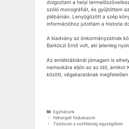
dolgoztam a helyi termelőszövetkez
szóló monográfiát, és gyűjtöttem a
plébánián. Lenyűgözött a szép kön
információhoz jutottam a historia 
A kiadvány az önkormányzatnak kös
Barkóczi Ernő volt, aki jelenleg nyo
Az emléktáblánál jómagam is elhely
nemsokára eljön az az idő, amikor K
között, végakaratának megfelelően
Kategória
Egyházunk
Felhergelt fürjkakasok
Tizedszer a sokféleség egységében