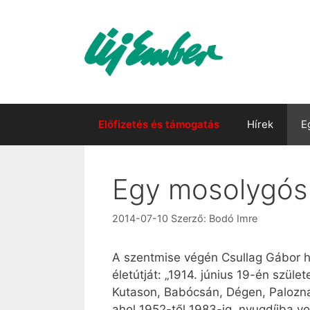
Kilépés
a
tartalomba
Előfizetés és támogatás
Hírek
E
Egy mosolygós 
2014-07-10
Szerző:
Bodó Imre
A szentmise végén Csullag Gábor hi
életútját: „1914. június 19-én szül
Kutason, Babócsán, Dégen, Palozna
ahol 1952-től 1983-ig, nyugdíjba vo