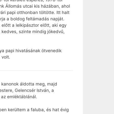
ünk Állomás utcai kis házában, ahol
i papi otthonban töltötte. Itt halt
rja a boldog feltámadás napját.
őtt a lelkipásztor előtt, aki egy
 kedves, szinte mindig jókedvű,
ya papi hivatásának ötvenedik
 volt.
, kanonok áldotta meg, majd
stere, Gelencsér István, a
l az emléktáblánál.
n kerültem a faluba, és hat évig