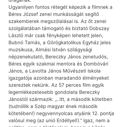
Ugyanilyen fontos rétegét képezik a filmnek a
Béres József zenei munkásságát segítő
szakemberek megszólalásai is. Az őt zenei
szolgálatában támogató és biztató Dobszay
László már csak fényképen lehetett jelen,
Bubnó Tamás, a Görögkatolikus Egyház jeles
muzsikusa, Almási István szilágysági
népzenekutató, Bereczky János zenetudós,
Béres egyik szakmai mentora és Dombóvári
János, a Lavotta János Művészeti Iskola
igazgatója azonban maradandó élményeket
szereztek nekünk. Az 57 perces film egyik
legemlékezetesebb gondolata Bereczky
Jánostól származik: „..itt, a második kötetben
(tudniillik a Szép magyar ének második
kötetében!) negyvennyolcas atyáink 12. pontja
valósul meg (az unió Erdéllyel!).” Igaz, nem a