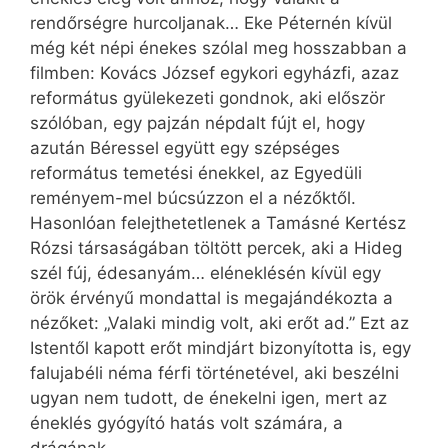
rendőrségre hurcoljanak… Eke Péternén kívül
még két népi énekes szólal meg hosszabban a
filmben: Kovács József egykori egyházfi, azaz
református gyülekezeti gondnok, aki először
szólóban, egy pajzán népdalt fújt el, hogy
azután Béressel együtt egy szépséges
református temetési énekkel, az Egyedüli
reményem-mel búcsúzzon el a nézőktől.
Hasonlóan felejthetetlenek a Tamásné Kertész
Rózsi társaságában töltött percek, aki a Hideg
szél fúj, édesanyám… eléneklésén kívül egy
örök érvényű mondattal is megajándékozta a
nézőket: „Valaki mindig volt, aki erőt ad.” Ezt az
Istentől kapott erőt mindjárt bizonyította is, egy
falujabéli néma férfi történetével, aki beszélni
ugyan nem tudott, de énekelni igen, mert az
éneklés gyógyító hatás volt számára, a
drágának.