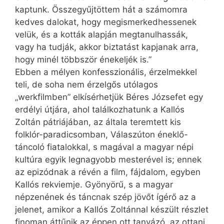
kaptunk. Összegyűjtöttem hát a számomra
kedves dalokat, hogy megismerkedhessenek
velük, és a kották alapján megtanulhassák,
vagy ha tudják, akkor biztatást kapjanak arra,
hogy minél többször énekeljék is.”
Ebben a mélyen konfesszionális, érzelmekkel
teli, de soha nem érzelgős utólagos
„werkfilmben” elkísérhetjük Béres Józsefet egy
erdélyi útjára, ahol találkozhatunk a Kallós
Zoltán pátriájában, az általa teremtett kis
folklór-paradicsomban, Válaszúton éneklő-
táncoló fiatalokkal, s magával a magyar népi
kultúra egyik legnagyobb mesterével is; ennek
az epizódnak a révén a film, fájdalom, egyben
Kallós rekviemje. Gyönyörű, s a magyar
népzenének és táncnak szép jövőt ígérő az a
jelenet, amikor a Kallós Zoltánnal készült részlet
finoman áttűnik az éppen ott tanyázó, az ottani