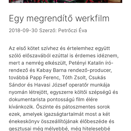
Egy megrendítő werkfilm
2018-09-30
Szerző:
Petrőczi Éva
Az első kötet szívhez és értelemhez együtt
szóló előszavából ezúttal is érdemes idéznem,
mert a nemrég elkészült, Petényi Katalin író-
rendező és Kabay Barna rendező-producer,
továbbá Papp Ferenc, Tóth Zsolt, Csukás
Sándor és Havasi József operatőr munkája
nyomán létrejött, egyszerre költői szépségű és
dokumentarista pontosságú film élére
kívánkozik. Őszinte és pátoszmentes sorok
ezek, amelyek igazságtartalmát most a két
énekeskönyv összeállítójának élőbeszéde és
gesztusai még mélyebbé, még hitelesebbé