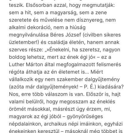
teszik. Elsősorban azzal, hogy megmutatják:
sem a hit, sem a magyarság, sem a zene
szeretete és művelése nem dísznyereg, nem
alkalmi dekoráció, nem a hiúság
megnyilvánulása Béres József (civilben sikeres
üzletember!) és családja életén, hanem annak
szerves része: „»Énekelni, ha szeretsz, nagyon
boldog lehetsz, mert az ének égi jó« – ez a
Luther Márton által megfogalmazott felismerés
rég­óta áthatja az én életemet is… Miért
vállalkozik egy nem szakember dalgyűjtemény
(azóta már dalgyűjtemények! – P. É.) kiadására?
Nos, erre több válaszom is van. Először is, hajt
valami belülről, hogy megosszam az éneklés
örömét másokkal, másrészt úgy érzem, mi,
magyarok az égi jóból – gyönyörűséges
népdalainkon, archaikus népi imáinkon, egyházi
énekeinken keresztül – másoknál még többet is