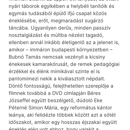
nyári táborok egyikében a helybéli tanítóik és
egymás tudásából épülő ifjú csapat közös
éneklésébe, erőt, megmaradást sugárzó
táncába. Ugyanilyen derűs, minden passzív
nosztalgiázást és múltba nézést tagadó,
ellenben annál inkább életigenlő az a jelenet is,
amikor – immáron budapesti környezetben –
Bubnó Tamás nemcsak vezényli a kicsiny
énekesek kamarakórusát, de remek pedagógiai
érzékkel és élénk mimikával szinte el is
pantomimezi nekik a kiválasztott népdalt.
Döntő fontosságú, felejthetetlen szereplője a
filmnek továbbá a DVD címlapján Béres
Józseffel együtt beszélgető, dúdoló Eke
Péterné Simon Mária, egy református kántor
leánya, aki felidézte többek között azt a sötét
időszakot, amikor egy hosszas éjszakai együtt
éneklés elég volt ahhoz, hogy valakit a