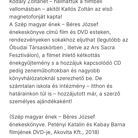
Kodály Zoltánét – hallhattuk a filmbéli
vallomásban – akitől Kallós Zoltán az első
magnetofonját kapta!
A Szép magyar ének – Béres József
énekeskönyve című film és DVD esteken,
rendezvényeken sokakhoz eljuthat (legutóbb az
Óbudai Társaskörben , illetve az Ars Sacra
Fesztiválon), a filmet ihlető kétkottás
énekgyűjtemény s a hozzájuk kapcsolódó CD
pedig zeneműboltokban és nagyobb
könyvhálózatoknál szerezhető be. De
számtalan iskola és intézmény – itthon és
határainkon túl is – hozzájutott már, a szerző
személyes ajándékaként!
(Szép magyar ének – Béres József
énekeskönyve. Petényi Katalin és Kabay Barna
filmjének DVD-je, Akovita Kft., 2018)