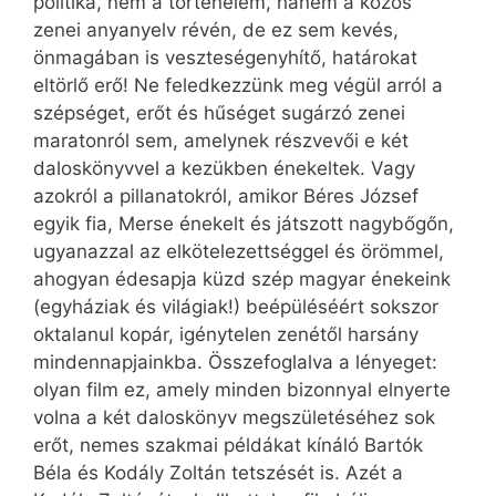
politika, nem a történelem, hanem a közös
zenei anyanyelv révén, de ez sem kevés,
önmagában is veszteségenyhítő, határokat
eltörlő erő! Ne feledkezzünk meg végül arról a
szépséget, erőt és hűséget sugárzó zenei
maratonról sem, amelynek részvevői e két
daloskönyvvel a kezükben énekeltek. Vagy
azokról a pillanatokról, amikor Béres József
egyik fia, Merse énekelt és játszott nagybőgőn,
ugyanazzal az elkötelezettséggel és örömmel,
ahogyan édesapja küzd szép magyar énekeink
(egyháziak és világiak!) beépüléséért sokszor
oktalanul kopár, igénytelen zenétől harsány
mindennapjainkba. Összefoglalva a lényeget:
olyan film ez, amely minden bizonnyal elnyerte
volna a két daloskönyv megszületéséhez sok
erőt, nemes szakmai példákat kínáló Bartók
Béla és Kodály Zoltán tetszését is. Azét a