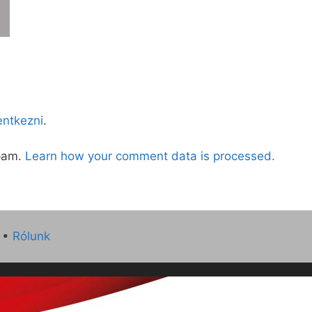
lentkezni
.
spam.
Learn how your comment data is processed.
•
Rólunk