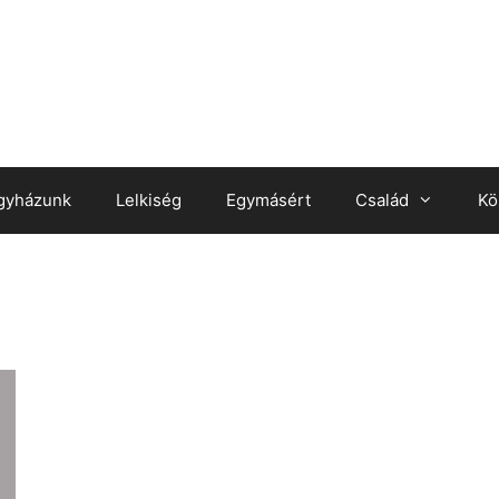
gyházunk
Lelkiség
Egymásért
Család
Kö