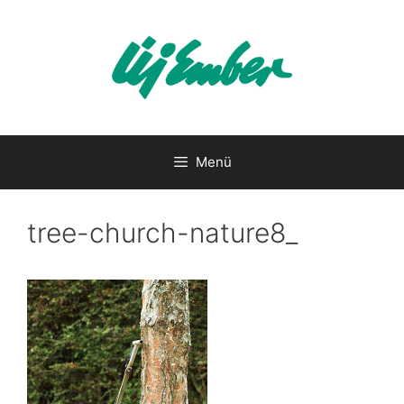
Kilépés
a
tartalomba
Menü
tree-church-nature8_