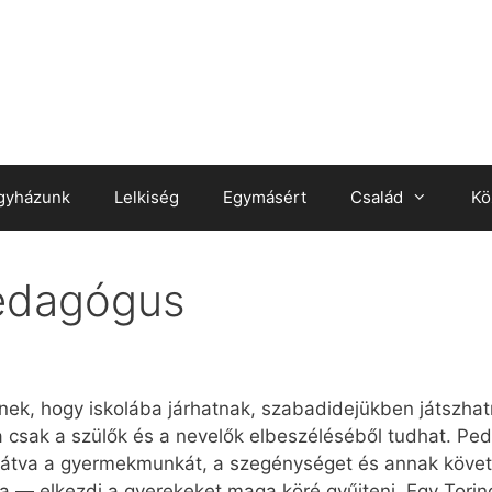
gyházunk
Lelkiség
Egymásért
Család
Kö
pedagógus
nek, hogy is­ko­lá­ba jár­hat­nak, sza­bad­ide­jük­ben játsz­hat
a csak a szü­lők és a ne­ve­lők el­be­szé­lé­sé­ből tud­hat. Pe
 Lát­va a gyer­mek­mun­kát, a sze­gény­sé­get és an­nak kö­vet
­kez­di a gye­re­ke­ket ma­ga kö­ré gyűj­te­ni. Egy To­ri­no 