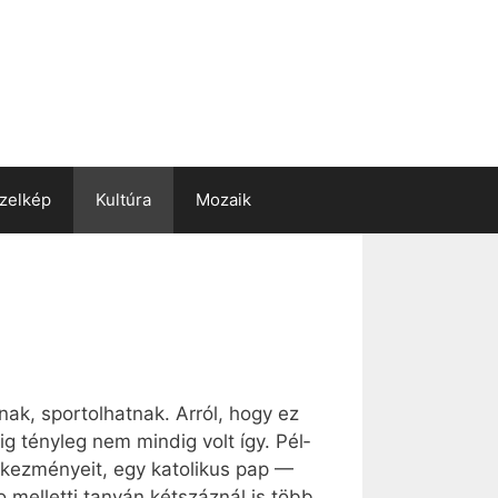
zelkép
Kultúra
Mozaik
­nak, spor­tol­hat­nak. Ar­ról, hogy ez
­dig tény­leg nem min­dig volt így. Pél­
­kez­mé­nye­it, egy ka­to­li­kus pap —
mel­let­ti ta­nyán két­száz­nál is több