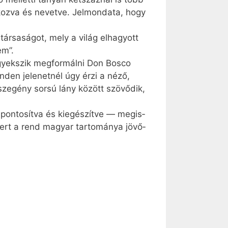
koz­va és ne­vet­ve. Jel­mon­da­ta, hogy
ár­sa­sá­got, mely a vi­lág el­ha­gyott
em”.
igyek­szik meg­for­mál­ni Don Bosco
n­den je­le­net­nél úgy ér­zi a né­ző,
ze­gény sor­sú lány kö­zött szö­vő­dik,
on­to­sít­va és ki­egé­szít­ve — meg­is­
, mert a rend ma­gyar tar­to­má­nya jö­vő­