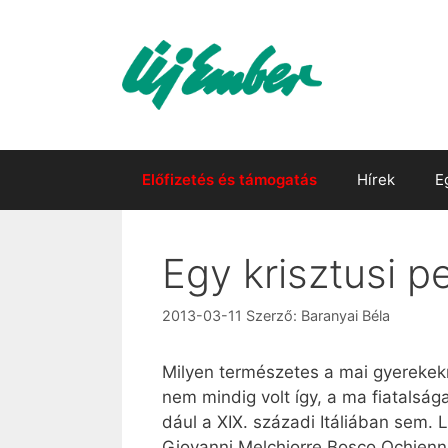
Kilépés
a
tartalomba
Előfizetés és támogatás
Hírek
E
Egy krisztusi 
2013-03-11
Szerző:
Baranyai Béla
Mi­lyen ter­mé­sze­tes a mai gye­re­kek­
nem min­dig volt így, a ma fi­a­tal­sá­g
dá­ul a XIX. szá­za­di Itá­li­á­ban sem.
Giovanni Melchiorre Bosco Ochienna — el