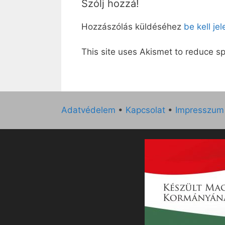
Szólj hozzá!
Hozzászólás küldéséhez
be kell je
This site uses Akismet to reduce 
Adatvédelem
•
Kapcsolat
•
Impresszum