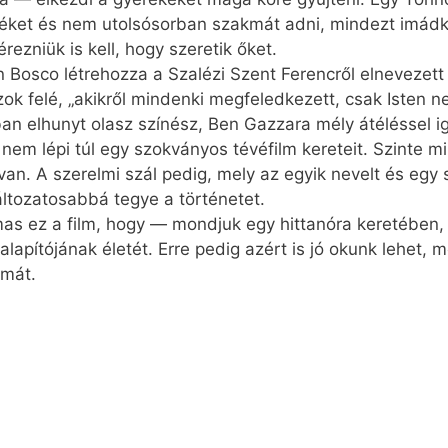
­dé­ket és nem utol­só­sor­ban szak­mát ad­ni, mind­ezt imád­
ez­ni­ük is kell, hogy sze­re­tik őket.
 Bosco lét­re­hoz­za a Szalézi Szent Fe­renc­ről el­ne­ve­zett t
Azok fe­lé, „akik­ről min­den­ki meg­fe­led­ke­zett, csak Is­ten n
ár­ban el­hunyt olasz szí­nész, Ben Gazzara mély át­élés­sel 
n nem lé­pi túl egy szok­vá­nyos té­vé­film ke­re­te­it. Szin­te mi
van. A sze­rel­mi szál pe­dig, mely az egyik ne­velt és egy s
­to­za­to­sab­bá te­gye a tör­té­ne­tet.
as ez a film, hogy — mond­juk egy hit­tan­óra ke­re­té­ben, p
 ala­pí­tó­já­nak éle­tét. Er­re pe­dig azért is jó okunk le­het
u­mát.