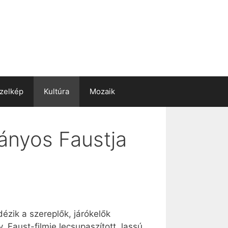
zelkép
Kultúra
Mozaik
ányos Faustja
ézik a szereplők, járókelők
 Faust-filmje lecsupaszított, lassú,