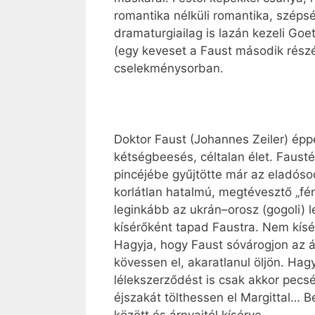
romantika nélküli romantika, szépsé
dramaturgiailag is lazán kezeli Goe
(egy keveset a Faust második részé
cselekménysorban.
Doktor Faust (Johannes Zeiler) éppe
kétségbeesés, céltalan élet. Fausté
pincéjébe gyűjtötte már az eladósod
korlátlan hatalmú, megtévesztő „fén
leginkább az ukrán–orosz (gogoli) l
kísérőként tapad Faustra. Nem kísé
Hagyja, hogy Faust sóvárogjon az á
kövessen el, akaratlanul öljön. Hag
lélekszerződést is csak akkor pecsét
éjszakát tölthessen el Margittal… B
között és árnyaitól kísérve.