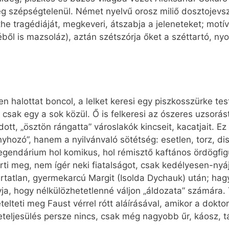
g szépségtelenül. Német nyelvű orosz miliő dosztojevszk
the tragédiáját, megkeveri, átszabja a jeleneteket; motí
ből is mazsoláz), aztán szétszórja őket a széttartó, n
n halottat boncol, a lelket keresi egy piszkosszürke te
 csak egy a sok közül. Ő is felkeresi az ószeres uzsorá
ott, „ösztön rángatta” városlakók kincseit, kacatjait. E
yhozó”, hanem a nyilvánvaló sötétség: esetlen, torz, disz
egendárium hol komikus, hol rémisztő kaftános ördögfigu
rti meg, nem ígér neki fiatalságot, csak kedélyesen-nyá
rtatlan, gyermekarcú Margit (Isolda Dychauk) után; ha
yja, hogy nélkülözhetetlenné váljon „áldozata” számára. 
elteti meg Faust vérrel rótt aláírásával, amikor a dokto
eteljesülés persze nincs, csak még nagyobb űr, káosz, 