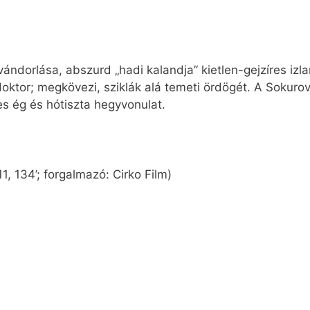
ándorlása, abszurd „hadi kalandja” kietlen-gejzíres izla
doktor; megkövezi, sziklák alá temeti ördögét. A Sokuro
es ég és hótiszta hegyvonulat.
, 134’; forgalmazó: Cirko Film)