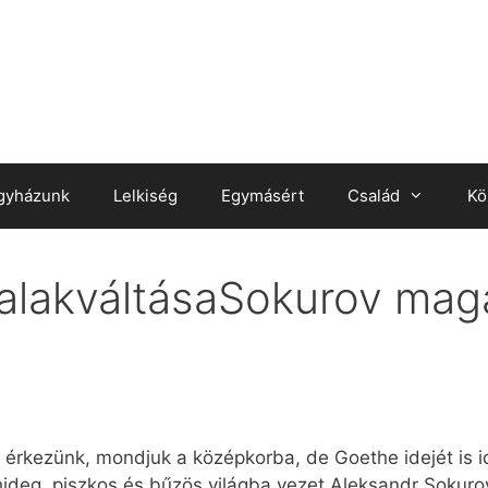
gyházunk
Lelkiség
Egymásért
Család
Kö
 alakváltásaSokurov mag
érkezünk, mondjuk a középkorba, de Goethe idejét is id
ideg, piszkos és bűzös világba vezet Aleksandr Sokurov.