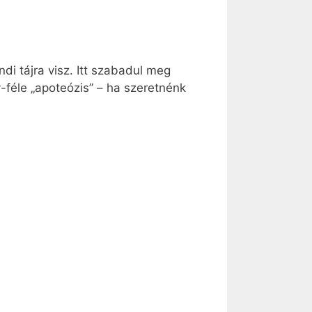
ndi tájra visz. Itt szabadul meg
v-féle „apoteózis” – ha szeretnénk