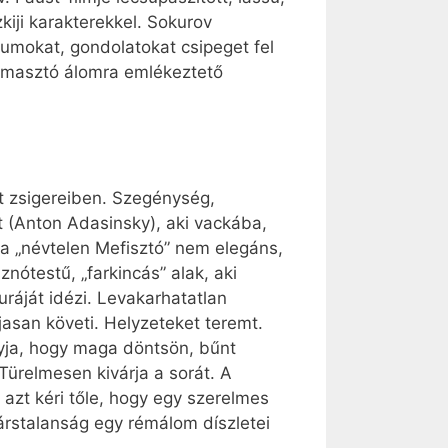
iji karakterekkel. Sokurov
vumokat, gondolatokat csipeget fel
yomasztó álomra emlékeztető
st zsigereiben. Szegénység,
st (Anton Adasinsky), aki vackába,
z a „névtelen Mefisztó” nem elegáns,
nótestű, „farkincás” alak, aki
ráját idézi. Levakarhatatlan
jasan követi. Helyzeteket teremt.
gyja, hogy maga döntsön, bűnt
Türelmesen kivárja a sorát. A
r azt kéri tőle, hogy egy szerelmes
társtalanság egy rémálom díszletei