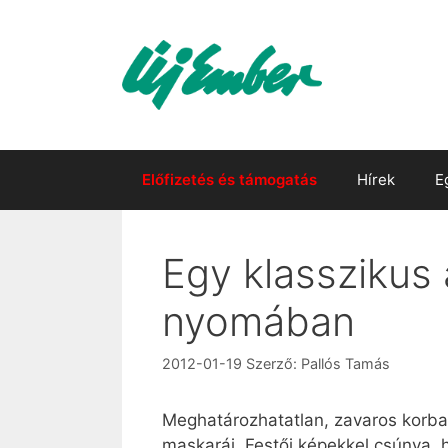
Kilépés
a
tartalomba
Előfizetés és támogatás
Hírek
E
Egy klasszikus
nyomában
2012-01-19
Szerző:
Pallós Tamás
Meghatározhatatlan, zavaros korba 
maskarái. Festői képekkel csúnya, h