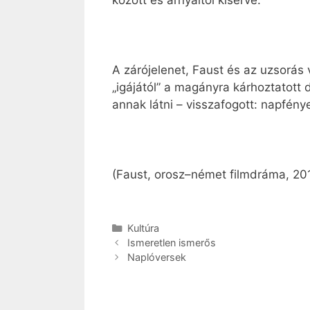
A zárójelenet, Faust és az uzsorás v
„igájától” a magányra kárhoztatott 
annak látni – visszafogott: napfény
(Faust, orosz–német filmdráma, 2011
Kategória
Kultúra
Ismeretlen ismerős
Naplóversek