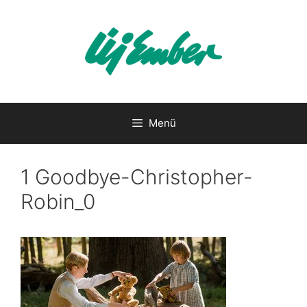
Kilépés
a
tartalomba
Menü
1 Goodbye-Christopher-
Robin_0