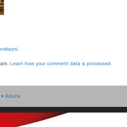
lentkezni
.
spam.
Learn how your comment data is processed.
•
Rólunk