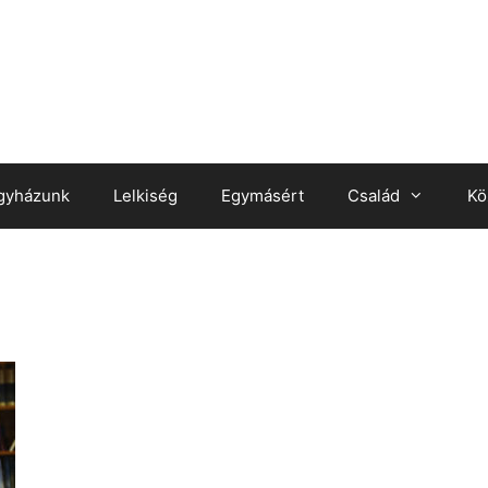
gyházunk
Lelkiség
Egymásért
Család
Kö