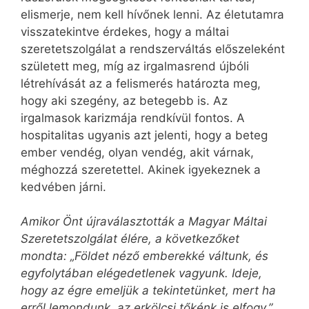
elismerje, nem kell hívőnek lenni. Az életutamra
visszatekintve érdekes, hogy a máltai
szeretetszolgálat a rendszerváltás előszeleként
született meg, míg az irgalmasrend újbóli
létrehívását az a felismerés határozta meg,
hogy aki szegény, az betegebb is. Az
irgalmasok karizmája rendkívül fontos. A
hospitalitas ugyanis azt jelenti, hogy a beteg
ember vendég, olyan vendég, akit várnak,
méghozzá szeretettel. Akinek igyekeznek a
kedvében járni.
Amikor Önt újraválasztották a Magyar Máltai
Szeretetszolgálat élére, a következőket
mondta: „Földet néző emberekké váltunk, és
egyfolytában elégedetlenek vagyunk. Ideje,
hogy az égre emeljük a tekintetünket, mert ha
erről lemondunk, az erkölcsi tőkénk is elfogy.”