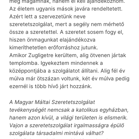
meg magamnak, hanem el kell ajándékoznom.
Az életem ugyanis mások javára rendeltetett.
Azért lett a szervezetünk neve
szeretetszolgálat, mert a segély nem mérhető
össze a szeretettel. A szeretet sosem fogy el,
hiszen önmagunkat elajándékozva
kimeríthetetlen erőforráshoz jutunk.
Amikor Zugligetre kerültem, alig ötvenen jártak
templomba. Igyekeztem mindennek a
középpontjába a szolgálatot állítani. Alig fél év
múlva már ötszázan voltunk, két év múlva pedig
ezernél is több hívő járt hozzánk.
A Magyar Máltai Szeretetszolgálat
tevékenységét nemcsak a katolikus egyházban,
hanem azon kívül, a világi területen is elismerik.
Vajon a szeretetszolgálat irgalmasságra épülő
szolgálata társadalmi mintává válhat?