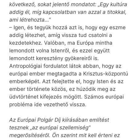
következő, sokat jelentő mondatot: „Egy kultúra
addig él, míg kapcsolatban van azzal a titokkal,
ami létrehozta…”
– Igen, és tegyük hozzá azt is, hogy egy eszme
addig létezhet, amíg vissza tud csatolni a
kezdetekhez. Valóban, ma Európa mintha
lemondott volna Istenről, és ezzel együtt
lemondott keresztény gyökereiről is.
Antropológiai fordulatot látok abban, hogy az
európai ember megtagadta a Krisztus-központú
emberképét. Azt felejtette el, hogy Isten és az
ember története közös, ez húzódik meg az
üdvtörténet kifejezés mögött. Számos európai
probléma ide vezethető vissza.
Az Európai Polgár Díj kiírásában említést
tesznek „az európai szellemiség”
megerősítéséről. Ön szerint mit kell érteni ez