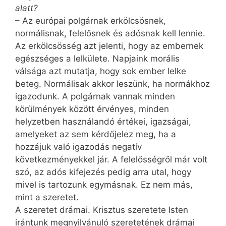
alatt?
– Az európai polgárnak erkölcsösnek,
normálisnak, felelősnek és adósnak kell lennie.
Az erkölcsösség azt jelenti, hogy az embernek
egészséges a lelkülete. Napjaink morális
válsága azt mutatja, hogy sok ember lelke
beteg. Normálisak akkor leszünk, ha normákhoz
igazodunk. A polgárnak vannak minden
körülmények között érvényes, minden
helyzetben használandó értékei, igazságai,
amelyeket az sem kérdőjelez meg, ha a
hozzájuk való igazodás negatív
következményekkel jár. A felelősségről már volt
szó, az adós kifejezés pedig arra utal, hogy
mivel is tartozunk egymásnak. Ez nem más,
mint a szeretet.
A szeretet drámai. Krisztus szeretete Isten
irántunk megnyilvánuló szeretetének drámai