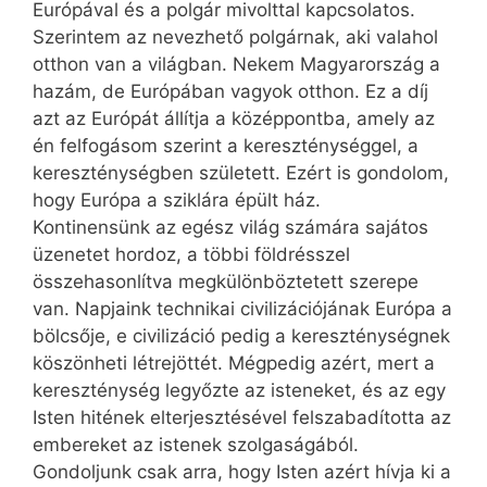
Európával és a polgár mivolttal kapcsolatos.
Szerintem az nevezhető polgárnak, aki valahol
otthon van a világban. Nekem Magyarország a
hazám, de Európában vagyok otthon. Ez a díj
azt az Európát állítja a középpontba, amely az
én felfogásom szerint a kereszténységgel, a
kereszténységben született. Ezért is gondolom,
hogy Európa a sziklára épült ház.
Kontinensünk az egész világ számára sajátos
üzenetet hordoz, a többi földrésszel
összehasonlítva megkülönböztetett szerepe
van. Napjaink technikai civilizációjának Európa a
bölcsője, e civilizáció pedig a kereszténységnek
köszönheti létrejöttét. Mégpedig azért, mert a
kereszténység legyőzte az isteneket, és az egy
Isten hitének elterjesztésével felszabadította az
embereket az istenek szolgaságából.
Gondoljunk csak arra, hogy Isten azért hívja ki a