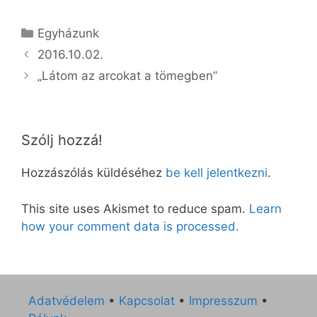
Kategória
Egyházunk
2016.10.02.
„Látom az arcokat a tömegben”
Szólj hozzá!
Hozzászólás küldéséhez
be kell jelentkezni
.
This site uses Akismet to reduce spam.
Learn
how your comment data is processed.
Adatvédelem
•
Kapcsolat
•
Impresszum
•