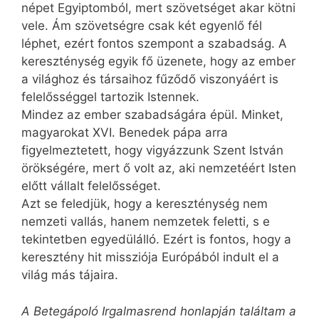
népet Egyiptomból, mert szövetséget akar kötni
vele. Ám szövetségre csak két egyenlő fél
léphet, ezért fontos szempont a szabadság. A
kereszténység egyik fő üzenete, hogy az ember
a világhoz és társaihoz fűződő viszonyáért is
felelősséggel tartozik Istennek.
Mindez az ember szabadságára épül. Minket,
magyarokat XVI. Benedek pápa arra
figyelmeztetett, hogy vigyázzunk Szent István
örökségére, mert ő volt az, aki nemzetéért Isten
előtt vállalt felelősséget.
Azt se feledjük, hogy a kereszténység nem
nemzeti vallás, hanem nemzetek feletti, s e
tekintetben egyedülálló. Ezért is fontos, hogy a
keresztény hit missziója Európából indult el a
világ más tájaira.
A Betegápoló Irgalmasrend honlapján találtam a