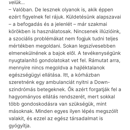
velük…
– Valóban. De lesznek olyanok is, akik éppen
ezért figyelnek fel rájuk. Küldetésünk alapszavai
– a befogadás és a jelenlét – már szakmai
körökben is használatosak. Nincsenek illúzióink,
a szociális problémákat nem fogjuk tudni teljes
mértékben megoldani. Sokan legszívesebben
elmenekülnének a bajok elől. A tevékenységünk
nyugtalanító gondolatokat vet fel. Rámutat arra,
mennyire nincs megoldva a hajléktalanok
egészségügyi ellátása. Itt, a kórházban
szeretnénk egy ambulanciát nyitni a Down-
szindrómás betegeknek. Ők azért forgatják fel a
hagyományos ellátás rendszerét, mert sokkal
több gondoskodásra van szükségük, mint
másoknak. Minden egyes ilyen lépés megszólít
valakit, és ezzel az egész társadalmat is
gyógyítja.