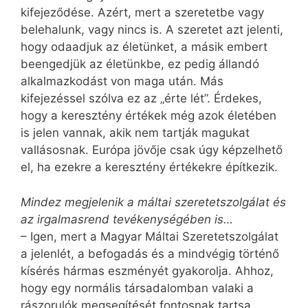
kifejeződése. Azért, mert a szeretetbe vagy
belehalunk, vagy nincs is. A szeretet azt jelenti,
hogy odaadjuk az életünket, a másik embert
beengedjük az életünkbe, ez pedig állandó
alkalmazkodást von maga után. Más
kifejezéssel szólva ez az „érte lét”. Érdekes,
hogy a keresztény értékek még azok életében
is jelen vannak, akik nem tartják magukat
vallásosnak. Európa jövője csak úgy képzelhető
el, ha ezekre a keresztény értékekre építkezik.
Mindez megjelenik a máltai szeretetszolgálat és
az irgalmasrend tevékenységében is…
– Igen, mert a Magyar Máltai Szeretetszolgálat
a jelenlét, a befogadás és a mindvégig történő
kísérés hármas eszményét gyakorolja. Ahhoz,
hogy egy normális társadalomban valaki a
rászorulók megsegítését fontosnak tartsa,