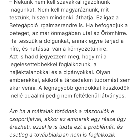
– Nekünk nem kell szavakkal igazolnunk
magunkat. Nem kell magyaráznunk, mit
teszünk, hiszen mindenki láthatja. Ez igaz a
Betegápoló Irgalmasrendre is. Ha befogadjuk a
beteget, az már önmagában utal az Örömhírre.
Ha tesszük a dolgunkat, annak egyre terjed a
híre, és hatással van a környezetünkre.
Azt is hadd jegyezzem meg, hogy mi a
legelesettebbekkel foglalkozunk, a
hajléktalanokkal és a cigányokkal. Olyan
emberekkel, akikről a társadalom tudomást sem
akar venni. A legnagyobb gondokkal küszködők
mellé odaállni pedig nem feltétlenül látványos.
Ám ha a máltaiak törődnek a rászorulók e
csoportjaival, akkor az emberek egy része úgy
érezheti, ezzel le is tudta ezt a problémát, és
esetleg a továbbiakban nem is foglalkozik