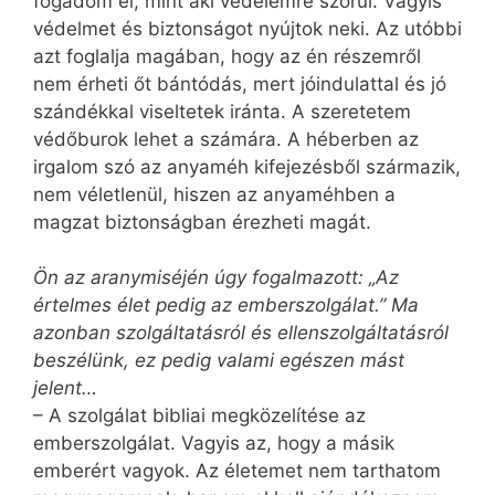
fogadom el, mint aki védelemre szorul. Vagyis
védelmet és biztonságot nyújtok neki. Az utóbbi
azt foglalja magában, hogy az én részemről
nem érheti őt bántódás, mert jóindulattal és jó
szándékkal viseltetek iránta. A szeretetem
védőburok lehet a számára. A héberben az
irgalom szó az anyaméh kifejezésből származik,
nem véletlenül, hiszen az anyaméhben a
magzat biztonságban érezheti magát.
Ön az aranymiséjén úgy fogalmazott: „Az
értelmes élet pedig az emberszolgálat.” Ma
azonban szolgáltatásról és ellenszolgáltatásról
beszélünk, ez pedig valami egészen mást
jelent…
– A szolgálat bibliai megközelítése az
emberszolgálat. Vagyis az, hogy a másik
emberért vagyok. Az életemet nem tarthatom