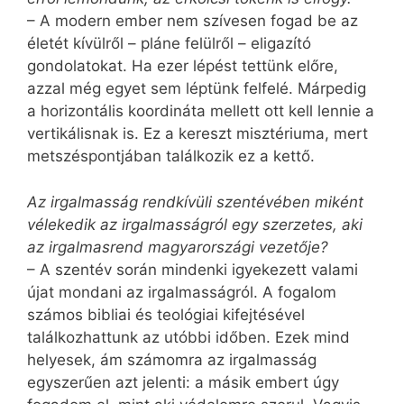
– A modern ember nem szívesen fogad be az
életét kívülről – pláne felülről – eligazító
gondolatokat. Ha ezer lépést tettünk előre,
azzal még egyet sem léptünk felfelé. Márpedig
a horizontális koordináta mellett ott kell lennie a
vertikálisnak is. Ez a kereszt misztériuma, mert
metszéspontjában találkozik ez a kettő.
Az irgalmasság rendkívüli szentévében miként
vélekedik az irgalmasságról egy szerzetes, aki
az irgalmasrend magyarországi vezetője?
– A szentév során mindenki igyekezett valami
újat mondani az irgalmasságról. A fogalom
számos bibliai és teológiai kifejtésével
találkozhattunk az utóbbi időben. Ezek mind
helyesek, ám számomra az irgalmasság
egyszerűen azt jelenti: a másik embert úgy