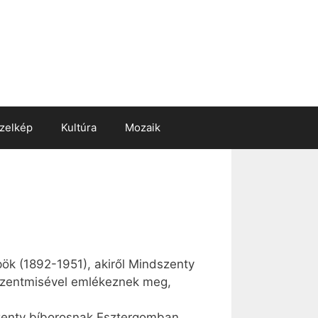
zelkép
Kultúra
Mozaik
pök (1892-1951), akiről Mindszenty
 szentmisével emlékeznek meg,
zenty bíborosnak Esztergomban.