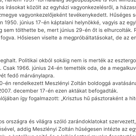
írásokat közölt az egyházi vagyonkezelésről, a házass
zmegye vagyonkezelőjeként tevékenykedett. Hűséges seg
n 1950. június 17-én káptalani helynökké, vagyis az e
g sem tölthette be, mert június 29-én őt is elhurcolták.
 fogva. Hősiesen viselte a megpróbáltatásokat, de az
ghalt. Politikai okból sokáig nem is merték az eszter
tni. Csak 1966. június 24-én temették oda, de a megalk
lyét fedő márványlapra.
10-én rendelkezett Meszlényi Zoltán boldoggá avatásán
. 2007. december 17-én ezen aktákat befogadták.
lójában így fogalmazott: „Krisztus hű pásztoraként a hi
 országra és világra szóló zarándoklatokat szervezett, 
ésével, addig Meszlényi Zoltán hűségesen intézte az 