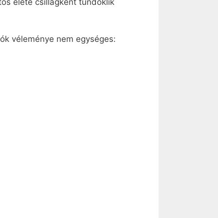
os élete csillagként tündöklik
tatók véleménye nem egységes: