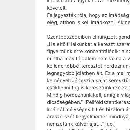
kapcsolatos ügyeket. Az intézmények
követelt.
Feljegyezték róla, hogy az imádsá
elég, otthon is kell imádkozni. Akin
Szentbeszédeiben elhangzott gondol
„Ha eltölti lelkünket a kereszt sze
figyelmünk erre koncentrálódik: a
mintha más fájdalom nem volna a vi
kellene többé keresztet hordoznunk
legnagyobb jólétben élt. Ez a mai
keményebbé teszi a saját keresztünk
csökkenni fog is keresztünknek ez 
Mindig hordoznunk kell, amíg a vilá
dicsőségében.” (Péliföldszentkeres
Imáiból mélységes hit és bizalom ár
áraszd szét kegyelmeidet mindnyájun
nemzetünk kálváriáját…” (uo.)