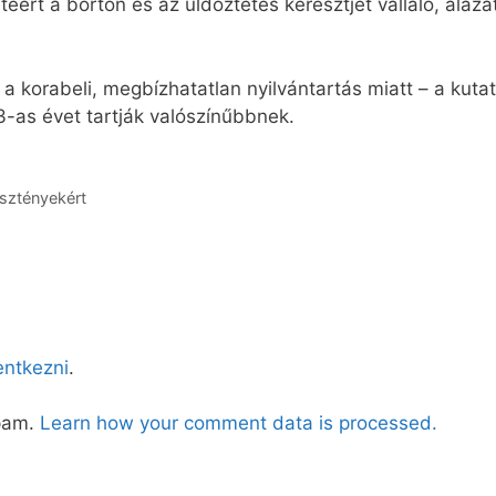
ért a börtön és az üldöztetés keresztjét vállaló, alázat
a korabeli, megbízhatatlan nyilvántartás miatt – a ku
-as évet tartják valószínűbbnek.
esztényekért
lentkezni
.
spam.
Learn how your comment data is processed.