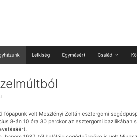
gyházunk
Lelkiség
Egymásért
Család
Kö
özelmúltból
l
letű főpapunk volt Meszlényi Zoltán esztergomi segédpüs
cius 8-án 10 óra 30 perckor az esztergomi bazilikában
avatásáért.
, hanem 1937-től haláláig segédpüspöke is volt Minds