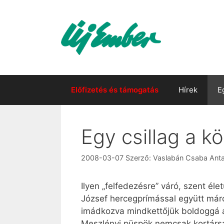
Kilépés
a
tartalomba
Előfizetés és támogatás
Hírek
E
Egy csillag a k
2008-03-07
Szerző:
Vaslabán Csaba Anta
Ilyen „felfedezésre” váró, szent é
József hercegprímással együtt már
imádkozva mindkettőjük boldoggá 
Meszlényi püspök nemcsak kortársa