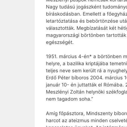
Nagy tudású jogászként tudományos 
bíráskodásban. Emellett a főegyhá
letartóztatása és bebörtönzése utá
választották. Megbízatását két héti
magyarországi börtönben tartották
egészségét.
1951. március 4-én* a börtönben me
helyre, a bazilika kriptájába teme
teljes neve sem került rá a nyughe
Erdő Péter bíboros 2004. március 
január 10- én juttatták el Rómába
Meszlényi Zoltán helynöki székfogla
nem tagadom soha.”
Amíg főpásztora, Mindszenty bíboros
harcot az ateizmus minden cselvet