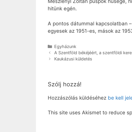
Meszlényi Zoltán püspök hűsége, hité
hitünk egén.
A pontos dátummal kapcsolatban – 
egyesek az 1951-es, mások az 1953
Kategória
Egyházunk
A Szentföld békéjéért, a szentföldi ker
Kaukázusi küldetés
Szólj hozzá!
Hozzászólás küldéséhez
be kell je
This site uses Akismet to reduce 