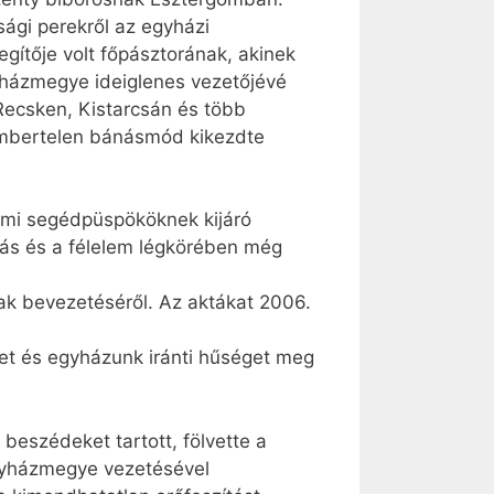
ági perekről az egyházi
ítője volt főpásztorának, akinek
gyházmegye ideiglenes vezetőjévé
 Recsken, Kistarcsán és több
 embertelen bánásmód kikezdte
gomi segédpüspököknek kijáró
uvás és a félelem légkörében még
ak bevezetéséről. Az aktákat 2006.
tet és egyházunk iránti hűséget meg
beszédeket tartott, fölvette a
egyházmegye vezetésével