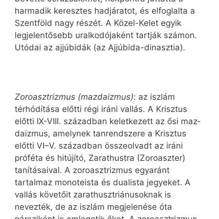
harmadik keresztes hadjáratot, és elfoglalta a
Szentföld nagy részét. A Közel-Kelet egyik
legjelentősebb uralkodójaként tartják számon.
Utódai az ajjúbidák (az Ajjúbida-dinasztia).
Zoroasztrizmus (mazdaizmus)
: az iszlám
térhódítása előtti régi iráni vallás. A Krisztus
előtti IX-VIII. században keletkezett az ősi maz­
daiz­mus, amelynek tanrendszere a Krisztus
előtti VI–V. században össze­olvadt az iráni
próféta és hitújító, Zarathustra (Zoroaszter)
tanításaival. A zoroasztrizmus egyaránt
tartalmaz monoteista és dualista jegyeket. A
vallás követőit za­ra­thuszt­riá­nu­soknak is
nevezték, de az iszlám megjelenése óta