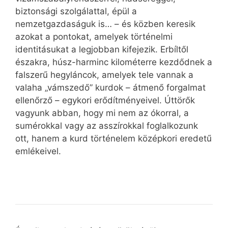
biztonsági szolgálattal, épül a
nemzetgazdaságuk is… – és közben keresik
azokat a pontokat, amelyek történelmi
identitásukat a legjobban kifejezik. Erbíltől
északra, húsz-harminc kilométerre kezdődnek a
falszerű hegyláncok, amelyek tele vannak a
valaha „vámszedő” kurdok – átmenő forgalmat
ellenőrző – egykori erődítményeivel. Úttörők
vagyunk abban, hogy mi nem az ókorral, a
sumérokkal vagy az asszírokkal foglalkozunk
ott, hanem a kurd történelem középkori eredetű
emlékeivel.