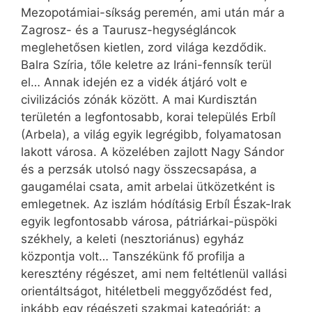
Mezopotámiai-síkság peremén, ami után már a
Zagrosz- és a Taurusz-hegységláncok
meglehetősen kietlen, zord világa kezdődik.
Balra Szíria, tőle keletre az Iráni-fennsík terül
el… Annak idején ez a vidék átjáró volt e
civilizációs zónák között. A mai Kurdisztán
területén a legfontosabb, korai település Erbíl
(Arbela), a világ egyik legrégibb, folyamatosan
lakott városa. A közelében zajlott Nagy Sándor
és a perzsák utolsó nagy összecsapása, a
gaugamélai csata, amit arbelai ütközetként is
emlegetnek. Az iszlám hódításig Erbíl Észak-Irak
egyik legfontosabb városa, pátriárkai-püspöki
székhely, a keleti (nesztoriánus) egyház
központja volt… Tanszékünk fő profilja a
keresztény régészet, ami nem feltétlenül vallási
orientáltságot, hitéletbeli meggyőződést fed,
inkább egy régészeti szakmai kategóriát: a