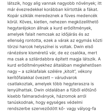
látszik, hogy alig vannak nagyobb növények; itt
már évezredekkel korábban kiirtották a fákat.
Kopár sziklák meredeznek a füves medencék
körül. Köves, kietlen, nehezen megközelíthető
hegytaréjokon állnak a kurd erődítmények,
amelyek falait nemcsak az időjárás és az
ellenség rontotta, ezek a várak az egymás közti
törzsi harcok helyszínei is voltak. Dwin első
ránézésre kisméretű vár, de ez csalóka, mert
ma csak a szilárdabbra épített magja látszik. A
kurd erődítményekhez általában meglehetősen
nagy – a sziklafalak szélére „kitolt”, vékony
kerítőfalakkal övezett – várudvarok
csatlakoztak, amelyek több hegyteraszra is
lenyúlhattak. Dwin oldalában a fűből előtűnő
kisebb falmaradványok, házromok arról
tanúskodnak, hogy egységes védelmi
rendszerbe szerveződött kő- vagy vályog-fa