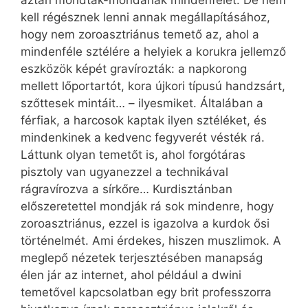
kell régésznek lenni annak megállapításához,
hogy nem zoroasztriánus temető az, ahol a
mindenféle sztélére a helyiek a korukra jellemző
eszközök képét gravírozták: a napkorong
mellett lőportartót, kora újkori típusú handzsárt,
szőttesek mintáit… – ilyesmiket. Általában a
férfiak, a harcosok kaptak ilyen sztéléket, és
mindenkinek a kedvenc fegyverét vésték rá.
Láttunk olyan temetőt is, ahol forgótáras
pisztoly van ugyanezzel a technikával
rágravírozva a sírkőre… Kurdisztánban
előszeretettel mondják rá sok mindenre, hogy
zoroasztriánus, ezzel is igazolva a kurdok ősi
történelmét. Ami érdekes, hiszen muszlimok. A
meglepő nézetek terjesztésében manapság
élen jár az internet, ahol például a dwini
temetővel kapcsolatban egy brit professzorra