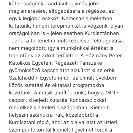
kötelességünk, ráadásul egymás jobb
megismerésére, elfogadására a régészet az
egyik legjobb eszköz. Nemcsak elméletben
kutatunk, hanem terepmunkát is végzünk, olyan
országokban is – jelen esetben Kurdisztánban
–, ahol a történelmi múlt kezelése, feldolgozása
nem megoldott, így a munkánkkal értéket is
teremtünk az adott területen. A Pázmány Péter
Katolikus Egyetem Régészeti Tanszéke
gyümölcsöző kapcsolatot alakított ki az erbíli
Szaláhaddín Egyetemmel, az elmúlt években
közös kutatási és oktatási programokba
kezdtünk. A másik „indítóokunk”, hogy a MOL-
csoport kiterjedt kutatási koncessziókkal
rendelkezik a keleti országokban. Kiemelt
helyszín számukra Irak, közelebbről a
Kurdisztáni régió, ahol az olajvállalat az üzleti
szempontokon túl kiemelt figyelmet fordít a