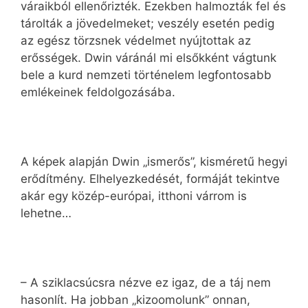
váraikból ellenőrizték. Ezekben halmozták fel és
tárolták a jövedelmeket; veszély esetén pedig
az egész törzsnek védelmet nyújtottak az
erősségek. Dwin váránál mi elsőkként vágtunk
bele a kurd nemzeti történelem legfontosabb
emlékeinek feldolgozásába.
A képek alapján Dwin „ismerős”, kis­méretű hegyi
erődítmény. Elhelyezkedését, formáját tekintve
akár egy közép-európai, itthoni várrom is
lehetne…
– A sziklacsúcsra nézve ez igaz, de a táj nem
hasonlít. Ha jobban „kizoomolunk” onnan,