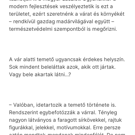
modern fejlesztések veszélyeztetik is ezt a
területet, ezért szeretnénk a várat és környékét
– rendkívül gazdag madárvilágával együtt –
természetvédelmi szempontból is megőrizni.
A vár alatti temető ugyancsak érdekes helyszín.
Sok mindent beleláttak azok, akik ott jártak.
Vagy bele akartak látni…?
– Valóban, idetartozik a temető története is.
Rendszerint egybefotózzák a várral. Tényleg
nagyon látványos a faragott sírkövekkel, rajtuk
figurákkal, jelekkel, motívumokkal. Erre persze
aztán mondtak-mondanak mindenfélét. De nem