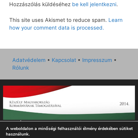
Hozzászólás küldéséhez
be kell jelentkezni
.
This site uses Akismet to reduce spam.
Learn
how your comment data is processed.
Adatvédelem
•
Kapcsolat
•
Impresszum
•
Rólunk
„Az Új Ember katolikus hetilap 2014. évi működésének
A weboldalon a minőségi felhasználói élmény érdekében sütiket
támogatását az EGYH-KCP-14-P-0121 sz. támogatási
használunk.
szerződés keretében 3 000 000 Ft összegben támogatta az