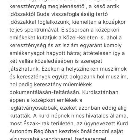
kereszténység megjelenésétől, a késő antik
időszaktól Buda visszafoglalásáig tartó
időszakkal foglalkozunk, kiemelten a középkor
teljes spektrumával. Elsősorban a középkori
emlékeket kutatjuk a Közel-Keleten is, ahol a
kereszténység és az iszlám egyaránt komoly
emlékanyagot hagyott hátra; áttételesen így a
két vallás közeledésében is szerepet
játszhatunk. Ezeken a helyszíneken muszlimok
és keresztények együtt dolgozunk hol muszlim,
hol pedig keresztény műemlékek
dokumentálásán-feltárásán. Kurdisztánban
éppen a középkori emlékek a
leglátványosabbak, ezeket azonban eddig alig
kutatták. A kurd népnek nincs hivatalos állama,
most Észak-Irak területén, az úgynevezett Kurd
Autonóm Régióban kezdtek önállósodni saját
vízumszabály­rendszerrel, hadsereggel,