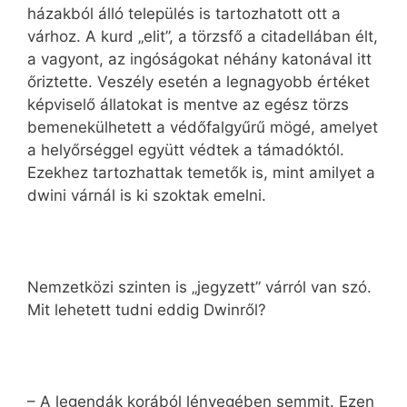
házakból álló település is tartozhatott ott a
várhoz. A kurd „elit”, a törzsfő a citadellában élt,
a vagyont, az ingóságokat néhány katonával itt
őriztette. Veszély esetén a legnagyobb értéket
képviselő állatokat is mentve az egész törzs
bemenekülhetett a védőfalgyűrű mögé, amelyet
a helyőrséggel együtt védtek a támadóktól.
Ezekhez tartozhattak temetők is, mint amilyet a
dwini várnál is ki szoktak emelni.
Nemzetközi szinten is „jegyzett” várról van szó.
Mit lehetett tudni eddig Dwinről?
– A legendák korából lényegében semmit. Ezen