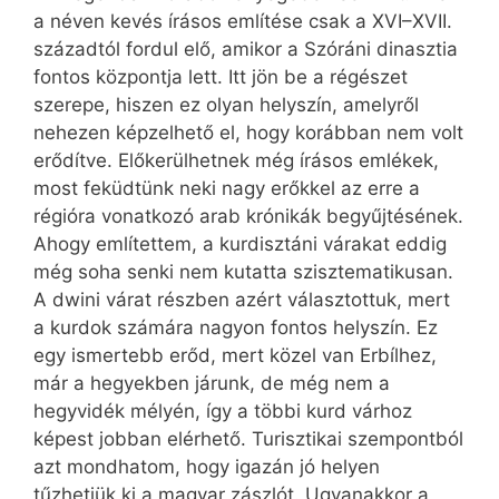
a néven kevés írásos említése csak a XVI–XVII.
századtól fordul elő, amikor a Szóráni dinasztia
fontos központja lett. Itt jön be a régészet
szerepe, hiszen ez olyan helyszín, amelyről
nehezen képzelhető el, hogy korábban nem volt
erődítve. Előkerülhetnek még írásos emlékek,
most feküdtünk neki nagy erőkkel az erre a
régióra vonatkozó arab krónikák begyűjtésének.
Ahogy említettem, a kurdisztáni várakat eddig
még soha senki nem kutatta szisztematikusan.
A dwini várat részben azért választottuk, mert
a kurdok számára nagyon fontos helyszín. Ez
egy ismertebb erőd, mert közel van Erbílhez,
már a hegyekben járunk, de még nem a
hegyvidék mélyén, így a többi kurd várhoz
képest jobban elérhető. Turisztikai szempontból
azt mondhatom, hogy igazán jó helyen
tűzhetjük ki a magyar zászlót. Ugyanakkor a