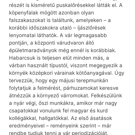
részét is kisméretű puskalőrésekkel látták el. A
köpenyfalak mögött azonban olyan
falszakaszokat is találtunk, amelyeken – a
korábbi időszakokra utaló – íjász­lőrések
lenyomatai láthatók. A vár legmagasabb
pontján, a központi várudvaron álló
épületmaradványok még ennél is korábbiak.
Habarcsuk is teljesen elüt minden más, a
várban használt típustól, viszont megegyezik a
környék középkori várainak kötőanyagával. Úgy
tervezzük, hogy egy májusi terepmunkán
folytatjuk a felmérést, párhuzamokat keresve
átnézzük a környező várromokat. Felkészülünk
a nyár végi, őszi munkákra, amikor már nagy
csapatokkal vonulunk fel magyar és kurd
kollégákkal, hallgatókkal. Az első ásatások
eredményeivel – reményeink szerint – már
rendbe tudjuk tenni a vár periodizációját,