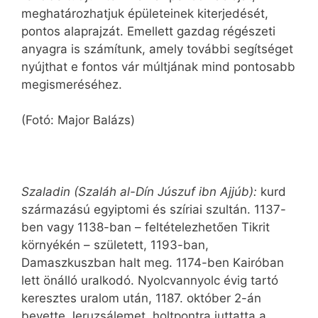
meghatározhatjuk épületeinek kiterjedését,
pontos alaprajzát. Emellett gazdag régészeti
anyagra is számítunk, amely további segítséget
nyújthat e fontos vár múltjának mind pontosabb
megismeréséhez.
(Fotó: Major Balázs)
Szaladin (Szaláh al-Dín Júszuf ibn Ajjúb):
kurd
származású egyiptomi és szíriai szultán. 1137-
ben vagy 1138-ban – feltételezhetően Tikrit
környékén – született, 1193-ban,
Damaszkuszban halt meg. 1174-ben Kairóban
lett önálló uralkodó. Nyolcvannyolc évig tartó
keresztes uralom után, 1187. október 2-án
bevette Jeruzsálemet, holtpontra juttatta a