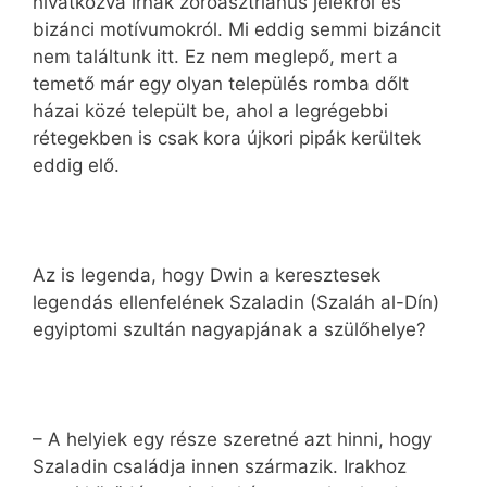
hivatkozva írnak zoroasztriánus jelekről és
bizánci motívumokról. Mi eddig semmi bizáncit
nem találtunk itt. Ez nem meglepő, mert a
temető már egy olyan település romba dőlt
házai közé települt be, ahol a legrégebbi
rétegekben is csak kora újkori pipák kerültek
eddig elő.
Az is legenda, hogy Dwin a keresztesek
legendás ellenfelének Szaladin (Szaláh al-Dín)
egyiptomi szultán nagyapjának a szülőhelye?
– A helyiek egy része szeretné azt hinni, hogy
Szaladin családja innen származik. Irakhoz