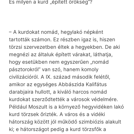
És milyen a kurd „épített örökség”?
– A kurdokat nomád, hegylakó népként
tartották számon. Ez részben igaz is, hiszen
törzsi szervezetben éltek a hegyekben. De aki
megnézi az általuk épített várakat, láthatja,
hogy esetükben nem egyszerűen „nomád
pásztorokról” van szó, hanem komoly
civilizációról. A IX. század második felétől,
amikor az egységes Abbászida Kalifátus
darabjaira hullott, a kiváló harcos nomád
kurdokat szerződtették a városok védelmére.
Például Moszult is a környező hegyvidéken lakó
kurd törzsek őrizték. A város és a vidéki
hátország között jól működő szimbiózis alakult
ki; e hátországot pedig a kurd törzsfők a