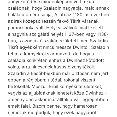
annyi kötődése mindenképpen volt a kurd
családnak, hogy Szaladin nagyapja, majd annak
halála után édesapja, Ajjúb az 1130-as években
az Irak középső részén fekvő Tikrít várának
parancsnoka volt. Helyi viszályok miatt kellett
elhagynia szolgálati helyét 1137-ben vagy 1138-
ban, s azon az éjszakán született meg Szaladin.
Tikrít egyébként nincs messze Dwintől. Szaladin
tehát a környékről származott, de hogy a
családja konkrétan ­ehhez a Dwinhez kötődött
volna, arra nincsenek írásos bizonyítékok.
Szaladin a későbbiekben már biztosan nem járt
ebben a régióban; utódai, rokonai viszont
birtokoltak Moszul, Erbíl környéki területeket,
vagyis az ajjúbidáknak lehetett köze Dwinhez –
amennyiben akkor már álltak a vár legrégebben
emelt falai. Bízom benne, hogy hamarosan
nemcsak megtudjuk, hogy ezek nagyjából