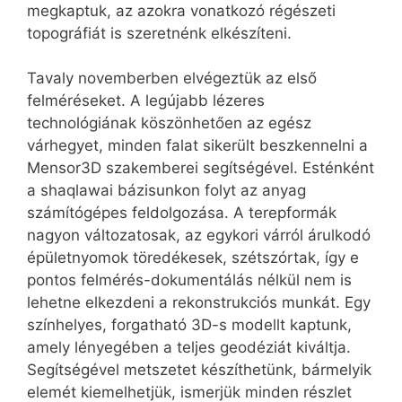
megkaptuk, az azokra vonatkozó régészeti
topográfiát is szeretnénk elkészíteni.
Tavaly novemberben elvégeztük az első
felméréseket. A legújabb lézeres
technológiának köszönhetően az egész
várhegyet, minden falat sikerült beszkennelni a
Mensor3D szakemberei segítségével. Esténként
a shaqlawai bázisunkon folyt az anyag
számítógépes feldolgozása. A terepformák
nagyon változatosak, az egykori várról árulkodó
épületnyomok töredékesek, szétszórtak, így e
pontos felmérés-dokumentálás nélkül nem is
lehetne elkezdeni a rekonstrukciós munkát. Egy
színhelyes, forgatható 3D-s modellt kaptunk,
amely lényegében a teljes geodéziát kiváltja.
Segítségével metszetet készíthetünk, bármelyik
elemét kiemelhetjük, ismerjük minden részlet