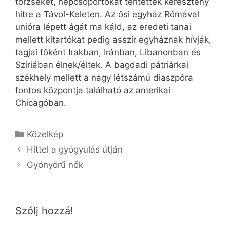
törzseket, népcsoportokat térítettek keresztény
hitre a Távol-Keleten. Az ősi egyház Rómával
unióra lépett ágát ma káld, az eredeti tanai
mellett kitartókat pedig asszír egyháznak hívják,
tagjai főként Irakban, Iránban, Libanonban és
Szíriában élnek/éltek. A bagdadi pátriárkai
székhely mellett a nagy létszámú diaszpóra
fontos központja található az amerikai
Chicagóban.
Kategória
Közelkép
Hittel a gyógyulás útján
Gyönyörű nők
Szólj hozzá!