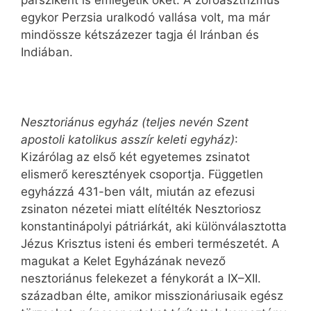
pársziként is emlegetik őket. A zoroasztrizmus
egykor Perzsia uralkodó vallása volt, ma már
mindössze kétszázezer tagja él Iránban és
Indiában.
Nesztoriánus egyház (teljes nevén Szent
apostoli katolikus asszír keleti egyház)
:
Kizárólag az első két egyetemes zsinatot
elismerő keresztények csoportja. Független
egyházzá 431-ben vált, miután az efezusi
zsinaton nézetei miatt elítélték Nesztoriosz
konstantinápolyi pátriárkát, aki különválasztotta
Jézus Krisztus isteni és emberi természetét. A
magukat a Kelet Egyházának nevező
nesztoriánus felekezet a fénykorát a IX–XII.
században élte, amikor misszionáriusaik egész