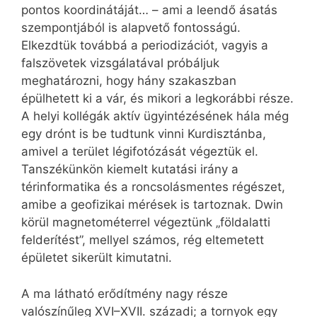
pontos koordinátáját… – ami a leendő ásatás
szempontjából is alapvető fontosságú.
Elkezdtük továbbá a periodizációt, vagyis a
falszövetek vizsgálatával próbáljuk
meghatározni, hogy hány szakaszban
épülhetett ki a vár, és mikori a legkorábbi része.
A helyi kollégák aktív ügyintézésének hála még
egy drónt is be tudtunk vinni Kur­disztánba,
amivel a terület lé­gi­fotózását végeztük el.
Tanszékünkön kiemelt kutatási irány a
térinformatika és a ron­cso­lás­men­tes régészet,
amibe a geofizikai mérések is tartoznak. Dwin
körül magnetométerrel végeztünk „földalatti
felderítést”, mellyel számos, rég eltemetett
épületet sikerült kimutatni.
A ma látható erődítmény nagy része
valószínűleg XVI–XVII. századi; a tornyok egy