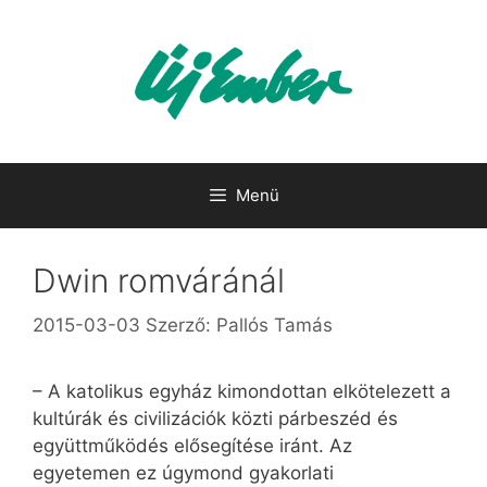
Kilépés
a
tartalomba
Menü
Dwin romváránál
2015-03-03
Szerző:
Pallós Tamás
– A katolikus egyház kimondottan elkötelezett a
kultúrák és civilizációk közti párbeszéd és
együttműködés elősegítése iránt. Az
egyetemen ez úgymond gyakorlati