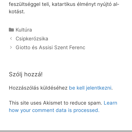
fe­szült­ség­gel te­li, ka­tar­ti­kus él­ményt nyúj­tó al­
ko­tást.
Kategória
Kultúra
Csipkerózsika
Giotto és Assisi Szent Ferenc
Szólj hozzá!
Hozzászólás küldéséhez
be kell jelentkezni
.
This site uses Akismet to reduce spam.
Learn
how your comment data is processed.