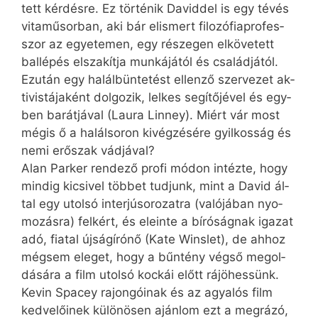
tett kér­dés­re. Ez tör­té­nik Daviddel is egy té­vés
vi­ta­mű­sor­ban, aki bár el­is­mert fi­lo­zó­fia­pro­fes­­
szor az egye­te­men, egy ré­sze­gen el­kö­ve­tett
bal­lé­pés el­sza­kít­ja mun­ká­já­tól és csa­lád­já­tól.
Ez­után egy ha­lál­bün­te­tést el­len­ző szer­ve­zet ak­
ti­vis­tá­ja­ként dol­go­zik, lel­kes se­gí­tő­jé­vel és egy­
ben ba­rát­já­val (La­u­ra Linney). Mi­ért vár most
még­is ő a ha­lál­so­ron ki­vég­zé­sé­re gyil­kos­ság és
ne­mi erő­szak vád­já­val?
Alan Parker ren­de­ző pro­fi mó­don in­téz­te, hogy
min­dig ki­csi­vel töb­bet tud­junk, mint a David ál­
tal egy utol­só in­ter­jú­so­ro­zat­ra (va­ló­já­ban nyo­
mo­zás­ra) fel­kért, és ele­in­te a bí­ró­ság­nak iga­zat
adó, fi­a­tal új­ság­író­nő (Kate Winslet), de ah­hoz
még­sem ele­get, hogy a bűn­tény vég­ső meg­ol­
dá­sá­ra a film utol­só koc­kái előtt rá­jö­hes­sünk.
Kevin Spacey ra­jon­gó­i­nak és az agya­lós film
ked­ve­lő­i­nek kü­lö­nö­sen aján­lom ezt a meg­rá­zó,