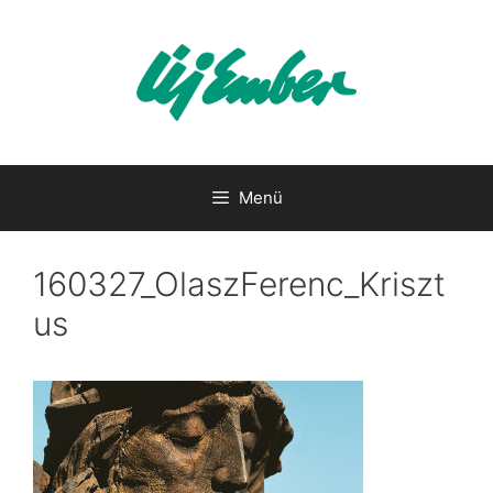
Kilépés
a
tartalomba
Menü
160327_OlaszFerenc_Kriszt
us