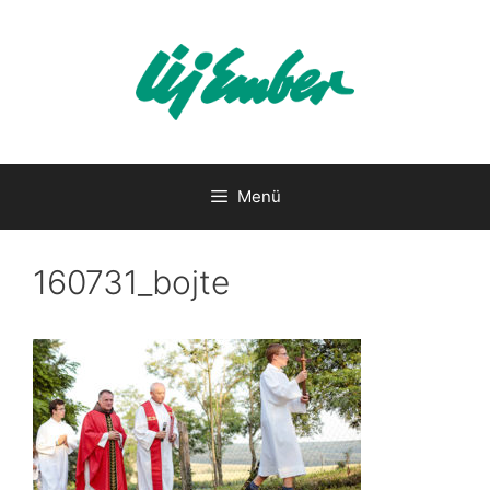
Kilépés
a
tartalomba
Menü
160731_bojte